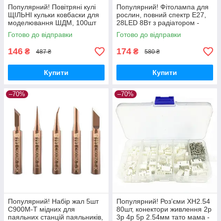
Популярний! Повітряні кулі
Популярний! Фітолампа для
ЩІЛЬНІ кульки ковбаски для
рослин, повний спектр E27,
моделювання ШДМ, 100шт
28LED 8Вт з радіатором -
1.7г - Краща якість тільки на
Краща якість тільки на
Готово до відправки
Готово до відправки
Nukleon.com.ua
Nukleon.com.ua
146
174
₴
₴
487 ₴
580 ₴
Купити
Купити
–70%
–70%
Популярний! Набір жал 5шт
Популярний! Роз’єми XH2.54
C900M-T мідних для
80шт, конектори живлення 2p
паяльних станцій паяльників,
3p 4p 5p 2.54мм тато мама -