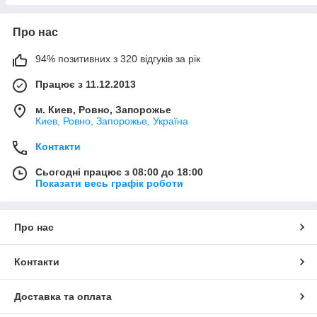
Надаємо гарантію, є обмін і повернення
товару
Про нас
Відправляємо поштовими службами: Нова
пошта чи Укрпошта
94% позитивних з 320 відгуків за рік
Працює з 11.12.2013
ДРОПШИППИНГ
Якщо Ви зацікавлені у співпраці з
м. Киев, Ровно, Запорожье
Киев, Ровно, Запорожье, Україна
дропшиппингу з інтернет-магазином
«NUKLEON» - напишіть на електронну пошту
Контакти
Parthner@Nukleon.com.ua
або Viber
0661886999
Сьогодні працює з 08:00 до 18:00
Показати весь графік роботи
Про нас
Контакти
Доставка та оплата