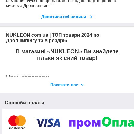
Компания Нуклеон предлагает выгодное партнерство в
системе Дропшиппинг.
Дивитися всі новини
NUKLEON.com.ua | ТОП товари 2024 по
Дропшипінгу та в роздріб
В магазині «NUKLEON» Ви знайдете
тільки якісний товар!
Наші переваги:
Показати все
Весь товар в наявності;
Реальні фото, максимальна кількість та якість;
Способи оплати
Детальний опис та характеристики товару;
Наші менеджери відповідають на всі питання,
що виникають в
мінімальні терміни;
Висилаємо товар протягом доби;