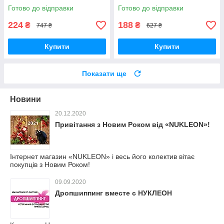
Best - Краща якість тільки на
Краща якість тільки на
Готово до відправки
Готово до відправки
Nukleon.com.ua
Nukleon.com.ua
224
188
₴
₴
747 ₴
627 ₴
Купити
Купити
Показати ще
Новини
20.12.2020
Привітання з Новим Роком від «NUKLEON»!
Інтернет магазин «NUKLEON» і весь його колектив вітає
покупців з Новим Роком!
09.09.2020
Дропшиппинг вместе с НУКЛЕОН