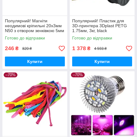
Популярний! Магніти
Популярний! Пластик для
неодимові кріпильні 20x3мм
3D-принтера 3Dplast PETG
N50 з отвором зенківкою 5мм
1.75мм, 3кг, black
10шт - Краща якість тільки на
(3DPTG1753BLK) - Краща
Готово до відправки
Готово до відправки
Nukleon.com.ua
якість тільки на
Nukleon.com.ua
246
1 378
₴
₴
820 ₴
4 593 ₴
Купити
Купити
–70%
–70%