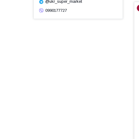
@ukr_super_market
0990177727