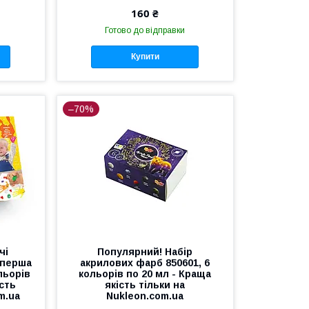
160 ₴
Готово до відправки
Купити
–70%
чі
Популярний! Набір
 перша
акрилових фарб 850601, 6
льорів
кольорів по 20 мл - Краща
ість
якість тільки на
m.ua
Nukleon.com.ua