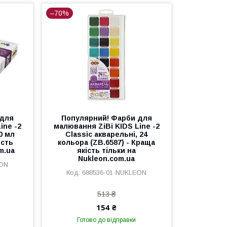
–70%
 для
Популярний! Фарби для
ine -2
малювання ZiBi KIDS Line -2
0 мл
Classic акварельні, 24
ість
кольора (ZB.6587) - Краща
m.ua
якість тільки на
Nukleon.com.ua
EON
688536-01-NUKLEON
513 ₴
154 ₴
Готово до відправки