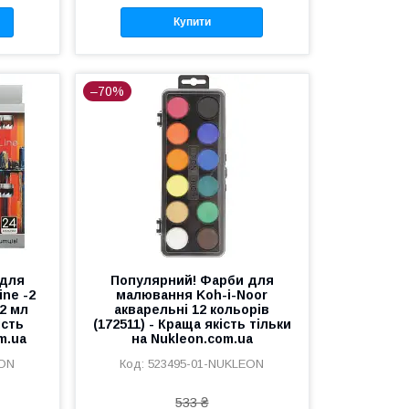
Купити
–70%
 для
Популярний! Фарби для
ne -2
малювання Koh-i-Noor
12 мл
акварельні 12 кольорів
ість
(172511) - Краща якість тільки
m.ua
на Nukleon.com.ua
EON
523495-01-NUKLEON
533 ₴