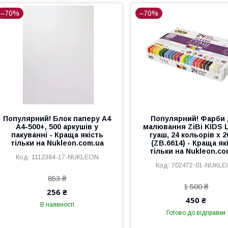
–70%
–70%
Популярний! Блок паперу А4
Популярний! Фарби
A4-500+, 500 аркушів у
малювання ZiBi KIDS L
пакуванні - Краща якість
гуаш, 24 кольорів х 2
тільки на Nukleon.com.ua
(ZB.6614) - Краща як
тільки на Nukleon.co
1112384-17-NUKLEON
702472-01-NUKL
853 ₴
1 500 ₴
256 ₴
450 ₴
В наявності
Готово до відправки