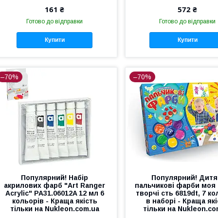
161 ₴
572 ₴
Готово до відправки
Готово до відправки
Купити
Купити
–70%
–70%
Популярний! Набір
Популярний! Дитя
акрилових фарб "Art Ranger
пальчикові фарби моя
Acryliс" PA31.06012A 12 мл 6
творчі сть 6819dt, 7 ко
кольорів - Краща якість
в наборі - Краща як
тільки на Nukleon.com.ua
тільки на Nukleon.co