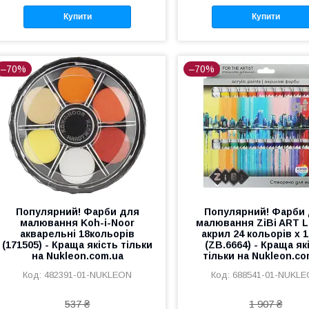
Купити
Купити
–70%
–70%
Популярний! Фарби для
Популярний! Фарби
малювання Koh-i-Noor
малювання ZiBi ART Li
акварельні 18кольорів
акрил 24 кольорів х 
(171505) - Краща якість тільки
(ZB.6664) - Краща як
на Nukleon.com.ua
тільки на Nukleon.co
482391-01-NUKLEON
688541-01-NUKL
537 ₴
1 907 ₴