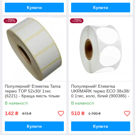
Купити
Купити
–70%
–70%
Популярний! Етикетка Tama
Популярний! Етикетка
термо TOP 52x30/ 1тис
UKRMARK термо ECO 38x38/
(6221) - Краща якість тільки
0.1тис, коло, білий (900386) -
на Nukleon.com.ua
Краща якість тільки на
В наявності
В наявності
Nukleon.com.ua
142
510
₴
₴
473 ₴
1 700 ₴
Купити
Купити