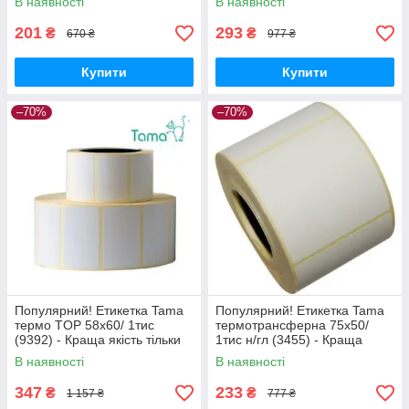
В наявності
В наявності
201
293
₴
₴
670 ₴
977 ₴
Купити
Купити
–70%
–70%
Популярний! Етикетка Tama
Популярний! Етикетка Tama
термо TOP 58x60/ 1тис
термотрансферна 75x50/
(9392) - Краща якість тільки
1тис н/гл (3455) - Краща
на Nukleon.com.ua
якість тільки на
В наявності
В наявності
Nukleon.com.ua
347
233
₴
₴
1 157 ₴
777 ₴