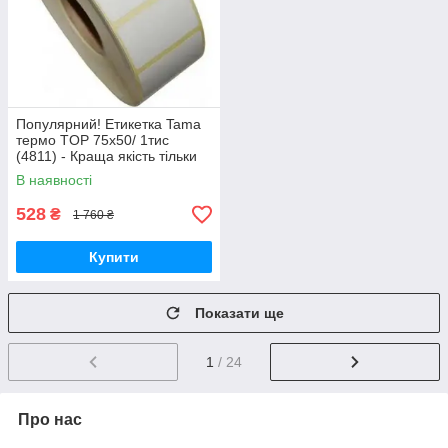
Популярний! Етикетка Tama
термо TOP 75x50/ 1тис
(4811) - Краща якість тільки
на Nukleon.com.ua
В наявності
528
₴
1 760 ₴
Купити
Показати ще
1
/ 24
Про нас