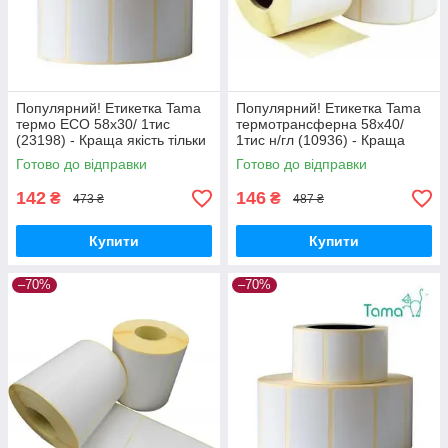
Популярний! Етикетка Tama
Популярний! Етикетка Tama
термо ECO 58x30/ 1тис
термотрансферна 58x40/
(23198) - Краща якість тільки
1тис н/гл (10936) - Краща
на Nukleon.com.ua
якість тільки на
Готово до відправки
Готово до відправки
Nukleon.com.ua
142
146
₴
₴
473 ₴
487 ₴
Купити
Купити
–70%
–70%