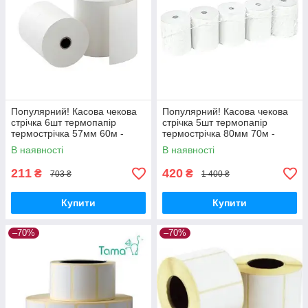
Популярний! Касова чекова
Популярний! Касова чекова
стрічка 6шт термопапір
стрічка 5шт термопапір
термострічка 57мм 60м -
термострічка 80мм 70м -
Краща якість тільки на
Краща якість тільки на
В наявності
В наявності
Nukleon.com.ua
Nukleon.com.ua
211
420
₴
₴
703 ₴
1 400 ₴
Купити
Купити
–70%
–70%