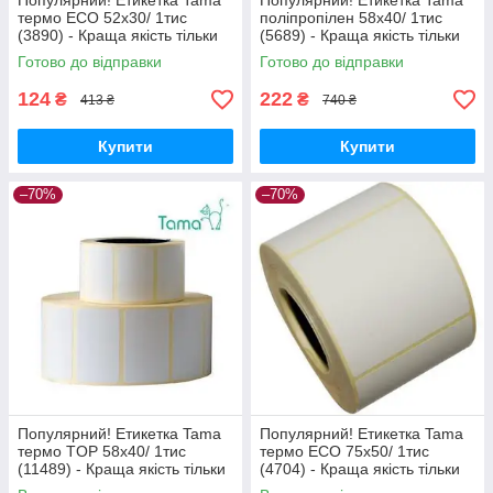
Популярний! Етикетка Tama
Популярний! Етикетка Tama
термо ECO 52x30/ 1тис
поліпропілен 58x40/ 1тис
(3890) - Краща якість тільки
(5689) - Краща якість тільки
на Nukleon.com.ua
на Nukleon.com.ua
Готово до відправки
Готово до відправки
124
222
₴
₴
413 ₴
740 ₴
Купити
Купити
–70%
–70%
Популярний! Етикетка Tama
Популярний! Етикетка Tama
термо TOP 58x40/ 1тис
термо ECO 75x50/ 1тис
(11489) - Краща якість тільки
(4704) - Краща якість тільки
на Nukleon.com.ua
на Nukleon.com.ua