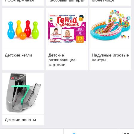
POS-терминал
Кассовый аппарат
Монетниця
Детские кегли
Детские
Надувные игровые
развивающие
центры
карточки
Детские лопаты