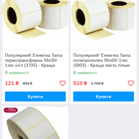
Популярний! Етикетка Tama
Популярний! Етикетка Tama
термотрансферна 58x30/
полипропилен 95x60/ 1тис
1тис н/гл (3705) - Краща
(5803) - Краща якість тільки
якість тільки на
на Nukleon.com.ua
В наявності
В наявності
Nukleon.com.ua
121
510
₴
₴
403 ₴
1 700 ₴
Купити
Купити
–70%