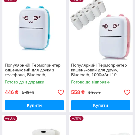
Популярний! Термопринтер
Популярний! Термопринтер
кишеньковий для друку з
кишеньковий для друку,
телефона, Bluetooth,
Bluetooth, 1000мАг і 10
1000мАг, кольори - Краща
рулонів паперу 57мм -
Готово до відправки
Готово до відправки
якість тільки на
Краща якість тільки на
Nukleon.com.ua
446
558
₴
₴
1 487 ₴
1 860 ₴
Купити
Купити
–70%
–70%