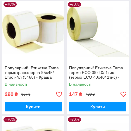
–70%
–70%
Популярний! Етикетка Tama
Популярний! Етикетка Tama
термотрансферна 95x45/
термо ECO 39x40/ 1тис
1тис н/гл (3468) - Краща
(термо ECO 40x40/ 1тис) -
якість тільки на
Краща якість тільки на
В наявності
В наявності
Nukleon.com.ua
Nukleon.com.ua
290
147
₴
₴
967 ₴
490 ₴
Купити
Купити
–70%
–70%