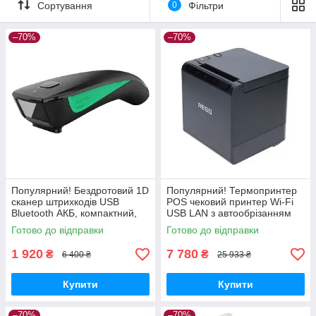
Сортування
0
Фільтри
–70%
–70%
Популярний! Бездротовий 1D
Популярний! Термопринтер
сканер штрихкодів USB
POS чековий принтер Wi-Fi
Bluetooth АКБ, компактний,
USB LAN з автообрізанням
Netum C740 - Краща якість
REGO RG-P80B 58/80мм -
Готово до відправки
Готово до відправки
тільки на Nukleon.com.ua
Краща якість тільки на
1 920
7 780
₴
₴
6 400 ₴
25 933 ₴
Купити
Купити
–70%
–70%