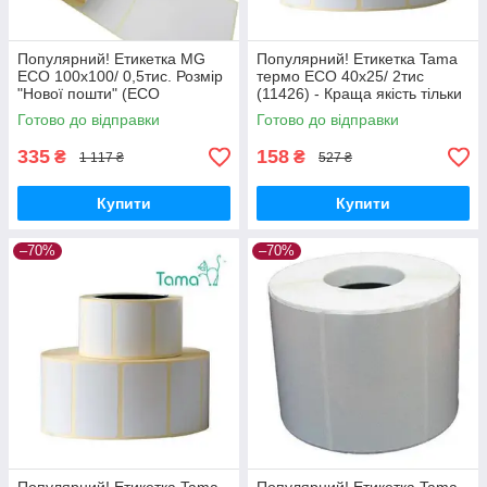
Популярний! Етикетка MG
Популярний! Етикетка Tama
ECO 100x100/ 0,5тис. Розмір
термо ECO 40x25/ 2тис
"Нової пошти" (ECO
(11426) - Краща якість тільки
100x100/0,5) - Краща якість
на Nukleon.com.ua
Готово до відправки
Готово до відправки
тільки на Nukleon.com.ua
335
158
₴
₴
1 117 ₴
527 ₴
Купити
Купити
–70%
–70%