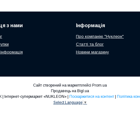
ця з нами
Інформація
г
Про компанію "Нуклеон"
купки
Статті та блог
 інформація
Новини магазину
Сайт створений на маркетплейсі
Prom.ua
Продавець на Bigl.ua
ТОП ПРОДАЖ | Інтернет-супермаркет «NUKLEON» |
Поскаржитися на контент
|
Політика кон
Select Language
▼