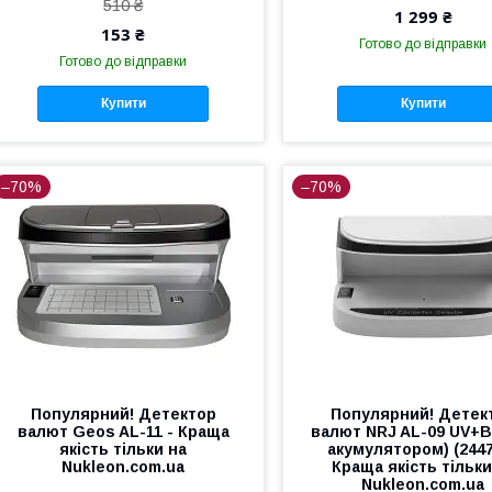
510 ₴
1 299 ₴
153 ₴
Готово до відправки
Готово до відправки
Купити
Купити
–70%
–70%
Популярний! Детектор
Популярний! Детек
валют Geos AL-11 - Краща
валют NRJ AL-09 UV+B
якість тільки на
акумулятором) (2447
Nukleon.com.ua
Краща якість тільки
Nukleon.com.ua