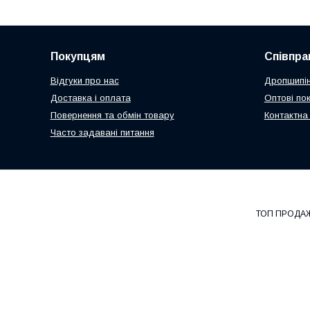
Покупцям
Співпра
Відгуки про нас
Дропшипін
Доставка і оплата
Оптові по
Повернення та обмін товару
Контактна
Часто задавані питання