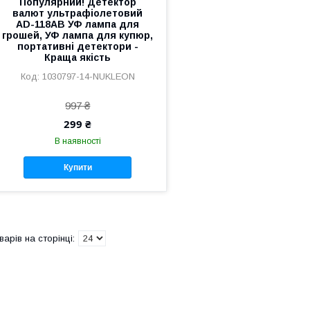
Популярний! Детектор
валют ультрафіолетовий
AD-118AB УФ лампа для
грошей, УФ лампа для купюр,
портативні детектори -
Краща якість
1030797-14-NUKLEON
997 ₴
299 ₴
В наявності
Купити