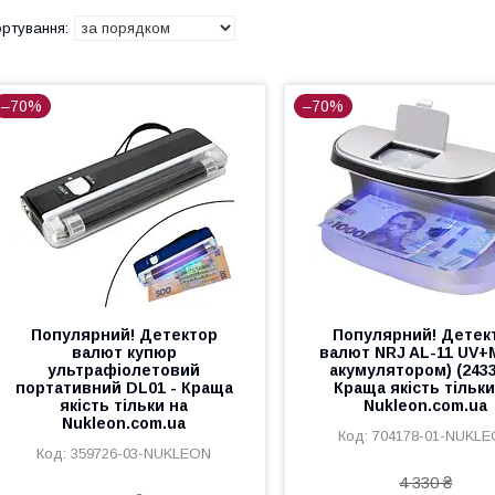
–70%
–70%
Популярний! Детектор
Популярний! Детек
валют купюр
валют NRJ AL-11 UV+
ультрафіолетовий
акумулятором) (2433
портативний DL01 - Краща
Краща якість тільки
якість тільки на
Nukleon.com.ua
Nukleon.com.ua
704178-01-NUKL
359726-03-NUKLEON
4 330 ₴