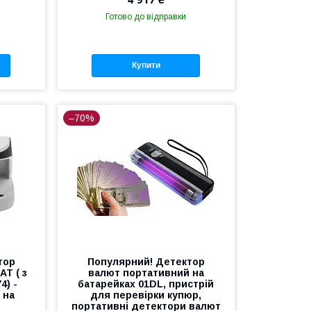
Готово до відправки
Купити
–70%
тор
Популярний! Детектор
AT ( з
валют портативний на
4) -
батарейках 01DL, пристрій
 на
для перевірки купюр,
портативні детектори валют