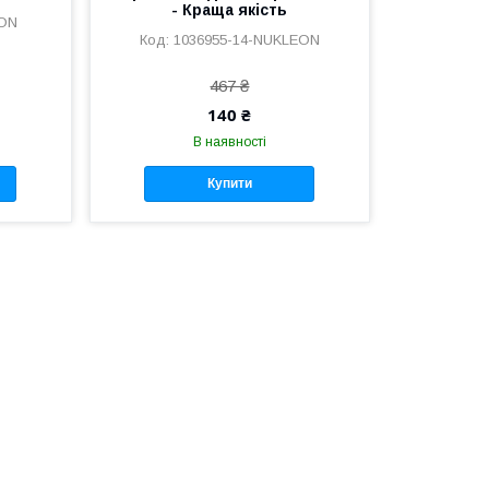
- Краща якість
EON
1036955-14-NUKLEON
467 ₴
140 ₴
В наявності
Купити