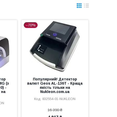
–70%
тор
Популярний! Детектор
MG (з
валют Geos AL-136T - Краща
0) -
якість тільки на
 на
Nukleon.com.ua
832554-01-NUKLEON
EON
16 390 ₴
4 917 ₴