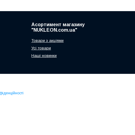
Асортимент магазину
"NUKLEON.com.ua"
Товари з акціями
Усі товари
Наші новинки
фіденційності