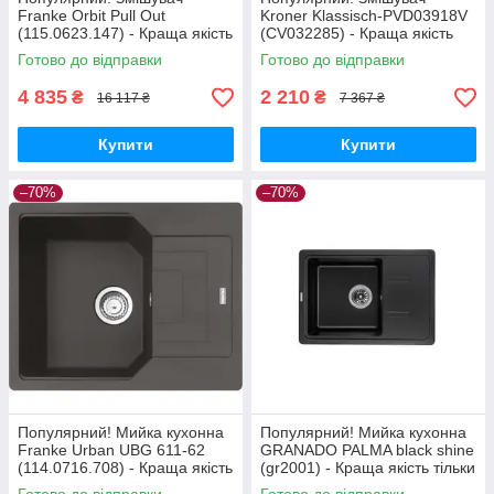
Franke Orbit Pull Out
Kroner Klassisch-PVD03918V
(115.0623.147) - Краща якість
(CV032285) - Краща якість
тільки на Nukleon.com.ua
тільки на Nukleon.com.ua
Готово до відправки
Готово до відправки
4 835
2 210
₴
₴
16 117 ₴
7 367 ₴
Купити
Купити
–70%
–70%
Популярний! Мийка кухонна
Популярний! Мийка кухонна
Franke Urban UBG 611-62
GRANADO PALMA black shine
(114.0716.708) - Краща якість
(gr2001) - Краща якість тільки
тільки на Nukleon.com.ua
на Nukleon.com.ua