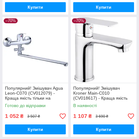
Купити
Купити
–70%
–70%
Популярний! Змішувач Agua
Популярний! Змішувач
Leon-C070 (CV012079) -
Kroner Main-C010
Краща якість тільки на
(CV018617) - Краща якість
Nukleon.com.ua
тільки на Nukleon.com.ua
Готово до відправки
В наявності
1 052
1 107
₴
₴
3 507 ₴
3 690 ₴
Купити
Купити