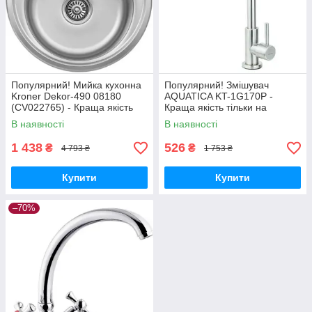
Популярний! Мийка кухонна
Популярний! Змішувач
Kroner Dekor-490 08180
AQUATICA KT-1G170P -
(CV022765) - Краща якість
Краща якість тільки на
тільки на Nukleon.com.ua
Nukleon.com.ua
В наявності
В наявності
1 438
526
₴
₴
4 793 ₴
1 753 ₴
Купити
Купити
–70%