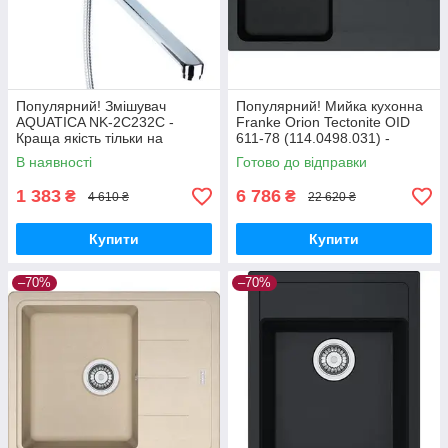
Популярний! Змішувач
Популярний! Мийка кухонна
AQUATICA NK-2C232C -
Franke Orion Tectonite OID
Краща якість тільки на
611-78 (114.0498.031) -
Nukleon.com.ua
Краща якість тільки на
В наявності
Готово до відправки
Nukleon.com.ua
1 383
6 786
₴
₴
4 610 ₴
22 620 ₴
Купити
Купити
–70%
–70%