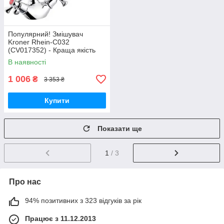
Популярний! Змішувач
Kroner Rhein-C032
(CV017352) - Краща якість
тільки на Nukleon.com.ua
В наявності
1 006
₴
3 353 ₴
Купити
Показати ще
1
/ 3
Про нас
94% позитивних з 323 відгуків за рік
Працює з 11.12.2013