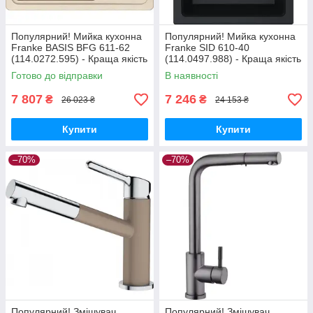
Популярний! Мийка кухонна
Популярний! Мийка кухонна
Franke BASIS BFG 611-62
Franke SID 610-40
(114.0272.595) - Краща якість
(114.0497.988) - Краща якість
тільки на Nukleon.com.ua
тільки на Nukleon.com.ua
Готово до відправки
В наявності
7 807
7 246
₴
₴
26 023 ₴
24 153 ₴
Купити
Купити
–70%
–70%
Популярний! Змішувач
Популярний! Змішувач