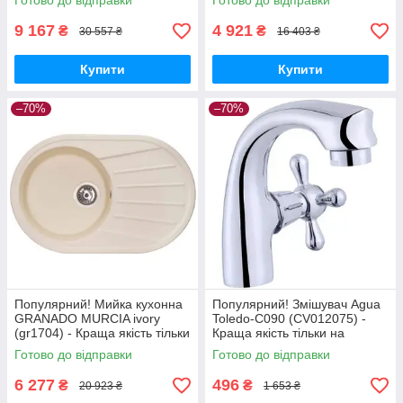
Готово до відправки
Готово до відправки
9 167
4 921
₴
₴
30 557 ₴
16 403 ₴
Купити
Купити
–70%
–70%
Популярний! Мийка кухонна
Популярний! Змішувач Agua
GRANADO MURCIA ivory
Toledo-C090 (CV012075) -
(gr1704) - Краща якість тільки
Краща якість тільки на
на Nukleon.com.ua
Nukleon.com.ua
Готово до відправки
Готово до відправки
6 277
496
₴
₴
20 923 ₴
1 653 ₴