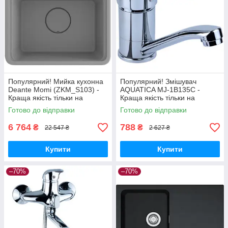
Популярний! Мийка кухонна
Популярний! Змішувач
Deante Momi (ZKM_S103) -
AQUATICA MJ-1B135C -
Краща якість тільки на
Краща якість тільки на
Nukleon.com.ua
Nukleon.com.ua
Готово до відправки
Готово до відправки
6 764
788
₴
₴
22 547 ₴
2 627 ₴
Купити
Купити
–70%
–70%