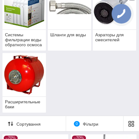
Системы
Шланги для воды
Аэраторы для
фильтрации воды
смесителей
обратного осмоса
Расширительные
баки
Сортування
0
Фільтри
–70%
–70%