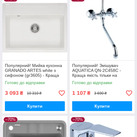
Популярний! Мийка кухонна
Популярний! Змішувач
GRANADO ARTES white з
AQUATICA QN-2C458C -
сифоном (gr3605) - Краща
Краща якість тільки на
якість тільки на
Nukleon.com.ua
Готово до відправки
Готово до відправки
Nukleon.com.ua
3 093
1 107
₴
₴
10 310 ₴
3 690 ₴
Купити
Купити
–70%
–70%