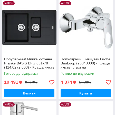
–70%
–70%
Популярний! Мийка кухонна
Популярний! Змішувач Grohe
Franke BASIS BFG 651-78
BauLoop (23340000) - Краща
(114.0272.603) - Краща якість
якість тільки на
тільки на Nukleon.com.ua
Nukleon.com.ua
Готово до відправки
Готово до відправки
10 491
4 374
₴
₴
34 970 ₴
14 580 ₴
Купити
Купити
–70%
–70%