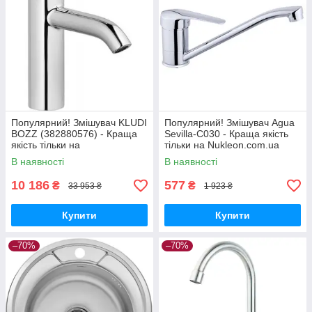
Популярний! Змішувач KLUDI
Популярний! Змішувач Agua
BOZZ (382880576) - Краща
Sevilla-C030 - Краща якість
якість тільки на
тільки на Nukleon.com.ua
Nukleon.com.ua
В наявності
В наявності
10 186
577
₴
₴
33 953 ₴
1 923 ₴
Купити
Купити
–70%
–70%