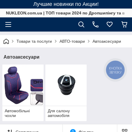
Лучшие новинки по Акции!
NUKLEON.com.ua | ТОП товари 2024 по Дропшипінгу та в ро
Товари та послуги
АВТО-товари
Автоаксесуари
Автоаксесуари
КНОПКА
ЗВ'ЯЗКУ
Автомобільні
Для салону
чохли
автомобіля
Сортування
0
Фільтри