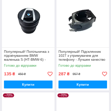
Популярный! Попільничка з
Популярный! Підсклянник
підсвічуванням BMW
1027 з утримувачем для
маленька S (HT-BMW-6) -
телефону - Лучшее качество
Лучшее качество только на
только на Nukleon.com.ua
Готово до відправки
Готово до відправки
Nukleon.com.ua
135
287
₴
₴
450 ₴
957 ₴
Купити
Купити
–70%
–70%