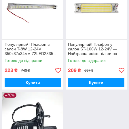
Популярный! Плафон в
Популярний! Плафон у
салон T-8W 12-24V
салон ST-106W 12-24V —
350x37x34мм 72LED2835 -
Найкраща якість тільки на
Лучшее качество только на
Nukleon.com.ua
Готово до відправки
Готово до відправки
Nukleon.com.ua
223
209
₴
₴
743 ₴
697 ₴
Купити
Купити
–70%