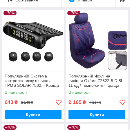
–70%
–70%
Популярний! Система
Популярний! Чохлі на
контролю тиску в шинах
сидіння Oxford 72622-5 D.BL
TPMS SOLAR 7582. - Краща
11 од / темно-сині - Краща
якість тільки на
якість тільки на
В наявності
В наявності
Nukleon.com.ua
Nukleon.com.ua
643
2 165
₴
₴
2 143 ₴
7 217 ₴
Купити
Купити
–70%
–70%