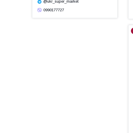
@ukr_super_market
0990177727