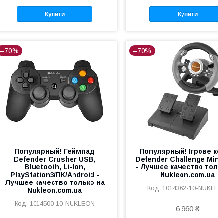
Купити
Купити
–70%
–70%
Популярный! Геймпад
Популярный! Ігрове 
Defender Crusher USB,
Defender Challenge Min
Bluetooth, Li-Ion,
- Лучшее качество тол
PlayStation3/ПК/Android -
Nukleon.com.ua
Лучшее качество только на
1014362-10-NUKL
Nukleon.com.ua
1014500-10-NUKLEON
6 960 ₴