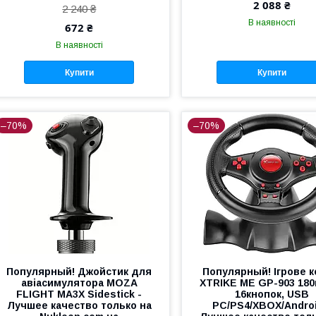
2 088 ₴
2 240 ₴
В наявності
672 ₴
В наявності
Купити
Купити
–70%
–70%
Популярный! Джойстик для
Популярный! Ігрове 
авіасимулятора MOZA
XTRIKE ME GP-903 180
FLIGHT MA3X Sidestick -
16кнопок, USB
Лучшее качество только на
PC/PS4/XBOX/Androi