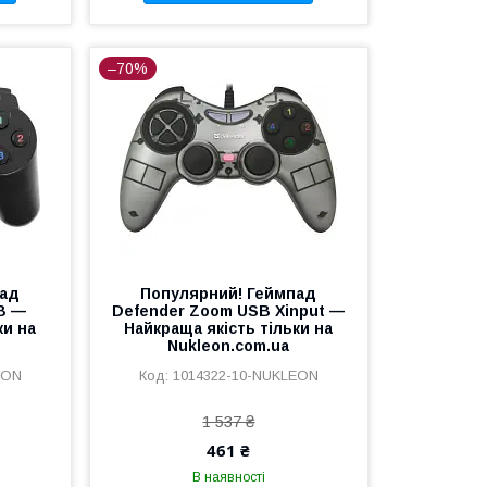
–70%
пад
Популярний! Геймпад
B —
Defender Zoom USB Xinput —
ки на
Найкраща якість тільки на
Nukleon.com.ua
EON
1014322-10-NUKLEON
1 537 ₴
461 ₴
В наявності