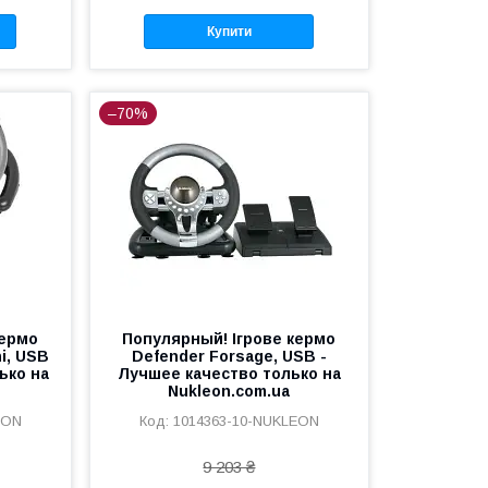
Купити
–70%
кермо
Популярный! Ігрове кермо
i, USB
Defender Forsage, USB -
ько на
Лучшее качество только на
Nukleon.com.ua
EON
1014363-10-NUKLEON
9 203 ₴