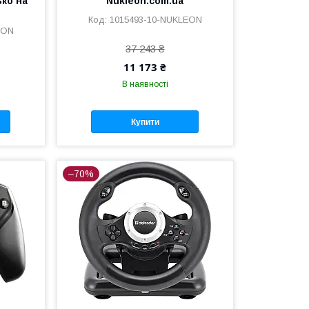
ко на
Nukleon.com.ua
1015493-10-NUKLEON
EON
37 243 ₴
11 173 ₴
В наявності
Купити
–70%