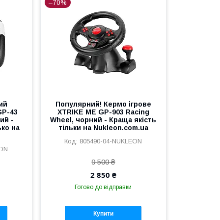
–70%
ий
Популярний! Кермо ігрове
GP-43
XTRIKE ME GP-903 Racing
ий -
Wheel, чорний - Краща якість
ко на
тільки на Nukleon.com.ua
805490-04-NUKLEON
EON
9 500 ₴
2 850 ₴
Готово до відправки
Купити