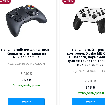
–70%
–70%
Популярний! IPEGA PG-9021 -
Популярный! Ігров
Краща якість тільки на
контролер Xtrike ME 
Nukleon.com.ua
Bluetooth, чорно-біл
Лучшее качество толь
282458-02-NUKLEON
Nukleon.com.ua
927354-04-NUKL
3 230 ₴
969 ₴
2 710 ₴
Готово до відправки
813 ₴
Готово до відправки
Купити
Купити