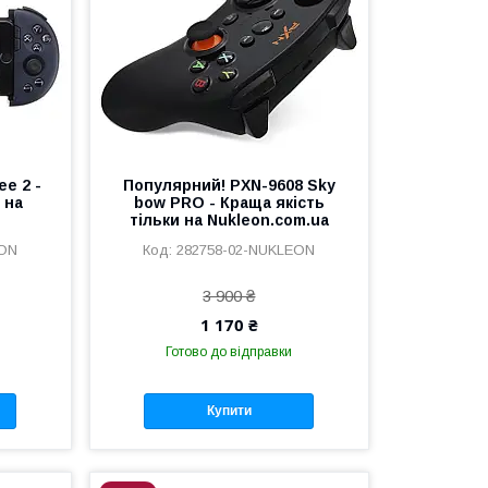
ee 2 -
Популярний! PXN-9608 Sky
 на
bow PRO - Краща якість
тільки на Nukleon.com.ua
EON
282758-02-NUKLEON
3 900 ₴
1 170 ₴
Готово до відправки
Купити