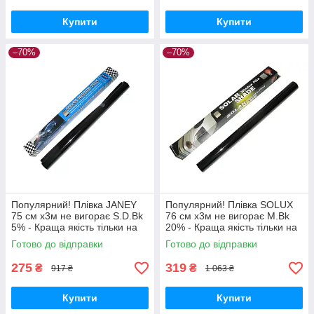
Купити
Купити
–70%
–70%
Популярний! Плівка JANEY
Популярний! Плівка SOLUX
75 см х3м не вигорає S.D.Bk
76 см х3м не вигорає M.Bk
5% - Краща якість тільки на
20% - Краща якість тільки на
Nukleon.com.ua
Nukleon.com.ua
Готово до відправки
Готово до відправки
275
319
₴
₴
917 ₴
1 063 ₴
Купити
Купити