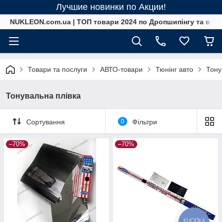
Лучшие новинки по Акции!
NUKLEON.com.ua | ТОП товари 2024 по Дропшипінгу та в ро
Товари та послуги
АВТО-товари
Тюнінг авто
Тону
Тонувальна плівка
Сортування
0
Фільтри
–70%
–70%
КНОПКА