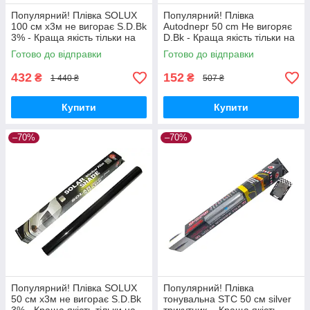
Популярний! Плівка SOLUX
Популярний! Плівка
100 см х3м не вигорає S.D.Bk
Autodnepr 50 cm Не вигоряє
3% - Краща якість тільки на
D.Bk - Краща якість тільки на
Nukleon.com.ua
Nukleon.com.ua
Готово до відправки
Готово до відправки
432
152
₴
₴
1 440 ₴
507 ₴
Купити
Купити
–70%
–70%
Популярний! Плівка SOLUX
Популярний! Плівка
50 см х3м не вигорає S.D.Bk
тонувальна STC 50 см silver