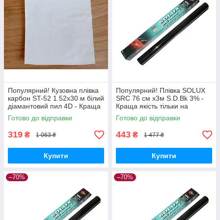
Популярний! Кузовна плівка
Популярний! Плівка SOLUX
карбон ST-52 1.52х30 м білий
SRC 76 см х3м S.D.Bk 3% -
діамантовий пил 4D - Краща
Краща якість тільки на
якість тільки на
Nukleon.com.ua
Готово до відправки
Готово до відправки
Nukleon.com.ua
319
443
₴
₴
1 063 ₴
1 477 ₴
Купити
Купити
–70%
–70%