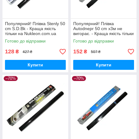
Популярний! Плівка Stenly 50
Популярний! Плівка
cm S.D.Bk - Краща якість
Autodnepr 50 cm х3м не
тільки на Nukleon.com.ua
вигорає. - Краща якість тільки
на Nukleon.com.ua
Готово до відправки
Готово до відправки
128
152
₴
₴
427 ₴
507 ₴
Купити
Купити
–70%
–70%