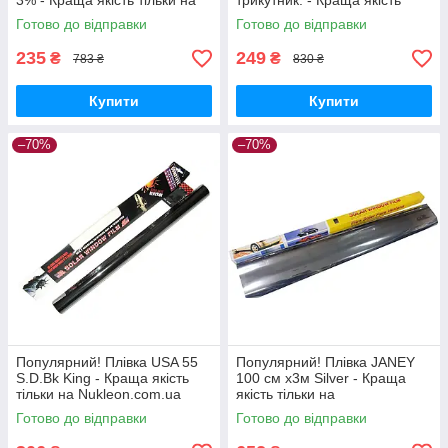
3% - Краща якість тільки на
трикутник. - Краща якість
Nukleon.com.ua
тільки на Nukleon.com.ua
Готово до відправки
Готово до відправки
235
249
₴
₴
783 ₴
830 ₴
Купити
Купити
–70%
–70%
Популярний! Плівка USA 55
Популярний! Плівка JANEY
S.D.Bk King - Краща якість
100 см х3м Silver - Краща
тільки на Nukleon.com.ua
якість тільки на
Nukleon.com.ua
Готово до відправки
Готово до відправки