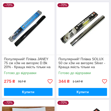
–70%
–70%
Популярний! Плівка JANEY
Популярний! Плівка SOLUX
75 см х3м не вигоряє D.Bk
50 см х3м не вигоряє Silver -
20% - Краща якість тільки на
Краща якість тільки на
Nukleon.com.ua
Nukleon.com.ua
Готово до відправки
Готово до відправки
275
344
₴
₴
917 ₴
1 147 ₴
Купити
Купити
–70%
–70%