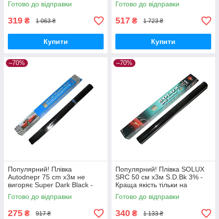
Nukleon.com.ua
на Nukleon.com.ua
Готово до відправки
Готово до відправки
319
517
₴
₴
1 063 ₴
1 723 ₴
Купити
Купити
–70%
–70%
Популярний! Плівка
Популярний! Плівка SOLUX
Autodnepr 75 cm х3м не
SRC 50 см х3м S.D.Bk 3% -
вигоряє Super Dark Black -
Краща якість тільки на
Краща якість тільки на
Nukleon.com.ua
Готово до відправки
Готово до відправки
Nukleon.com.ua
275
340
₴
₴
917 ₴
1 133 ₴