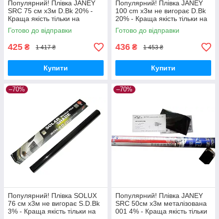
Популярний! Плівка JANEY
Популярний! Плівка JANEY
SRC 75 см х3м D.Bk 20% -
100 cm х3м не вигорає D.Bk
Краща якість тільки на
20% - Краща якість тільки на
Nukleon.com.ua
Nukleon.com.ua
Готово до відправки
Готово до відправки
425
436
₴
₴
1 417 ₴
1 453 ₴
Купити
Купити
–70%
–70%
Популярний! Плівка SOLUX
Популярний! Плівка JANEY
76 см х3м не вигорає S.D.Bk
SRC 50см х3м металізована
3% - Краща якість тільки на
001 4% - Краща якість тільки