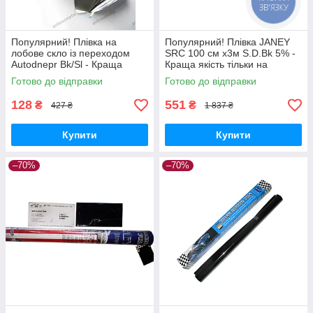
ЗВ'ЯЗКУ
Популярний! Плівка на
Популярний! Плівка JANEY
лобове скло із переходом
SRC 100 см х3м S.D.Bk 5% -
Autodnepr Bk/Sl - Краща
Краща якість тільки на
якість тільки на
Nukleon.com.ua
Готово до відправки
Готово до відправки
Nukleon.com.ua
128
551
₴
₴
427 ₴
1 837 ₴
Купити
Купити
–70%
–70%