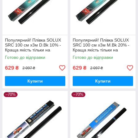
Популярний! Плівка SOLUX
Популярний! Плівка SOLUX
SRC 100 см х3м D.Bk 10% -
SRC 100 см х3м M.Bk 20% -
Краща якість тільки на
Краща якість тільки на
Nukleon.com.ua
Nukleon.com.ua
Готово до відправки
Готово до відправки
629
629
₴
₴
2 097 ₴
2 097 ₴
Купити
Купити
–70%
–70%