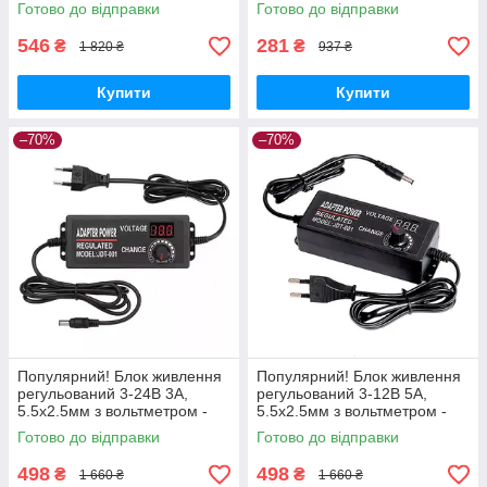
на Nukleon.com.ua
Краща якість тільки на
Готово до відправки
Готово до відправки
Nukleon.com.ua
546
281
₴
₴
1 820 ₴
937 ₴
Купити
Купити
–70%
–70%
Популярний! Блок живлення
Популярний! Блок живлення
регульований 3-24В 3А,
регульований 3-12В 5А,
5.5x2.5мм з вольтметром -
5.5x2.5мм з вольтметром -
Краща якість тільки на
Краща якість тільки на
Готово до відправки
Готово до відправки
Nukleon.com.ua
Nukleon.com.ua
498
498
₴
₴
1 660 ₴
1 660 ₴