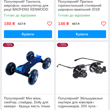
Популярний! Тангента,
Популярний! Притиск
мікрофон, маніпулятор для
горизонтальний столярний
рації BAOFENG KENWOOD
шарнірно-важільний 201B
HYT WOUXUN TG-01 -
90кг - Краща якість тільки на
Готово до відправки
Готово до відправки
Краща якість тільки на
Nukleon.com.ua
Nukleon.com.ua
188
146
₴
₴
627 ₴
487 ₴
Купити
Купити
–70%
–70%
Популярний! Міні візок,
Популярний! Збільшувальні
скейтер, слайдер, Dolly для
окуляри для ювелірів і
камери - Краща якість тільки
годинникарів, 20X лупа -