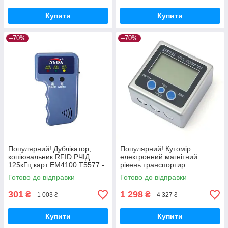
Купити
Купити
–70%
–70%
Популярний! Дублікатор,
Популярний! Кутомір
копіювальник RFID РЧІД
електронний магнітний
125кГц карт EM4100 T5577 -
рівень транспортир
Краща якість тільки на
інклінометр - Краща якість
Готово до відправки
Готово до відправки
Nukleon.com.ua
тільки на Nukleon.com.ua
301
1 298
₴
₴
1 003 ₴
4 327 ₴
Купити
Купити