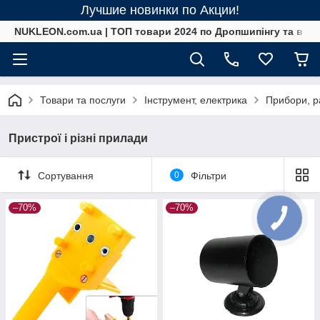
Лучшие новинки по Акции!
NUKLEON.com.ua | ТОП товари 2024 по Дропшипінгу та в ро
Товари та послуги
Інструмент, електрика
Прибори, р
Пристрої і різні прилади
Сортування
0
Фільтри
–70%
–70%