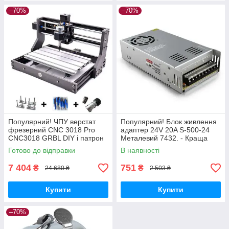
–70%
–70%
Популярний! ЧПУ верстат
Популярний! Блок живлення
фрезерний CNC 3018 Pro
адаптер 24V 20A S-500-24
CNC3018 GRBL DIY і патрон
Металевий 7432. - Краща
ER11 цанга - Краща якість
якість тільки на
Готово до відправки
В наявності
тільки на Nukleon.com.ua
Nukleon.com.ua
7 404
751
₴
₴
24 680 ₴
2 503 ₴
Купити
Купити
–70%