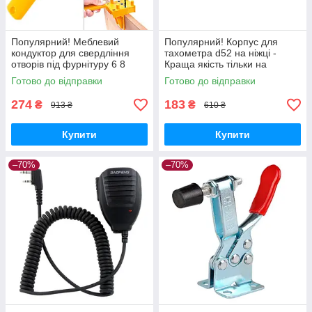
Популярний! Меблевий
Популярний! Корпус для
кондуктор для свердління
тахометра d52 на ніжці -
отворів під фурнітуру 6 8
Краща якість тільки на
10мм - Краща якість тільки на
Nukleon.com.ua
Готово до відправки
Готово до відправки
Nukleon.com.ua
274
183
₴
₴
913 ₴
610 ₴
Купити
Купити
–70%
–70%