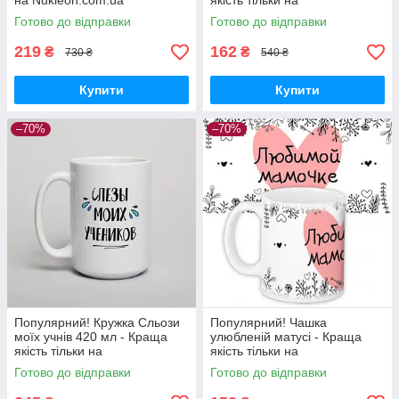
на Nukleon.com.ua
якість тільки на
Nukleon.com.ua
Готово до відправки
Готово до відправки
219
162
₴
₴
730 ₴
540 ₴
Купити
Купити
–70%
–70%
Популярний! Кружка Сльози
Популярний! Чашка
моїх учнів 420 мл - Краща
улюбленій матусі - Краща
якість тільки на
якість тільки на
Nukleon.com.ua
Nukleon.com.ua
Готово до відправки
Готово до відправки