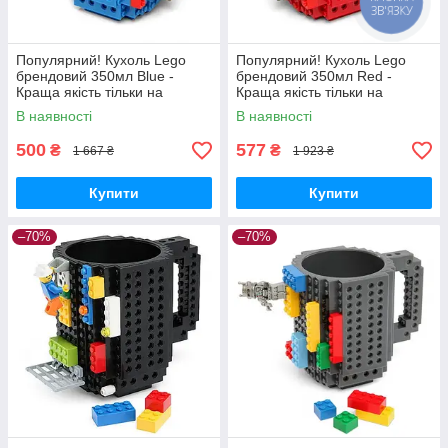
ЗВ'ЯЗКУ
Популярний! Кухоль Lego
Популярний! Кухоль Lego
брендовий 350мл Blue -
брендовий 350мл Red -
Краща якість тільки на
Краща якість тільки на
Nukleon.com.ua
Nukleon.com.ua
В наявності
В наявності
500
577
₴
₴
1 667 ₴
1 923 ₴
Купити
Купити
–70%
–70%