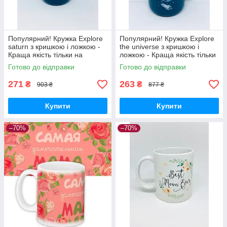
Популярний! Кружка Explore
Популярний! Кружка Explore
saturn з кришкою і ложкою -
the universe з кришкою і
Краща якість тільки на
ложкою - Краща якість тільки
Nukleon.com.ua
на Nukleon.com.ua
Готово до відправки
Готово до відправки
271
263
₴
₴
903 ₴
877 ₴
Купити
Купити
–70%
–70%