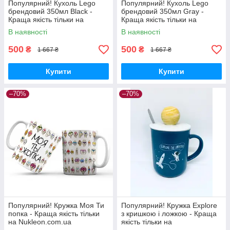
Популярний! Кухоль Lego
Популярний! Кухоль Lego
брендовий 350мл Black -
брендовий 350мл Gray -
Краща якість тільки на
Краща якість тільки на
Nukleon.com.ua
Nukleon.com.ua
В наявності
В наявності
500
500
₴
₴
1 667 ₴
1 667 ₴
Купити
Купити
–70%
–70%
Популярний! Кружка Моя Ти
Популярний! Кружка Explore
попка - Краща якість тільки
з кришкою і ложкою - Краща
на Nukleon.com.ua
якість тільки на