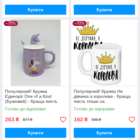
Купити
Купити
–70%
–70%
Популярний! Кружка
Популярний! Кружка Не
Єдиноріг One of a Kind
дівчина а королева - Краща
(Бузковий) - Краща якість
якість тільки на
тільки на Nukleon.com.ua
Nukleon.com.ua
Готово до відправки
Готово до відправки
263
162
₴
₴
877 ₴
540 ₴
Купити
Купити