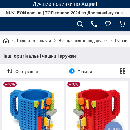
Лучшие новинки по Акции!
NUKLEON.com.ua | ТОП товари 2024 по Дропшипінгу та в ро
Товари та послуги
Все для свята, подарунки
Гуртки 
Інші оригінальні чашки і кружки
Сортування
0
Фільтри
–70%
–70%
КНОПКА