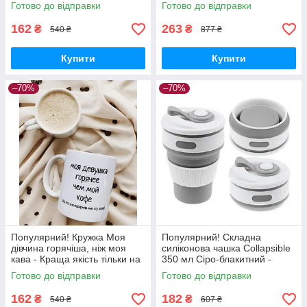
Nukleon.com.ua
Готово до відправки
Готово до відправки
162
263
₴
₴
540 ₴
877 ₴
Купити
Купити
–70%
–70%
Популярний! Кружка Моя
Популярний! Складна
дівчина горячіша, ніж моя
силіконова чашка Collapsible
кава - Краща якість тільки на
350 мл Сіро-блакитний -
Nukleon.com.ua
Краща якість тільки на
Готово до відправки
Готово до відправки
Nukleon.com.ua
162
182
₴
₴
540 ₴
607 ₴