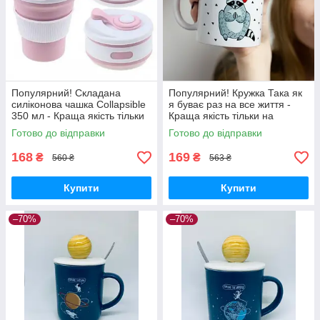
Популярний! Складана
Популярний! Кружка Така як
силіконова чашка Collapsible
я буває раз на все життя -
350 мл - Краща якість тільки
Краща якість тільки на
на Nukleon.com.ua
Nukleon.com.ua
Готово до відправки
Готово до відправки
168
169
₴
₴
560 ₴
563 ₴
Купити
Купити
–70%
–70%