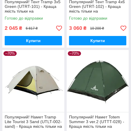
Популярний! Тент Tramp 3x5
Популярний! Тент Tramp 4x6
Green (UTRT-101) - Краща
Green (UTRT-102) - Краща
якість тільки на
якість тільки на
Nukleon.com.ua
Nukleon.com.ua
Готово до відправки
Готово до відправки
2 045
3 060
₴
₴
6 817 ₴
10 200 ₴
Купити
Купити
–70%
–70%
Популярний! Намет Tramp
Популярний! Намет Totem
Lite Tourist 3 Sand (UTLT-002-
Summer 3 ver.2 (UTTT-028) -
sand) - Краща якість тільки на
Краща якість тільки на