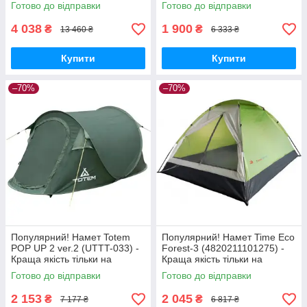
Nukleon.com.ua
Nukleon.com.ua
Готово до відправки
Готово до відправки
4 038
1 900
₴
₴
13 460 ₴
6 333 ₴
Купити
Купити
–70%
–70%
Популярний! Намет Totem
Популярний! Намет Time Eco
POP UP 2 ver.2 (UTTT-033) -
Forest-3 (4820211101275) -
Краща якість тільки на
Краща якість тільки на
Nukleon.com.ua
Nukleon.com.ua
Готово до відправки
Готово до відправки
2 153
2 045
₴
₴
7 177 ₴
6 817 ₴