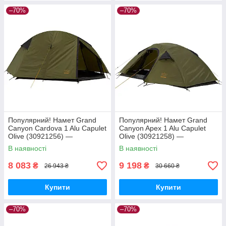
–70%
–70%
Популярний! Намет Grand
Популярний! Намет Grand
Canyon Cardova 1 Alu Capulet
Canyon Apex 1 Alu Capulet
Olive (30921256) —
Olive (30921258) —
Найкраща якість тільки на
Найкраща якість тільки на
В наявності
В наявності
Nukleon.com.ua
Nukleon.com.ua
8 083
9 198
₴
₴
26 943 ₴
30 660 ₴
Купити
Купити
–70%
–70%