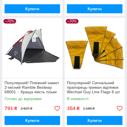
Купити
Купити
–70%
–70%
Популярний! Пляжний намет
Популярний! Сигнальний
2-місний Ramble Bestway
прапорець-тримач відтяжок
68001. - Краща якість тільки
Wechsel Guy Line Flags 6 шт
на Nukleon.com.ua
(231222) — Найкраща якість
Готово до відправки
В наявності
тільки на Nukleon.com.ua
791
354
₴
₴
2 637 ₴
1 180 ₴
Купити
Купити