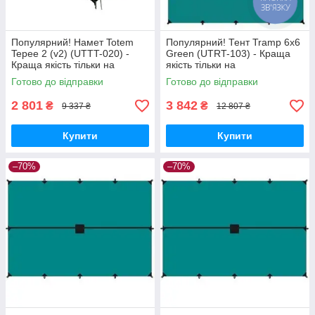
ЗВ'ЯЗКУ
Популярний! Намет Totem
Популярний! Тент Tramp 6x6
Tepee 2 (v2) (UTTT-020) -
Green (UTRT-103) - Краща
Краща якість тільки на
якість тільки на
Nukleon.com.ua
Nukleon.com.ua
Готово до відправки
Готово до відправки
2 801
3 842
₴
₴
9 337 ₴
12 807 ₴
Купити
Купити
–70%
–70%