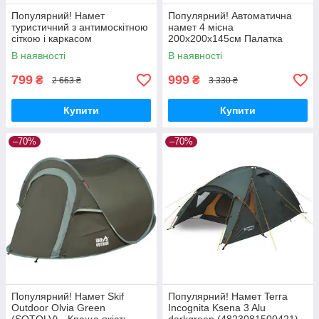
Популярний! Намет
Популярний! Автоматична
туристичний з антимоскітною
намет 4 місна
сіткою і каркасом
200х200х145см Палатка
200x150x135см Похідний
туристична Камуфляж -
В наявності
В наявності
намет 2х спальних місць -
Краща якість тільки на
Краща якість
Nukleon.com.ua
799
999
₴
₴
2 663 ₴
3 330 ₴
Купити
Купити
–70%
–70%
Популярний! Намет Skif
Популярний! Намет Terra
Outdoor Olvia Green
Incognita Ksena 3 Alu