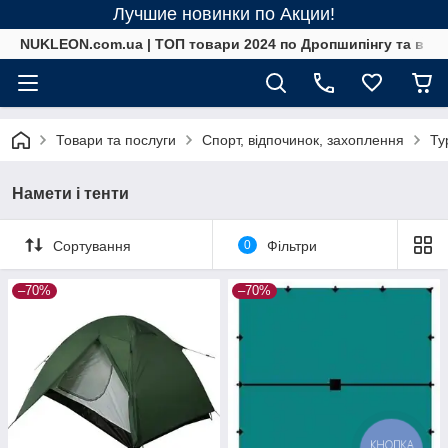
Лучшие новинки по Акции!
NUKLEON.com.ua | ТОП товари 2024 по Дропшипінгу та в ро
Товари та послуги
Спорт, відпочинок, захоплення
Ту
Намети і тенти
Сортування
0
Фільтри
–70%
–70%
КНОПКА