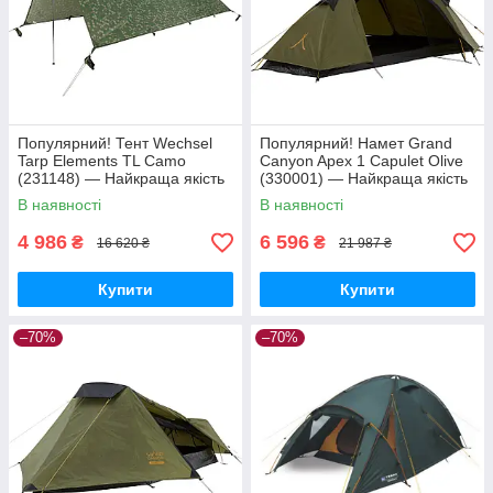
Популярний! Тент Wechsel
Популярний! Намет Grand
Tarp Elements TL Camo
Canyon Apex 1 Capulet Olive
(231148) — Найкраща якість
(330001) — Найкраща якість
тільки на Nukleon.com.ua
тільки на Nukleon.com.ua
В наявності
В наявності
4 986
6 596
₴
₴
16 620 ₴
21 987 ₴
Купити
Купити
–70%
–70%