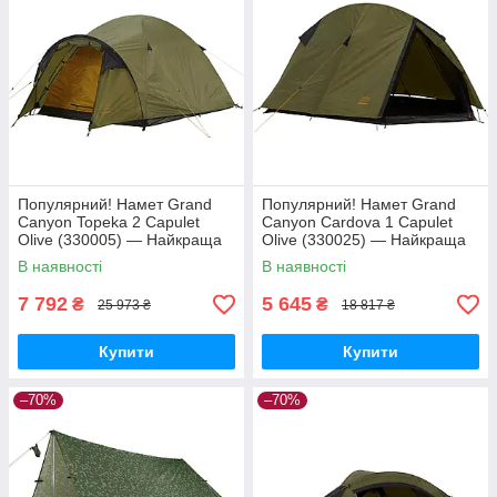
Популярний! Намет Grand
Популярний! Намет Grand
Canyon Topeka 2 Capulet
Canyon Cardova 1 Capulet
Olive (330005) — Найкраща
Olive (330025) — Найкраща
якість тільки на
якість тільки на
В наявності
В наявності
Nukleon.com.ua
Nukleon.com.ua
7 792
5 645
₴
₴
25 973 ₴
18 817 ₴
Купити
Купити
–70%
–70%