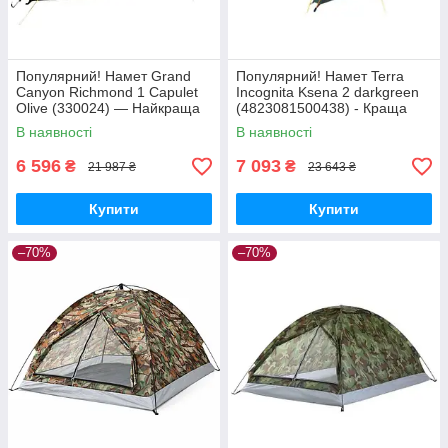
Популярний! Намет Grand
Популярний! Намет Terra
Canyon Richmond 1 Capulet
Incognita Ksena 2 darkgreen
Olive (330024) — Найкраща
(4823081500438) - Краща
якість тільки на
якість тільки на
В наявності
В наявності
Nukleon.com.ua
Nukleon.com.ua
6 596
7 093
₴
₴
21 987 ₴
23 643 ₴
Купити
Купити
–70%
–70%