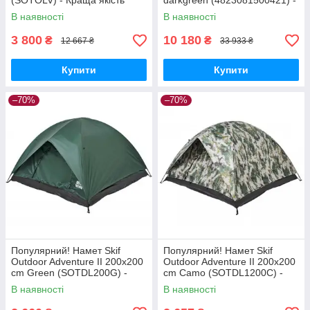
(SOTOLV) - Краща якість
darkgreen (4823081500421) -
тільки на Nukleon.com.ua
Краща якість тільки на
В наявності
В наявності
Nukleon.com.ua
3 800
10 180
₴
₴
12 667 ₴
33 933 ₴
Купити
Купити
–70%
–70%
Популярний! Намет Skif
Популярний! Намет Skif
Outdoor Adventure II 200x200
Outdoor Adventure II 200x200
cm Green (SOTDL200G) -
cm Camo (SOTDL1200C) -
Краща якість тільки на
Краща якість тільки на
В наявності
В наявності
Nukleon.com.ua
Nukleon.com.ua