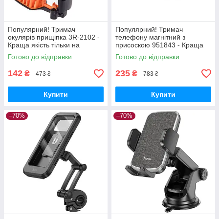
Популярний! Тримач
Популярний! Тримач
окулярів прищіпка 3R-2102 -
телефону магнітний з
Краща якість тільки на
присоскою 951843 - Краща
Nukleon.com.ua
якість тільки на
Готово до відправки
Готово до відправки
Nukleon.com.ua
142
235
₴
₴
473 ₴
783 ₴
Купити
Купити
–70%
–70%