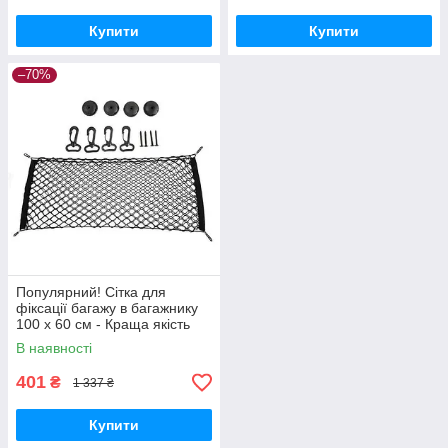
Купити
Купити
–70%
Популярний! Сітка для
фіксації багажу в багажнику
100 х 60 см - Краща якість
тільки на Nukleon.com.ua
В наявності
401
₴
1 337 ₴
Купити