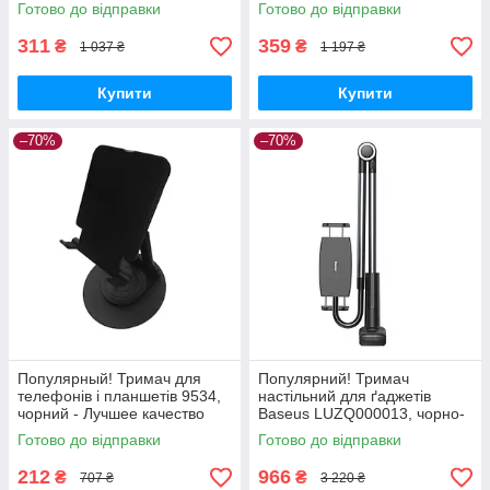
на Nukleon.com.ua
тільки на Nukleon.com.ua
Готово до відправки
Готово до відправки
311
359
₴
₴
1 037 ₴
1 197 ₴
Купити
Купити
–70%
–70%
Популярный! Тримач для
Популярний! Тримач
телефонів і планшетів 9534,
настільний для ґаджетів
чорний - Лучшее качество
Baseus LUZQ000013, чорно-
только на Nukleon.com.ua
сірий - Краща якість тільки на
Готово до відправки
Готово до відправки
Nukleon.com.ua
212
966
₴
₴
707 ₴
3 220 ₴