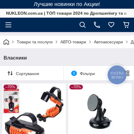
Лучшие новинки по Акции!
NUKLEON.com.ua | ТОП товари 2024 по Дропшипінгу та в ро
Товари та послуги
АВТО-товари
Автоаксесуари
Д
Власники
КНОПКА
Сортування
0
Фільтри
ЗВ'ЯЗКУ
–70%
–70%