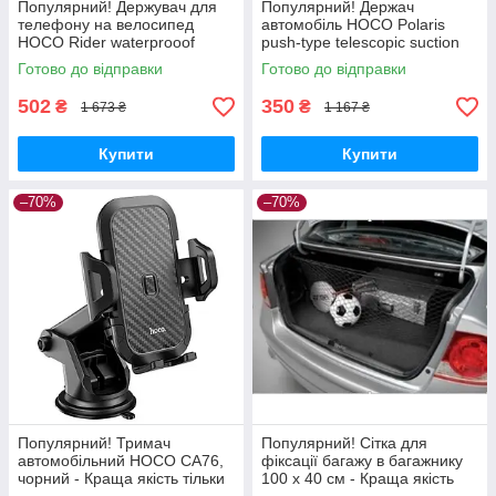
Популярний! Держувач для
Популярний! Держач
телефону на велосипед
автомобіль HOCO Polaris
HOCO Rider waterprooof
push-type telescopic suction
CA101, чорний - Краща якість
car holder CA95, чорний -
Готово до відправки
Готово до відправки
тільки на Nukleon.com.ua
Краща якість тільки на
502
350
₴
₴
1 673 ₴
1 167 ₴
Купити
Купити
–70%
–70%
Популярний! Тримач
Популярний! Сітка для
автомобільний HOCO CA76,
фіксації багажу в багажнику
чорний - Краща якість тільки
100 х 40 см - Краща якість