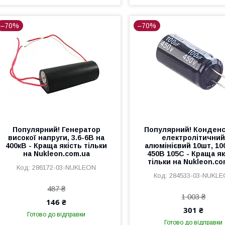
–70%
–70%
Популярний! Генератор
Популярний! Конден
високої напруги, 3.6-6В на
електролітични
400кВ - Краща якість тільки
алюмінієвий 10шт, 1
на Nukleon.com.ua
450В 105С - Краща як
тільки на Nukleon.co
286172-03-NUKLEON
284533-03-NUKL
487 ₴
1 003 ₴
146 ₴
301 ₴
Готово до відправки
Готово до відправки