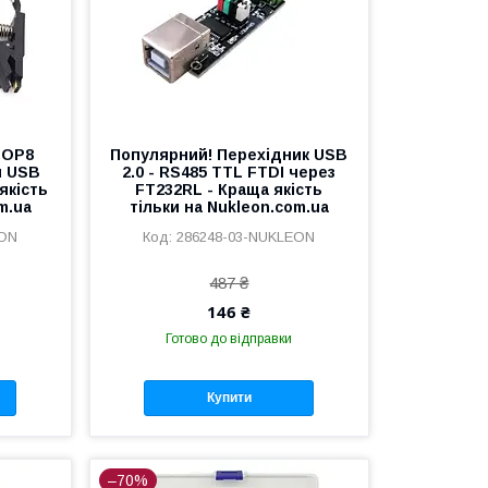
SOP8
Популярний! Перехідник USB
я USB
2.0 - RS485 TTL FTDI через
якість
FT232RL - Краща якість
m.ua
тільки на Nukleon.com.ua
EON
286248-03-NUKLEON
487 ₴
146 ₴
Готово до відправки
Купити
–70%