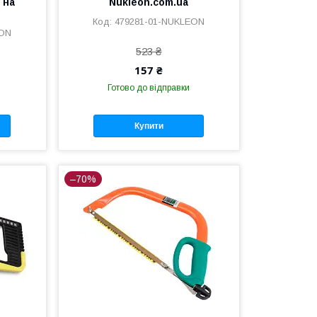
 на
Nukleon.com.ua
479281-01-NUKLEON
EON
523 ₴
157 ₴
Готово до відправки
Купити
–70%