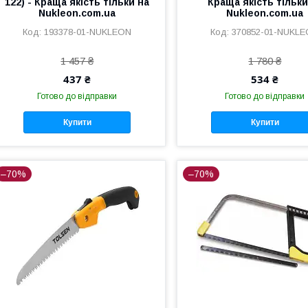
122) - Краща якість тільки на
Краща якість тільки
Nukleon.com.ua
Nukleon.com.ua
193378-01-NUKLEON
370852-01-NUKL
1 457 ₴
1 780 ₴
437 ₴
534 ₴
Готово до відправки
Готово до відправки
Купити
Купити
–70%
–70%