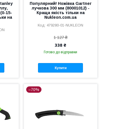
tanley
Популярний! Ножівка Gartner
ллу,
лучкова 300 мм (80001012) -
(0-15-
Краща якість тільки на
ьки на
Nukleon.com.ua
479280-01-NUKLEON
EON
1 127 ₴
338 ₴
Готово до відправки
Купити
–70%