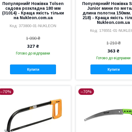
Популярний! Ножівка Tolsen
Популярний! Ножівка S
садова розкладна 180 мм
Junior мини по мета
(31014) - Краща якість тільки
длина полотна 150мм. 
на Nukleon.com.ua
218) - Краща якість тіл
Nukleon.com.ua
373800-01-NUKLEON
176551-01-NUKL
1 090 ₴
1 210 ₴
327 ₴
363 ₴
Готово до відправки
Готово до відправки
Купити
Купити
–70%
–70%