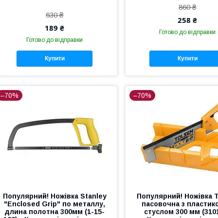
860 ₴
630 ₴
258 ₴
189 ₴
Готово до відправки
Готово до відправки
Купити
Купити
–70%
–70%
Популярний! Ножівка Stanley
Популярний! Ножівка 
"Enclosed Grip" по металлу,
пасовочна з пластик
длина полотна 300мм (1-15-
стуслом 300 мм (3101