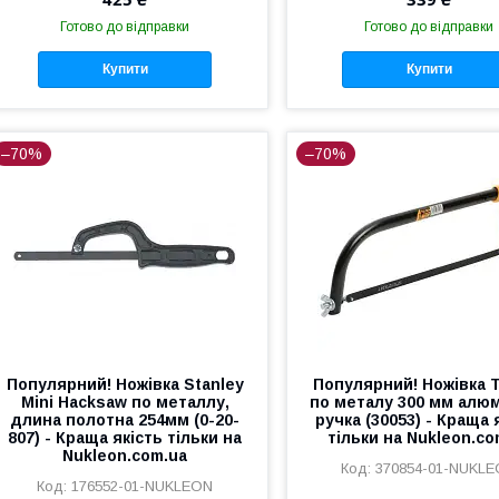
Готово до відправки
Готово до відправки
Купити
Купити
–70%
–70%
Популярний! Ножівка Stanley
Популярний! Ножівка 
Mini Hacksaw по металлу,
по металу 300 мм алюм
длина полотна 254мм (0-20-
ручка (30053) - Краща 
807) - Краща якість тільки на
тільки на Nukleon.co
Nukleon.com.ua
370854-01-NUKL
176552-01-NUKLEON