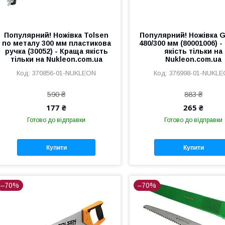
Популярний! Ножівка Tolsen
Популярний! Ножівка G
по металу 300 мм пластикова
480/300 мм (80001006) 
ручка (30052) - Краща якість
якість тільки на
тільки на Nukleon.com.ua
Nukleon.com.ua
370856-01-NUKLEON
376998-01-NUKL
590 ₴
883 ₴
177 ₴
265 ₴
Готово до відправки
Готово до відправки
Купити
Купити
–70%
–70%