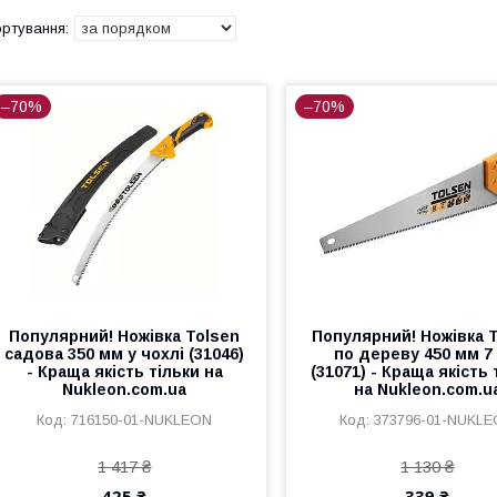
–70%
–70%
Популярний! Ножівка Tolsen
Популярний! Ножівка 
садова 350 мм у чохлі (31046)
по дереву 450 мм 7 
- Краща якість тільки на
(31071) - Краща якість 
Nukleon.com.ua
на Nukleon.com.u
716150-01-NUKLEON
373796-01-NUKL
1 417 ₴
1 130 ₴
425 ₴
339 ₴