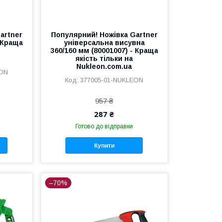
artner
Популярний! Ножівка Gartner
- Краща
універсальна висувна
360/160 мм (80001007) - Краща
якість тільки на
Nukleon.com.ua
EON
377005-01-NUKLEON
957 ₴
287 ₴
Готово до відправки
Купити
–70%