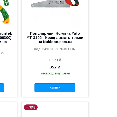
runtek
Популярний! Ножівка Yato
00300)
YT-3102 - Краща якість тільки
и на
на Nukleon.com.ua
649161-01-NUKLEON
EON
1 173 ₴
352 ₴
Готово до відправки
Купити
–70%