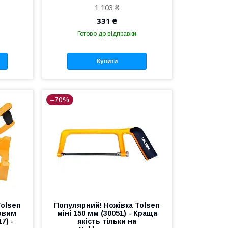
1 103 ₴
331 ₴
Готово до відправки
Купити
–70%
Tolsen
Популярний! Ножівка Tolsen
овим
міні 150 мм (30051) - Краща
7) -
якість тільки на