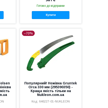
Готово до відправки
Купити
–70%
Tolsen
Популярний! Ножівка Gruntek
інієва
Orca 330 мм (295390350) -
якість
Краща якість тільки на
m.ua
Nukleon.com.ua
EON
646227-01-NUKLEON