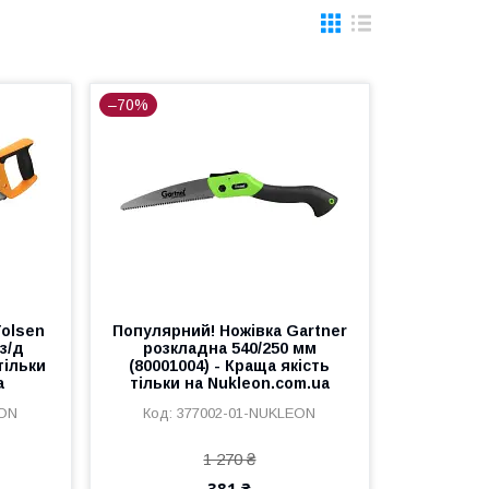
–70%
Tolsen
Популярний! Ножівка Gartner
з/д
розкладна 540/250 мм
тільки
(80001004) - Краща якість
a
тільки на Nukleon.com.ua
EON
377002-01-NUKLEON
1 270 ₴
381 ₴