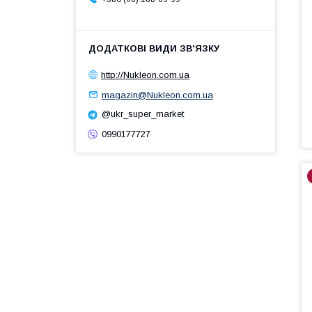
http://Nukleon.com.ua
magazin@Nukleon.com.ua
@ukr_super_market
0990177727