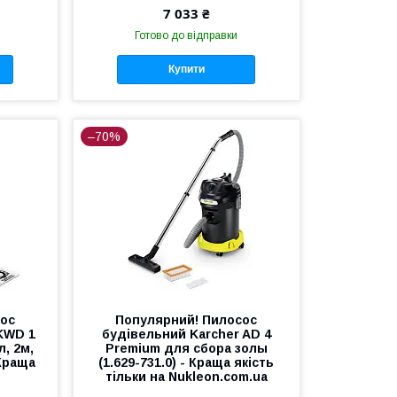
7 033 ₴
Готово до відправки
Купити
–70%
сос
Популярний! Пилосос
KWD 1
будівельний Karcher AD 4
л, 2м,
Premium для сбора золы
 Краща
(1.629-731.0) - Краща якість
тільки на Nukleon.com.ua