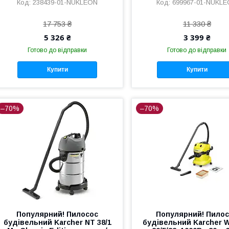
238439-01-NUKLEON
699967-01-NUKL
17 753 ₴
11 330 ₴
5 326 ₴
3 399 ₴
Готово до відправки
Готово до відправки
Купити
Купити
–70%
–70%
Популярний! Пилосос
Популярний! Пило
будівельний Karcher NT 38/1
будівельний Karcher W