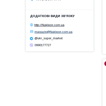
http://Nukleon.com.ua
magazin@Nukleon.com.ua
@ukr_super_market
0990177727