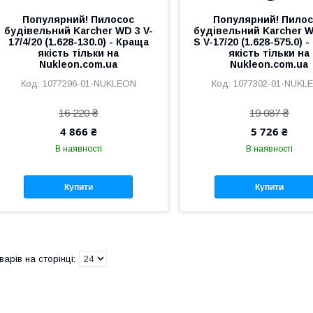
Популярний! Пилосос
Популярний! Пило
будівельний Karcher WD 3 V-
будівельний Karcher W
17/4/20 (1.628-130.0) - Краща
S V-17/20 (1.628-575.0) 
якість тільки на
якість тільки на
Nukleon.com.ua
Nukleon.com.ua
1077296-01-NUKLEON
1077302-01-NUKL
16 220 ₴
19 087 ₴
4 866 ₴
5 726 ₴
В наявності
В наявності
Купити
Купити