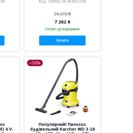
EON
236521-01-NUKLEON
24 273 ₴
7 282 ₴
Готово до відправки
Купити
–70%
сос
Популярний! Пилосос
D 4 V-
будівельний Karcher WD 3-18