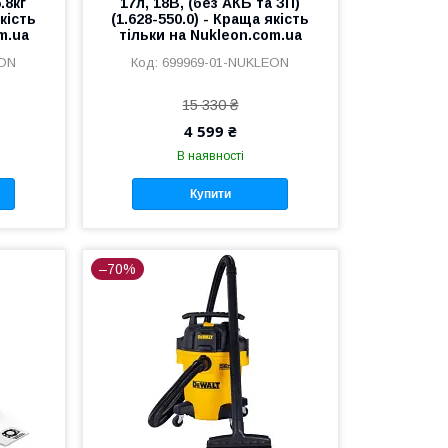
.8кг
17л, 18В, (без АКБ та ЗП)
якість
(1.628-550.0) - Краща якість
m.ua
тільки на Nukleon.com.ua
EON
699969-01-NUKLEON
15 330 ₴
4 599 ₴
В наявності
Купити
–70%