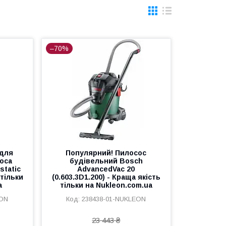
–70%
 для
Популярний! Пилосос
оса
будівельний Bosch
static
AdvancedVac 20
 тільки
(0.603.3D1.200) - Краща якість
a
тільки на Nukleon.com.ua
EON
238438-01-NUKLEON
23 443 ₴