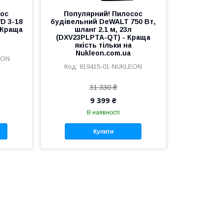
сос
Популярний! Пилосос
D 3-18
будівельний DeWALT 750 Вт,
- Краща
шланг 2.1 м, 23л
(DXV23PLPTA-QT) - Краща
якість тільки на
Nukleon.com.ua
EON
819415-01-NUKLEON
31 330 ₴
9 399 ₴
В наявності
Купити