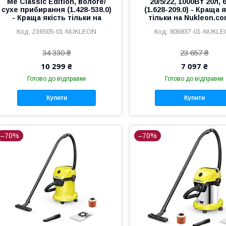
Me Classic Edition, вологе/
20/5/22, 1000Вт 20л, 6
сухе прибирання (1.428-538.0)
(1.628-209.0) - Краща 
- Краща якість тільки на
тільки на Nukleon.co
236505-01-NUKLEON
806837-01-NUKL
34 330 ₴
23 657 ₴
10 299 ₴
7 097 ₴
Готово до відправки
Готово до відправки
Купити
Купити
–70%
–70%