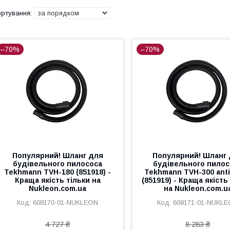
–70%
–70%
Популярний! Шланг для
Популярний! Шланг
будівельного пилососа
будівельного пилос
Tekhmann TVH-180 (851918) -
Tekhmann TVH-300 anti
Краща якість тільки на
(851919) - Краща якість
Nukleon.com.ua
на Nukleon.com.u
608170-01-NUKLEON
608171-01-NUKL
4 727 ₴
8 283 ₴