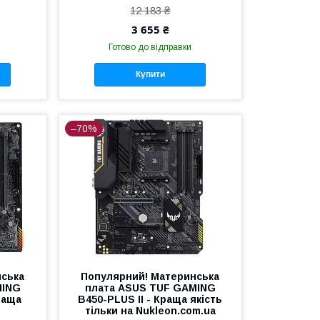
12 183 ₴
3 655 ₴
Готово до відправки
Купити
–70%
нська
Популярний! Материнська
MING
плата ASUS TUF GAMING
раща
B450-PLUS II - Краща якість
тільки на Nukleon.com.ua