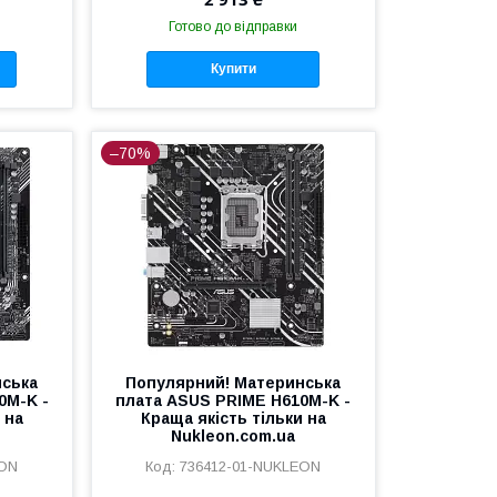
Готово до відправки
Купити
–70%
нська
Популярний! Материнська
0M-K -
плата ASUS PRIME H610M-K -
 на
Краща якість тільки на
Nukleon.com.ua
EON
736412-01-NUKLEON