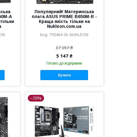
нська
Популярний! Материнська
60M-A
плата ASUS PRIME B650M-R -
тільки
Краща якість тільки на
a
Nukleon.com.ua
EON
755464-01-NUKLEON
17 157 ₴
5 147 ₴
Готово до відправки
Купити
–70%