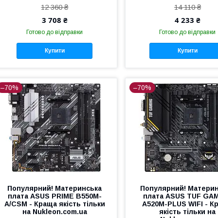
12 360 ₴
14 110 ₴
3 708 ₴
4 233 ₴
Готово до відправки
Готово до відправки
Купити
Купити
–70%
–70%
Популярний! Материнська
Популярний! Матери
плата ASUS PRIME B550M-
плата ASUS TUF GA
A/CSM - Краща якість тільки
A520M-PLUS WIFI - К
на Nukleon.com.ua
якість тільки на