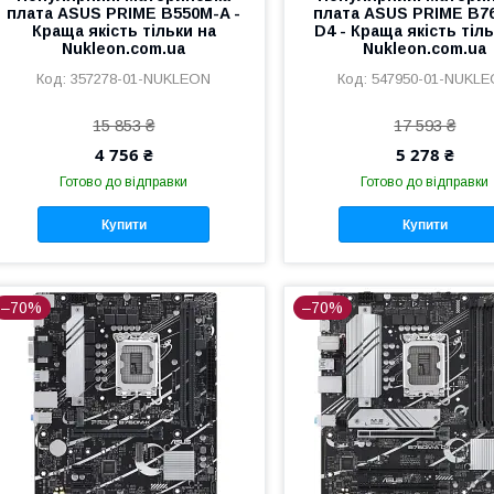
плата ASUS PRIME B550M-A -
плата ASUS PRIME B7
Краща якість тільки на
D4 - Краща якість тіл
Nukleon.com.ua
Nukleon.com.ua
357278-01-NUKLEON
547950-01-NUKL
15 853 ₴
17 593 ₴
4 756 ₴
5 278 ₴
Готово до відправки
Готово до відправки
Купити
Купити
–70%
–70%