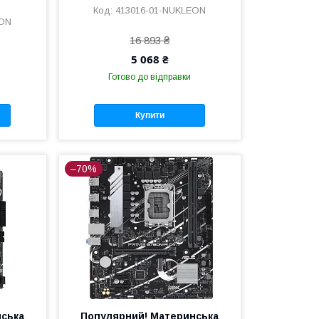
413016-01-NUKLEON
EON
16 893 ₴
5 068 ₴
Готово до відправки
Купити
–70%
нська
Популярний! Материнська