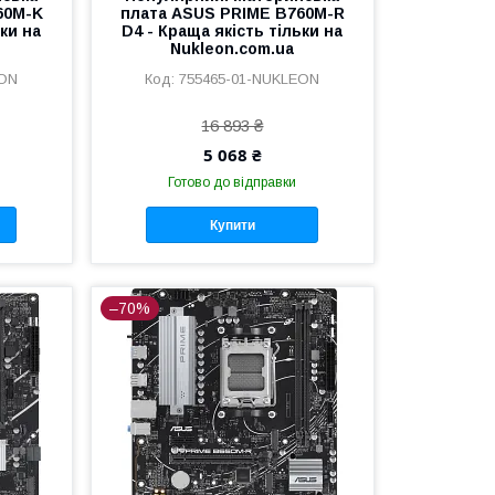
60M-K
плата ASUS PRIME B760M-R
ьки на
D4 - Краща якість тільки на
Nukleon.com.ua
EON
755465-01-NUKLEON
16 893 ₴
5 068 ₴
Готово до відправки
Купити
–70%