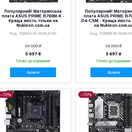
Популярний! Материнська
Популярний! Матери
плата ASUS PRIME B760M-K -
плата ASUS PRIME B7
Краща якість тільки на
D4-CSM - Краща якість 
Nukleon.com.ua
на Nukleon.com.u
700910-01-NUKLEON
704588-01-NUKL
18 990 ₴
18 990 ₴
5 697 ₴
5 697 ₴
Готово до відправки
Готово до відправки
Купити
Купити
–70%
–70%