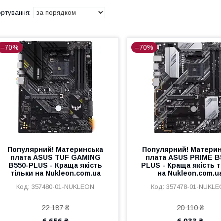
–70%
–70%
Популярний! Материнська
Популярний! Матери
плата ASUS TUF GAMING
плата ASUS PRIME B
B550-PLUS - Краща якість
PLUS - Краща якість т
тільки на Nukleon.com.ua
на Nukleon.com.u
357480-01-NUKLEON
357478-01-NUKL
22 187 ₴
20 110 ₴
6 656 ₴
6 033 ₴