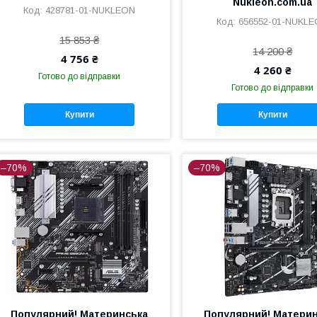
Nukleon.com.ua
428781-01-NUKLEON
656552-01-NUKL
15 853 ₴
14 200 ₴
4 756 ₴
4 260 ₴
Готово до відправки
Готово до відправки
Купити
Купити
–70%
–70%
Популярний! Материнська
Популярний! Матери