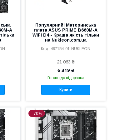
нська
Популярний! Материнська
60M-A
плата ASUS PRIME B660M-A
тільки
WIFI D4 - Краща якість тільки
a
на Nukleon.com.ua
EON
497154-01-NUKLEON
21 063 ₴
6 319 ₴
Готово до відправки
Купити
–70%