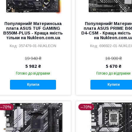
Популярний! Материнська
Популярний! Матери
плата ASUS TUF GAMING
плата ASUS PRIME B6
B550M-PLUS - Краща якість
D4-CSM - Краща якість 
тільки на Nukleon.com.ua
на Nukleon.com.u
357479-01-NUKLEON
696922-01-NUKL
19 940 ₴
18 900 ₴
5 982 ₴
5 670 ₴
Готово до відправки
Готово до відправки
Купити
Купити
–70%
–70%