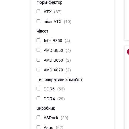
Форм-фактор
ATX
37
microATX
10
Чіпсет
Intel B860
4
AMD B850
4
AMD B650
2
AMD X870
2
Тип оперативної пам'яті
DDR5
53
DDR4
29
Виробник
ASRock
20
Asus
62