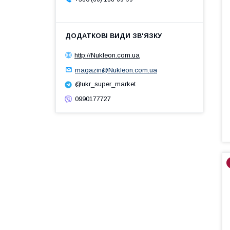
http://Nukleon.com.ua
magazin@Nukleon.com.ua
@ukr_super_market
0990177727