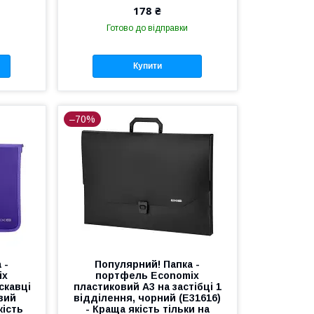
178 ₴
Готово до відправки
Купити
–70%
 -
Популярний! Папка -
ix
портфель Economix
скавці
пластиковий A3 на застібці 1
вий
відділення, чорний (E31616)
кість
- Краща якість тільки на