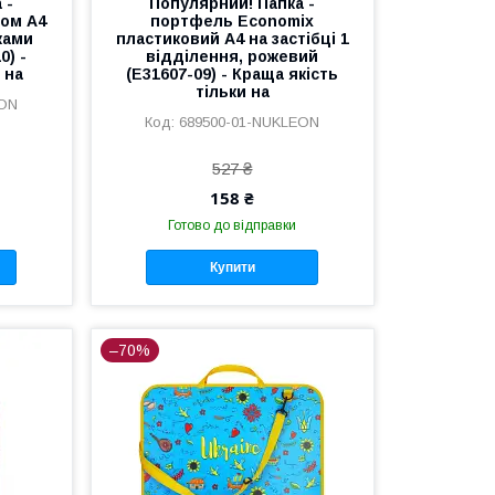
 -
Популярний! Папка -
ром А4
портфель Economix
ками
пластиковий A4 на застібці 1
0) -
відділення, рожевий
 на
(E31607-09) - Краща якість
тільки на
EON
689500-01-NUKLEON
527 ₴
158 ₴
Готово до відправки
Купити
–70%