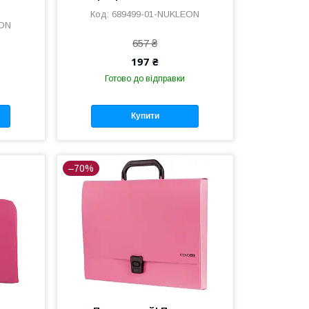
689499-01-NUKLEON
EON
657 ₴
197 ₴
Готово до відправки
Купити
–70%