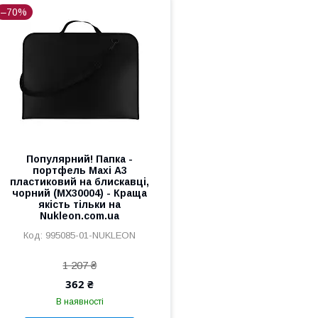
–70%
Популярний! Папка -
портфель Maxi А3
пластиковий на блискавці,
чорний (MX30004) - Краща
якість тільки на
Nukleon.com.ua
995085-01-NUKLEON
1 207 ₴
362 ₴
В наявності