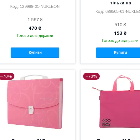
тільки на
129998-01-NUKLEON
689505-01-NUKL
1 567 ₴
510 ₴
470 ₴
153 ₴
Готово до відправки
Готово до відправки
Купити
Купити
–70%
–70%