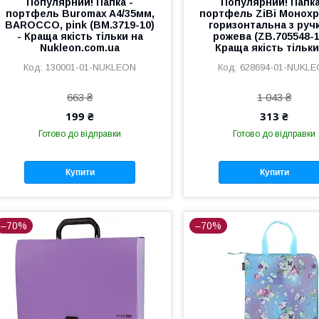
Популярний! Папка -
Популярний! Папка
портфель Buromax A4/35мм,
портфель ZiBi Монох
BAROCCO, pink (BM.3719-10)
горизонтальна з руч
- Краща якість тільки на
рожева (ZB.705548-1
Nukleon.com.ua
Краща якість тільки
130001-01-NUKLEON
628694-01-NUKL
663 ₴
1 043 ₴
199 ₴
313 ₴
Готово до відправки
Готово до відправки
Купити
Купити
–70%
–70%