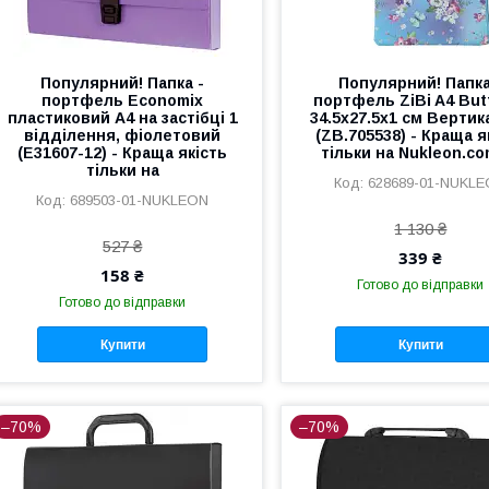
Популярний! Папка -
Популярний! Папка
портфель Economix
портфель ZiBi A4 Butt
пластиковий A4 на застібці 1
34.5х27.5х1 см Вертик
відділення, фіолетовий
(ZB.705538) - Краща я
(E31607-12) - Краща якість
тільки на Nukleon.co
тільки на
628689-01-NUKL
689503-01-NUKLEON
1 130 ₴
527 ₴
339 ₴
158 ₴
Готово до відправки
Готово до відправки
Купити
Купити
–70%
–70%