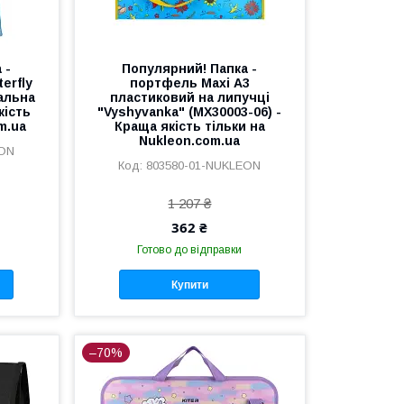
 -
Популярний! Папка -
erfly
портфель Maxi А3
альна
пластиковий на липучці
кість
"Vyshyvanka" (MX30003-06) -
m.ua
Краща якість тільки на
Nukleon.com.ua
EON
803580-01-NUKLEON
1 207 ₴
362 ₴
Готово до відправки
Купити
–70%