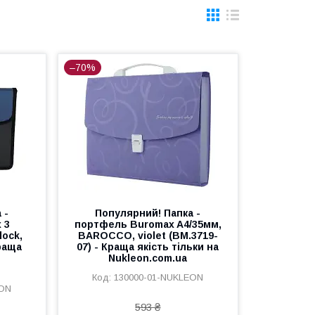
–70%
 -
Популярний! Папка -
 3
портфель Buromax A4/35мм,
lock,
BAROCCO, violet (BM.3719-
Краща
07) - Краща якість тільки на
Nukleon.com.ua
130000-01-NUKLEON
EON
593 ₴