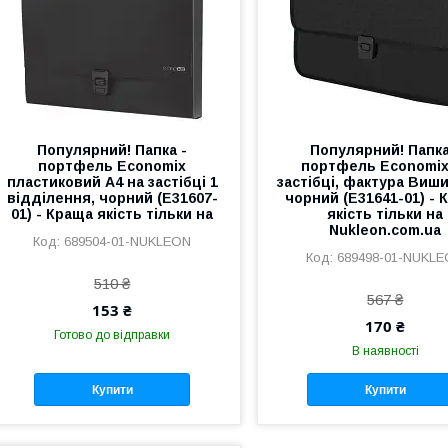
Популярний! Папка -
Популярний! Папка
портфель Economix
портфель Economix
пластиковий A4 на застібці 1
застібці, фактура Виши
відділення, чорний (E31607-
чорний (E31641-01) - 
01) - Краща якість тільки на
якість тільки на
Nukleon.com.ua
689504-01-NUKLEON
689498-01-NUKL
510 ₴
567 ₴
153 ₴
170 ₴
Готово до відправки
В наявності
Купити
Купити