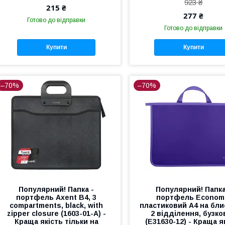
923 ₴
215 ₴
277 ₴
Готово до відправки
Готово до відправки
Купити
Купити
–70%
–70%
Популярний! Папка -
Популярний! Папка
портфель Axent В4, 3
портфель Econom
compartments, black, with
пластиковий А4 на бли
zipper closure (1603-01-А) -
2 відділення, бузко
Краща якість тільки на
(E31630-12) - Краща я