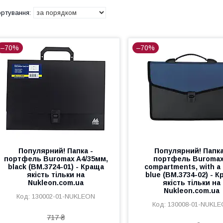
–70%
–70%
Популярний! Папка -
Популярний! Папка
портфель Buromax A4/35мм,
портфель Buromax
black (BM.3724-01) - Краща
compartments, with a 
якість тільки на
blue (BM.3734-02) - 
Nukleon.com.ua
якість тільки на
Nukleon.com.ua
130002-01-NUKLEON
130008-01-NUKL
717 ₴