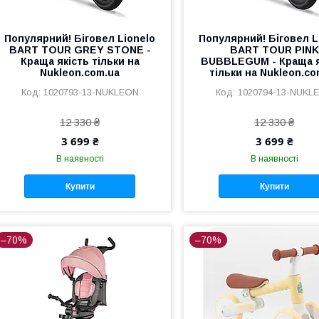
Популярний! Біговел Lionelo
Популярний! Біговел L
BART TOUR GREY STONE -
BART TOUR PINK
Краща якість тільки на
BUBBLEGUM - Краща я
Nukleon.com.ua
тільки на Nukleon.co
1020793-13-NUKLEON
1020794-13-NUKL
12 330 ₴
12 330 ₴
3 699 ₴
3 699 ₴
В наявності
В наявності
Купити
Купити
–70%
–70%