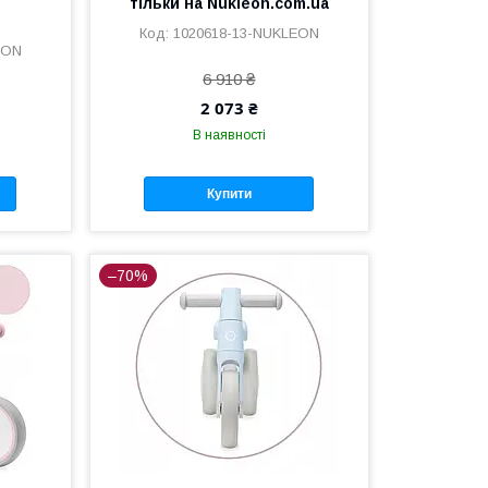
тільки на Nukleon.com.ua
1020618-13-NUKLEON
EON
6 910 ₴
2 073 ₴
В наявності
Купити
–70%