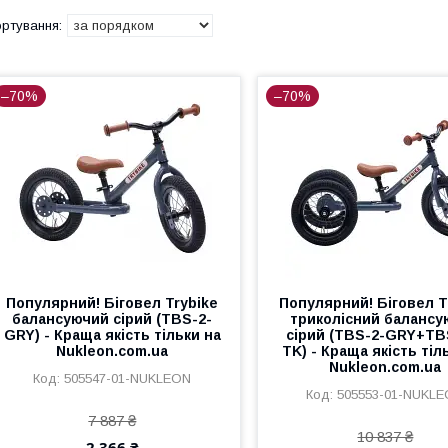
–70%
–70%
Популярний! Біговел Trybike
Популярний! Біговел T
балансуючий сірий (TBS-2-
триколісний балансу
GRY) - Краща якість тільки на
сірий (TBS-2-GRY+TB
Nukleon.com.ua
TK) - Краща якість тіл
Nukleon.com.ua
505547-01-NUKLEON
505553-01-NUKL
7 887 ₴
10 837 ₴
2 366 ₴