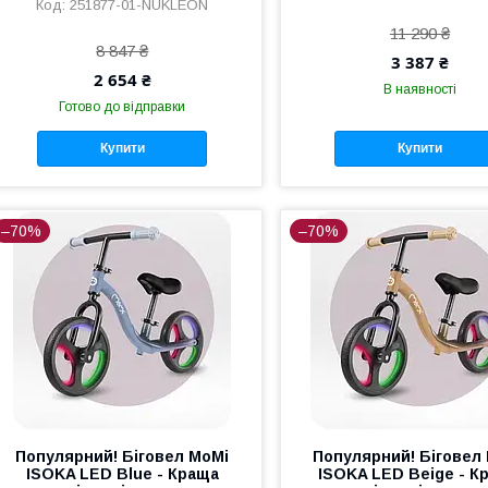
251877-01-NUKLEON
11 290 ₴
8 847 ₴
3 387 ₴
2 654 ₴
В наявності
Готово до відправки
Купити
Купити
–70%
–70%
Популярний! Біговел MoMi
Популярний! Біговел
ISOKA LED Blue - Краща
ISOKA LED Beige - К