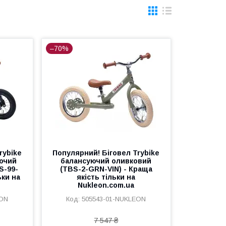
–70%
rybike
Популярний! Біговел Trybike
ючий
балансуючий оливковий
S-99-
(TBS-2-GRN-VIN) - Краща
ьки на
якість тільки на
Nukleon.com.ua
EON
505543-01-NUKLEON
7 547 ₴