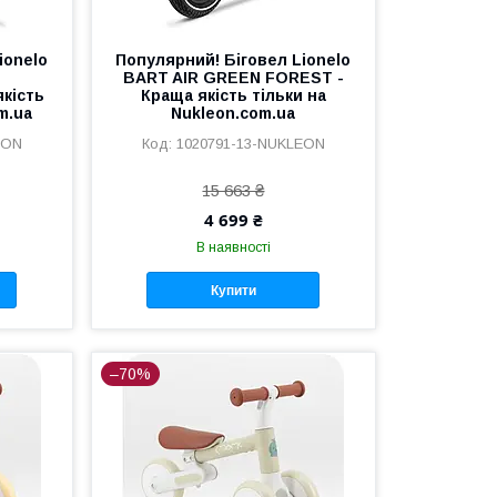
ionelo
Популярний! Біговел Lionelo
BART AIR GREEN FOREST -
кість
Краща якість тільки на
m.ua
Nukleon.com.ua
EON
1020791-13-NUKLEON
15 663 ₴
4 699 ₴
В наявності
Купити
–70%