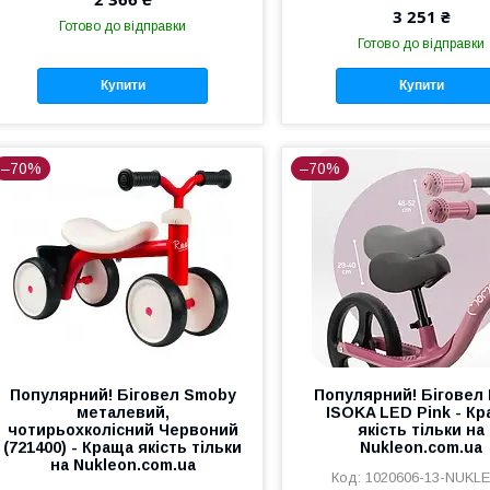
3 251 ₴
Готово до відправки
Готово до відправки
Купити
Купити
–70%
–70%
Популярний! Біговел Smoby
Популярний! Біговел
металевий,
ISOKA LED Pink - К
чотирьохколісний Червоний
якість тільки на
(721400) - Краща якість тільки
Nukleon.com.ua
на Nukleon.com.ua
1020606-13-NUKL