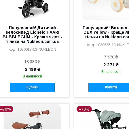
Популярний! Дитячий
Популярний! Біговел
велосипед Lionelo HAARI
DEX Yellow - Краща я
BUBBLEGUM - Краща якість
тільки на Nukleon.co
тільки на Nukleon.com.ua
1020625-13-NUKL
1020017-13-NUKLEON
7 570 ₴
18 330 ₴
2 271 ₴
5 499 ₴
В наявності
В наявності
Купити
Купити
–70%
–70%