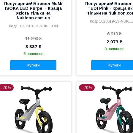
Популярний! Біговел MoMi
Популярний! Біговел
ISOKA LED Purpel - Краща
TEDI Pink - Краща як
якість тільки на
тільки на Nukleon.co
Nukleon.com.ua
1020619-13-NUKL
1020610-13-NUKLEON
6 910 ₴
11 290 ₴
2 073 ₴
3 387 ₴
В наявності
В наявності
Купити
Купити
–70%
–70%