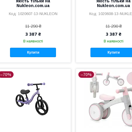
якість тільки на
якість тільки на
Nukleon.com.ua
Nukleon.com.ua
1020607-13-NUKLEON
1020608-13-NUKL
11 290 ₴
11 290 ₴
3 387 ₴
3 387 ₴
В наявності
В наявності
Купити
Купити
–70%
–70%