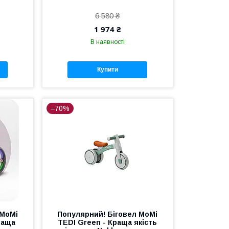
6 580 ₴
1 974 ₴
В наявності
Купити
–70%
 MoMi
Популярний! Біговел MoMi
раща
TEDI Green - Краща якість