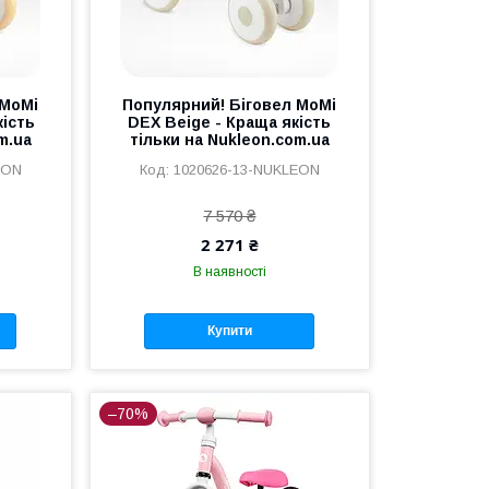
 MoMi
Популярний! Біговел MoMi
кість
DEX Beige - Краща якість
m.ua
тільки на Nukleon.com.ua
EON
1020626-13-NUKLEON
7 570 ₴
2 271 ₴
В наявності
Купити
–70%