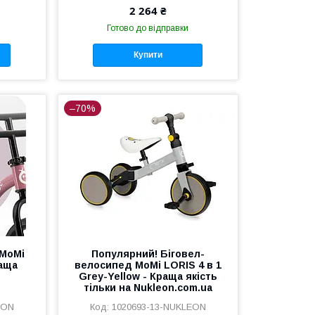
2 264 ₴
Готово до відправки
Купити
–70%
 MoMi
Популярний! Біговел-
раща
велосипед MoMi LORIS 4 в 1
Grey-Yellow - Краща якість
тільки на Nukleon.com.ua
EON
1020693-13-NUKLEON