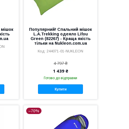
 мішок
Популярний! Спальний мішок
кість
L.A.Trekking одеяло Lifou
m.ua
Green (82267) - Краща якість
тільки на Nukleon.com.ua
EON
244071-01-NUKLEON
4 797 ₴
1 439 ₴
Готово до відправки
Купити
–70%