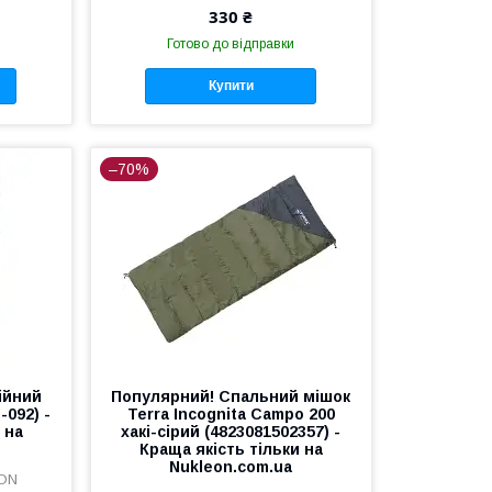
330 ₴
Готово до відправки
Купити
–70%
ійний
Популярний! Спальний мішок
-092) -
Terra Incognita Campo 200
 на
хакі-сірий (4823081502357) -
Краща якість тільки на
Nukleon.com.ua
EON