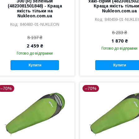
300 (R) зеленый
хакі-сірий (4823081502
(4823081501848) - Краща
Краща якість тільки
якість тільки на
Nukleon.com.ua
Nukleon.com.ua
840459-01-NUKL
840483-01-NUKLEON
6 233 ₴
8 197 ₴
1 870 ₴
2 459 ₴
Готово до відправки
Готово до відправки
Купити
Купити
–70%
–70%