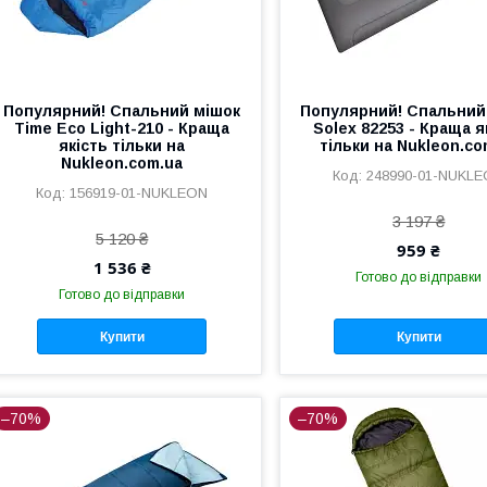
Популярний! Спальний мішок
Популярний! Спальний
Time Eco Light-210 - Краща
Solex 82253 - Краща я
якість тільки на
тільки на Nukleon.co
Nukleon.com.ua
248990-01-NUKL
156919-01-NUKLEON
3 197 ₴
5 120 ₴
959 ₴
1 536 ₴
Готово до відправки
Готово до відправки
Купити
Купити
–70%
–70%