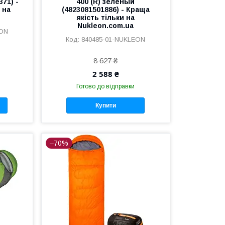
371) -
400 (R) зеленый
 на
(4823081501886) - Краща
якість тільки на
Nukleon.com.ua
EON
840485-01-NUKLEON
8 627 ₴
2 588 ₴
Готово до відправки
Купити
–70%