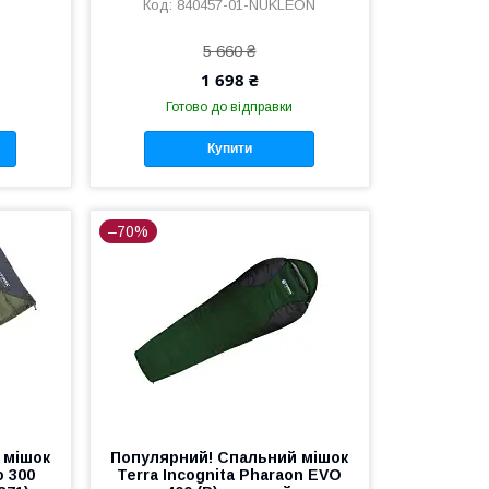
840457-01-NUKLEON
5 660 ₴
1 698 ₴
Готово до відправки
Купити
–70%
 мішок
Популярний! Спальний мішок
o 300
Terra Incognita Pharaon EVO