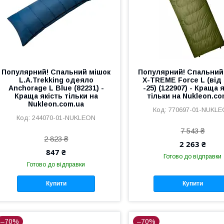
Популярний! Спальний мішок
Популярний! Спальний
L.A.Trekking одеяло
X-TREME Force L (від 
Anchorage L Blue (82231) -
-25) (122907) - Краща 
Краща якість тільки на
тільки на Nukleon.co
Nukleon.com.ua
770697-01-NUKL
244070-01-NUKLEON
7 543 ₴
2 823 ₴
2 263 ₴
847 ₴
Готово до відправки
Готово до відправки
Купити
Купити
–70%
–70%