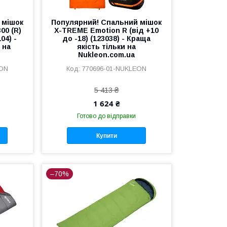
 мішок
Популярний! Спальний мішок
300 (R)
X-TREME Emotion R (від +10
04) -
до -18) (123038) - Краща
 на
якість тільки на
Nukleon.com.ua
EON
770696-01-NUKLEON
5 413 ₴
1 624 ₴
Готово до відправки
Купити
–70%