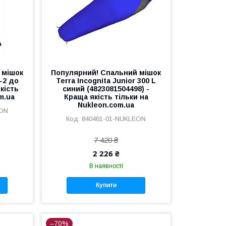
 мішок
Популярний! Спальний мішок
-2 до
Terra Incognita Junior 300 L
якість
синий (4823081504498) -
m.ua
Краща якість тільки на
Nukleon.com.ua
EON
840461-01-NUKLEON
7 420 ₴
2 226 ₴
В наявності
Купити
–70%