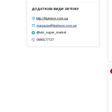
http://Nukleon.com.ua
magazin@Nukleon.com.ua
@ukr_super_market
0990177727