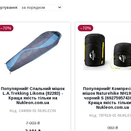
–70%
–70%
Популярний! Спальний мішок
Популярний! Компрес
L.A.Trekking Likoma (82283) -
мішок Naturehike NH1
Краща якість тільки на
чорний S (69275957438
Nukleon.com.ua
Краща якість тільки
Nukleon.com.ua
244069-01-NUKLEON
787618-01-NUKL
7 003 ₴
983 ₴
2 101 ₴