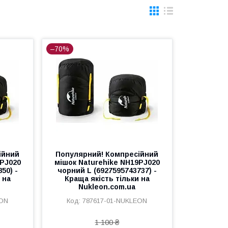
–70%
ійний
Популярний! Компресійний
9PJ020
мішок Naturehike NH19PJ020
50) -
чорний L (6927595743737) -
 на
Краща якість тільки на
Nukleon.com.ua
EON
787617-01-NUKLEON
1 100 ₴