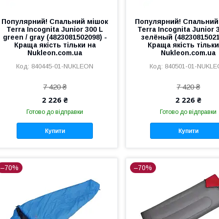
Популярний! Спальний мішок
Популярний! Спальний
Terra Incognita Junior 300 L
Terra Incognita Junior 
green / gray (4823081502098) -
зелёный (48230815021
Краща якість тільки на
Краща якість тільки
Nukleon.com.ua
Nukleon.com.ua
840445-01-NUKLEON
840501-01-NUKL
7 420 ₴
7 420 ₴
2 226 ₴
2 226 ₴
Готово до відправки
Готово до відправки
Купити
Купити
–70%
–70%