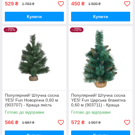
529
450
₴
₴
1 763 ₴
1 500 ₴
Купити
Купити
–70%
–70%
Популярний! Штучна сосна
Популярний! Штучна сосна
YES! Fun Новорічна 0,60 м
YES! Fun Царська блакитна
(903707) - Краща якість
0,60 м (903711) - Краща
тільки на Nukleon.com.ua
якість тільки на
Готово до відправки
Готово до відправки
Nukleon.com.ua
566
572
₴
₴
1 887 ₴
1 907 ₴