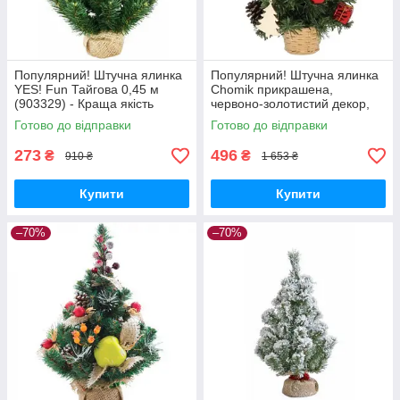
Популярний! Штучна ялинка
Популярний! Штучна ялинка
YES! Fun Тайгова 0,45 м
Chomik прикрашена,
(903329) - Краща якість
червоно-золотистий декор,
тільки на Nukleon.com.ua
30 см (5900779873964) —
Готово до відправки
Готово до відправки
Найкраща якість тільки на
273
496
₴
₴
910 ₴
1 653 ₴
Купити
Купити
–70%
–70%