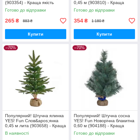
(903354) - Краща якість
0,45 м (903810) - Краща
тільки на Nukleon.com.ua
якість тільки на
Готово до відправки
Готово до відправки
Nukleon.com.ua
265
354
₴
₴
883 ₴
1 180 ₴
Купити
Купити
–70%
–70%
Популярний! Штучна ялинка
Популярний! Штучна сосна
YES! Fun Слов&apos;янка
YES! Fun Новорічна блакитна
0,45 м лита (903658) - Краща
0,60 м (904188) - Краща
якість тільки на
якість тільки на
В наявності
Готово до відправки
Nukleon.com.ua
Nukleon.com.ua