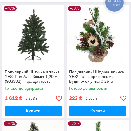
КНОПКА
ЗВ'ЯЗКУ
–70%
–70%
Популярний! Штучна ялинка
Популярний! Штучна ялинка
YES! Fun Альпійська 1,20 м
YES! Fun з прикрасами
(903382) - Краща якість
Будиночок у лісі 0,25 м
тільки на Nukleon.com.ua
(904299) - Краща якість
Готово до відправки
Готово до відправки
тільки на Nukleon.com.ua
1 612
323
₴
₴
5 373 ₴
1 077 ₴
Купити
Купити
–70%
–70%