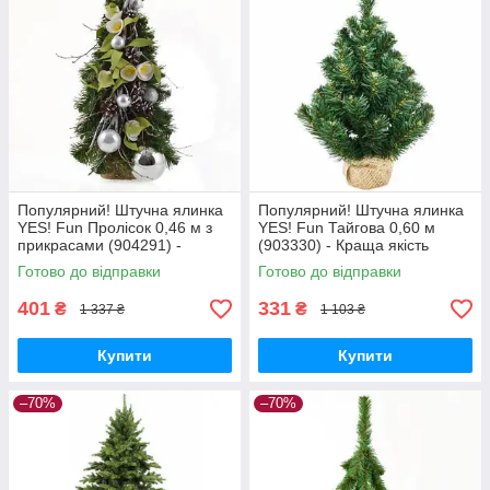
Популярний! Штучна ялинка
Популярний! Штучна ялинка
YES! Fun Пролісок 0,46 м з
YES! Fun Тайгова 0,60 м
прикрасами (904291) -
(903330) - Краща якість
Краща якість тільки на
тільки на Nukleon.com.ua
Готово до відправки
Готово до відправки
Nukleon.com.ua
401
331
₴
₴
1 337 ₴
1 103 ₴
Купити
Купити
–70%
–70%