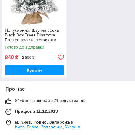
Популярний! Штучна сосна
Black Box Trees Dinsmore
Frosted зелена з ефектом
снігу, 0,45 м
Готово до відправки
(8718861289060) - Краща
якість тільки на
840
₴
2 800 ₴
Купити
Про нас
94% позитивних з 321 відгука за рік
Працює з 11.12.2013
м. Киев, Ровно, Запорожье
Киев, Ровно, Запорожье, Україна