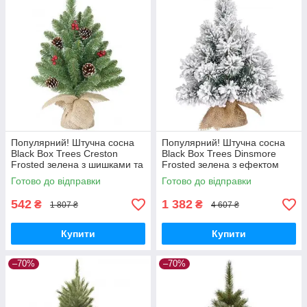
Популярний! Штучна сосна
Популярний! Штучна сосна
Black Box Trees Creston
Black Box Trees Dinsmore
Frosted зелена з шишками та
Frosted зелена з ефектом
ягодами 45 см
снігу, 0,60 м
Готово до відправки
Готово до відправки
(8718861153040) - Краща
(8718861289077) - Краща
якість тільки
якість тільки на
542
1 382
₴
₴
1 807 ₴
4 607 ₴
Купити
Купити
–70%
–70%