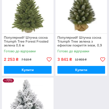
Популярний! Штучна сосна
Популярний! Штучна сосна
Triumph Tree Forest Frosted
Triumph Tree зелена з
зелена 0,6 м
ефектом покриття інієм, 0,9
(8717669551874) - Краща
м (8717669775799) - Краща
Готово до відправки
Готово до відправки
якість тільки на
якість тільки на
Nukleon.com.ua
2 253
3 841
₴
₴
7 510 ₴
12 803 ₴
Купити
Купити
–70%