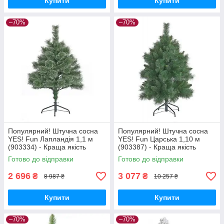
Купити
Купити
–70%
–70%
Популярний! Штучна сосна
Популярний! Штучна сосна
YES! Fun Лапландія 1,1 м
YES! Fun Царська 1,10 м
(903334) - Краща якість
(903387) - Краща якість
тільки на Nukleon.com.ua
тільки на Nukleon.com.ua
Готово до відправки
Готово до відправки
2 696
3 077
₴
₴
8 987 ₴
10 257 ₴
Купити
Купити
–70%
–70%