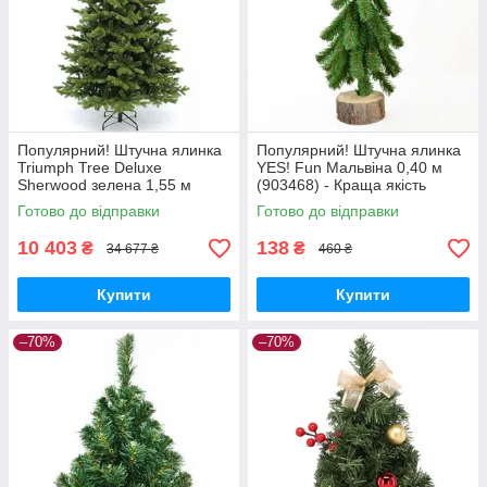
Популярний! Штучна ялинка
Популярний! Штучна ялинка
Triumph Tree Deluxe
YES! Fun Мальвіна 0,40 м
Sherwood зелена 1,55 м
(903468) - Краща якість
(8711473288407) - Краща
тільки на Nukleon.com.ua
Готово до відправки
Готово до відправки
якість тільки на
Nukleon.com.ua
10 403
138
₴
₴
34 677 ₴
460 ₴
Купити
Купити
–70%
–70%