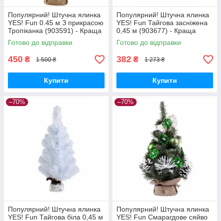
Популярний! Штучна ялинка
Популярний! Штучна ялинка
YES! Fun 0.45 м З прикрасою
YES! Fun Тайгова засніжена
Тропіканка (903591) - Краща
0,45 м (903677) - Краща
якість тільки на
якість тільки на
Готово до відправки
Готово до відправки
Nukleon.com.ua
Nukleon.com.ua
450
382
₴
₴
1 500 ₴
1 273 ₴
Купити
Купити
–70%
–70%
Популярний! Штучна ялинка
Популярний! Штучна ялинка
YES! Fun Тайгова біла 0,45 м
YES! Fun Смарагдове сяйво