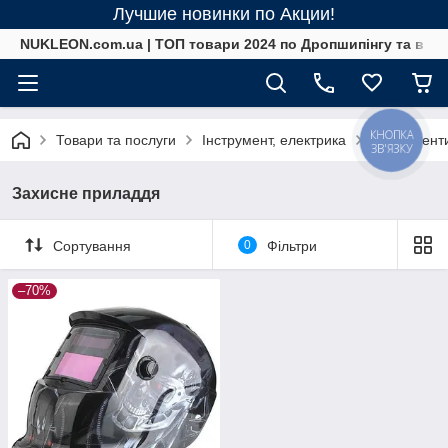
Лучшие новинки по Акции!
NUKLEON.com.ua | ТОП товари 2024 по Дропшипінгу та в ро
КНОПКА
Товари та послуги
Інструмент, електрика
Інструмент
ЗВ'ЯЗКУ
Захисне приладдя
Сортування
0
Фільтри
–70%