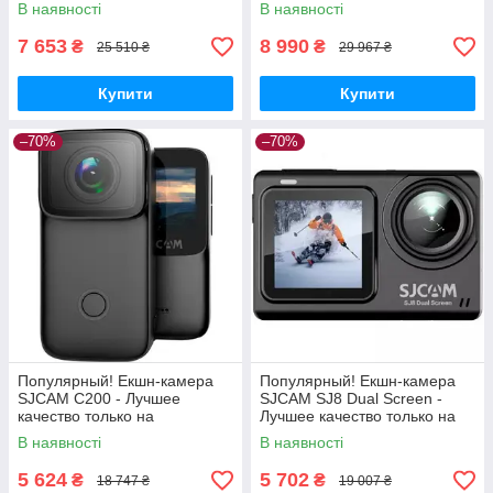
Nukleon.com.ua
Nukleon.com.ua
В наявності
В наявності
7 653
8 990
₴
₴
25 510 ₴
29 967 ₴
Купити
Купити
–70%
–70%
Популярный! Екшн-камера
Популярный! Екшн-камера
SJCAM C200 - Лучшее
SJCAM SJ8 Dual Screen -
качество только на
Лучшее качество только на
Nukleon.com.ua
Nukleon.com.ua
В наявності
В наявності
5 624
5 702
₴
₴
18 747 ₴
19 007 ₴