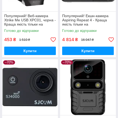
Популярний! Веб-камера
Популярний! Екшн-камера
Xtrike Me USB XPC01, чорна -
Aspiring Repeat 4 - Краща
Краща якість тільки на
якість тільки на
Nukleon.com.ua
Nukleon.com.ua
Готово до відправки
Готово до відправки
453
4 814
₴
₴
1 510 ₴
16 047 ₴
Купити
Купити
–70%
–70%