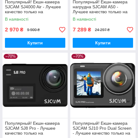
Популярный! Екшн-камера
Популярный! Екшн-камера
SJCAM SJ4000 Air - Лучшее
нагрудна SJCAM A50 -
качество только на
Лучшее качество только на
Nukleon.com.ua
Nukleon.com.ua
В наявності
В наявності
2 970
7 289
₴
₴
9 900 ₴
24 297 ₴
Купити
Купити
–70%
–70%
Популярный! Екшн-камера
Популярный! Екшн-камера
SJCAM SJ8 Pro - Лучшее
SJCAM SJ10 Pro Dual Screen
качество только на
- Лучшее качество только на