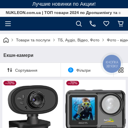
Лучшие новинки по Акции!
NUKLEON.com.ua | ТОП товари 2024 по Дропшипінгу та в ро
Товари та послуги
ТБ, Аудіо, Відео, Фото
Фото - від
Екшн-камери
КНОПКА
ЗВ'ЯЗКУ
Сортування
0
Фільтри
–70%
–70%