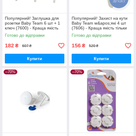
Популярний! Заглушка для
Популярний! Захист на кути
розетки Baby Team 6 шт + 1
Baby Team м&apos;які 4 шт
ключ (7600) - Краща якість
(7606) - Краща якість тільки
тільки на Nukleon.com.ua
на Nukleon.com.ua
Готово до відправки
Готово до відправки
182
156
₴
₴
607 ₴
520 ₴
Купити
Купити
–70%
–70%