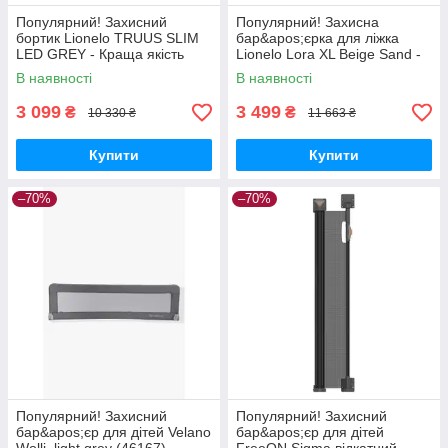
Популярний! Захисний
Популярний! Захисна
бортик Lionelo TRUUS SLIM
бар&apos;єрка для ліжка
LED GREY - Краща якість
Lionelo Lora XL Beige Sand -
тільки на Nukleon.com.ua
Краща якість тільки на
В наявності
В наявності
Nukleon.com.ua
3 099
3 499
₴
₴
10 330 ₴
11 663 ₴
Купити
Купити
–70%
–70%
Популярний! Захисний
Популярний! Захисний
бар&apos;єр для дітей Velano
бар&apos;єр для дітей