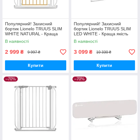
Популярний! Захисний
Популярний! Захисний
бортик Lionelo TRUUS SLIM
бортик Lionelo TRUUS SLIM
WHITE NATURAL - Краща
LED WHITE - Краща якість
якість тільки на
тільки на Nukleon.com.ua
В наявності
В наявності
Nukleon.com.ua
2 999
3 099
₴
₴
9 997 ₴
10 330 ₴
Купити
Купити
–70%
–70%