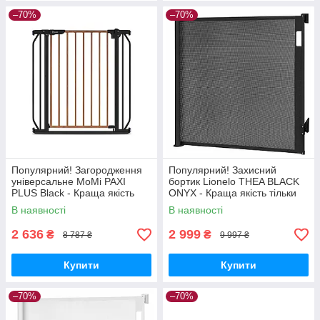
–70%
–70%
Популярний! Загородження
Популярний! Захисний
універсальне MoMi PAXI
бортик Lionelo THEA BLACK
PLUS Black - Краща якість
ONYX - Краща якість тільки
тільки на Nukleon.com.ua
на Nukleon.com.ua
В наявності
В наявності
2 636
2 999
₴
₴
8 787 ₴
9 997 ₴
Купити
Купити
–70%
–70%