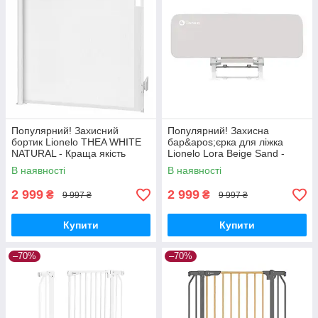
Популярний! Захисний
Популярний! Захисна
бортик Lionelo THEA WHITE
бар&apos;єрка для ліжка
NATURAL - Краща якість
Lionelo Lora Beige Sand -
тільки на Nukleon.com.ua
Краща якість тільки на
В наявності
В наявності
Nukleon.com.ua
2 999
2 999
₴
₴
9 997 ₴
9 997 ₴
Купити
Купити
–70%
–70%