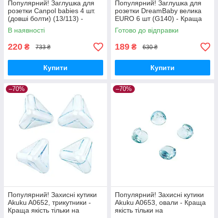
Популярний! Заглушка для
Популярний! Заглушка для
розетки Canpol babies 4 шт.
розетки DreamBaby велика
(довші болти) (13/113) -
EURO 6 шт (G140) - Краща
Краща якість тільки на
якість тільки на
В наявності
Готово до відправки
Nukleon.com.ua
Nukleon.com.ua
220
189
₴
₴
733 ₴
630 ₴
Купити
Купити
–70%
–70%
Популярний! Захисні кутики
Популярний! Захисні кутики
Akuku A0652, трикутники -
Akuku A0653, овали - Краща
Краща якість тільки на
якість тільки на