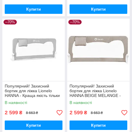
Купити
Купити
–70%
–70%
Популярний! Захисний
Популярний! Захисний
бортик для ліжка Lionelo
бортик для ліжка Lionelo
HANNA - Краща якість тільки
HANNA BEIGE MELANGE -
на Nukleon.com.ua
Краща якість тільки на
В наявності
В наявності
Nukleon.com.ua
2 599
2 599
₴
₴
8 663 ₴
8 663 ₴
Купити
Купити