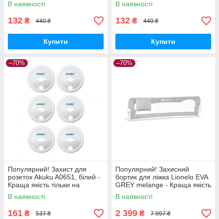
Nukleon.com.ua
Nukleon.com.ua
В наявності
В наявності
132
132
₴
₴
440 ₴
440 ₴
Купити
Купити
–70%
–70%
Популярний! Захист для
Популярний! Захисний
розеток Akuku A0651, білий -
бортик для ліжка Lionelo EVA
Краща якість тільки на
GREY melange - Краща якість
Nukleon.com.ua
тільки на Nukleon.com.ua
В наявності
В наявності
161
2 399
₴
₴
537 ₴
7 997 ₴