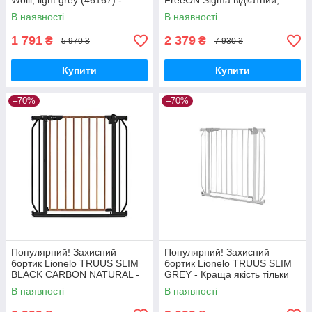
Wolli, light grey (46167) -
FreeON Sigma відкатний,
Краща якість тільки на
дверний (81965) - Краща
В наявності
В наявності
Nukleon.com.ua
якість тільки на
Nukleon.com.ua
1 791
2 379
₴
₴
5 970 ₴
7 930 ₴
Купити
Купити
–70%
–70%
Популярний! Захисний
Популярний! Захисний
бортик Lionelo TRUUS SLIM
бортик Lionelo TRUUS SLIM
BLACK CARBON NATURAL -
GREY - Краща якість тільки
Краща якість тільки на
на Nukleon.com.ua
В наявності
В наявності
Nukleon.com.ua