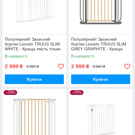
Популярний! Захисний
Популярний! Захисний
бортик Lionelo TRUUS SLIM
бортик Lionelo TRUUS SLIM
WHITE - Краща якість тільки
GREY GRAPHITE - Краща
на Nukleon.com.ua
якість тільки на
В наявності
В наявності
Nukleon.com.ua
2 999
2 999
₴
₴
9 997 ₴
9 997 ₴
Купити
Купити
–70%
–70%