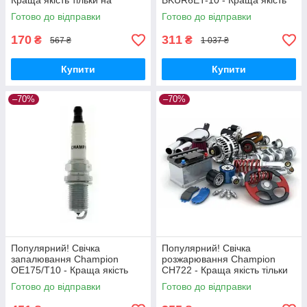
Краща якість тільки на
BKUR6ET-10 - Краща якість
Nukleon.com.ua
тільки на Nukleon.com.ua
Готово до відправки
Готово до відправки
170
311
₴
₴
567 ₴
1 037 ₴
Купити
Купити
–70%
–70%
Популярний! Свічка
Популярний! Свічка
запалювання Champion
розжарювання Champion
OE175/T10 - Краща якість
CH722 - Краща якість тільки
тільки на Nukleon.com.ua
на Nukleon.com.ua
Готово до відправки
Готово до відправки