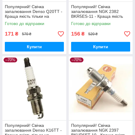
Популярний! Свічка
Популярний! Свічка
запалювання Denso Q20TT -
запалювання NGK 2382
Краща якість тільки на
BKR5ES-11 - Краща якість
Nukleon.com.ua
тільки на Nukleon.com.ua
Готово до відправки
Готово до відправки
171
156
₴
₴
570 ₴
520 ₴
Купити
Купити
–70%
–70%
Популярний! Свічка
Популярний! Свічка
запалювання Denso K16TT -
запалювання NGK 2397