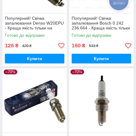
Популярний! Свічка
Популярний! Свічка
запалювання Denso W20EPU
запалювання Bosch 0 242
- Краща якість тільки на
236 664 - Краща якість тільки
Nukleon.com.ua
на Nukleon.com.ua
Готово до відправки
Готово до відправки
126
160
₴
₴
420 ₴
533 ₴
Купити
Купити
–70%
–70%