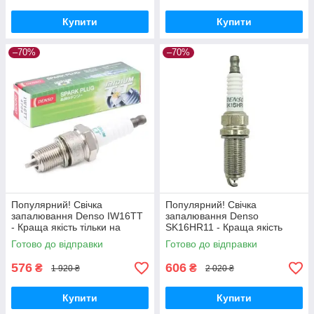
Купити
Купити
–70%
–70%
Популярний! Свічка
Популярний! Свічка
запалювання Denso IW16TT
запалювання Denso
- Краща якість тільки на
SK16HR11 - Краща якість
Nukleon.com.ua
тільки на Nukleon.com.ua
Готово до відправки
Готово до відправки
576
606
₴
₴
1 920 ₴
2 020 ₴
Купити
Купити