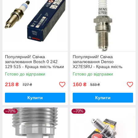
Популярний! Свічка
Популярний! Свічка
запалювання Bosch 0 242
запалювання Denso
129 515 - Краща якість тільки
X27ESRU - Краща якість
на Nukleon.com.ua
тільки на Nukleon.com.ua
Готово до відправки
Готово до відправки
218
160
₴
₴
727 ₴
533 ₴
Купити
Купити
–70%
–70%