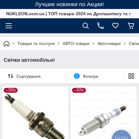
Лучшие новинки по Акции!
NUKLEON.com.ua | ТОП товари 2024 по Дропшипінгу та в ро
Товари та послуги
АВТО-товари
Автотовари
Свіч
Свічки автомобільні
Сортування
0
Фільтри
–70%
–70%