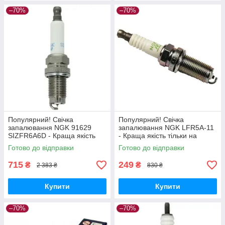
–70%
–70%
Популярний! Свічка
Популярний! Свічка
запалювання NGK 91629
запалювання NGK LFR5A-11
SIZFR6A6D - Краща якість
- Краща якість тільки на
тільки на Nukleon.com.ua
Nukleon.com.ua
Готово до відправки
Готово до відправки
715
249
₴
₴
2 383 ₴
830 ₴
Купити
Купити
–70%
–70%