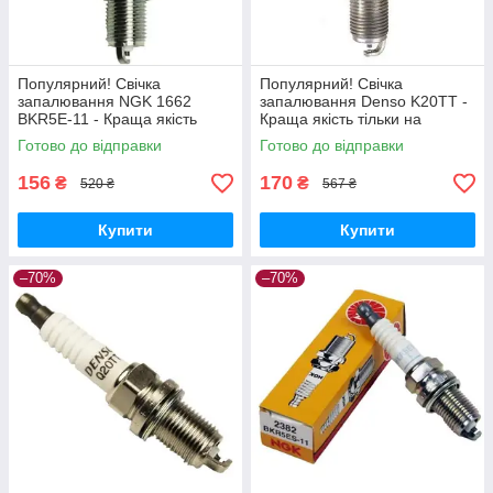
Популярний! Свічка
Популярний! Свічка
запалювання NGK 1662
запалювання Denso K20TT -
BKR5E-11 - Краща якість
Краща якість тільки на
тільки на Nukleon.com.ua
Nukleon.com.ua
Готово до відправки
Готово до відправки
156
170
₴
₴
520 ₴
567 ₴
Купити
Купити
–70%
–70%