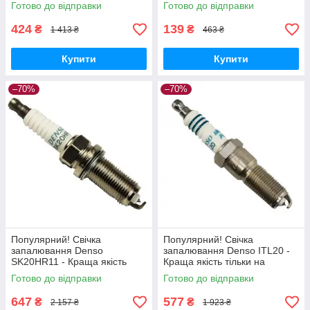
Nukleon.com.ua
на Nukleon.com.ua
Готово до відправки
Готово до відправки
424
139
₴
₴
1 413 ₴
463 ₴
Купити
Купити
–70%
–70%
Популярний! Свічка
Популярний! Свічка
запалювання Denso
запалювання Denso ITL20 -
SK20HR11 - Краща якість
Краща якість тільки на
тільки на Nukleon.com.ua
Nukleon.com.ua
Готово до відправки
Готово до відправки
647
577
₴
₴
2 157 ₴
1 923 ₴