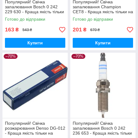
Популярний! Свічка
Популярний! Свічка
запалювання Bosch 0 242
запалювання Champion
229 630 - Краща якість тільки
CET8 - Краща якість тільки на
на Nukleon.com.ua
Nukleon.com.ua
Готово до відправки
Готово до відправки
163
201
₴
₴
543 ₴
670 ₴
Купити
Купити
–70%
–70%
Популярний! Свічка
Популярний! Свічка
розжарювання Denso DG-012
запалювання Bosch 0 242
- Краща якість тільки на
236 653 - Краща якість тільки