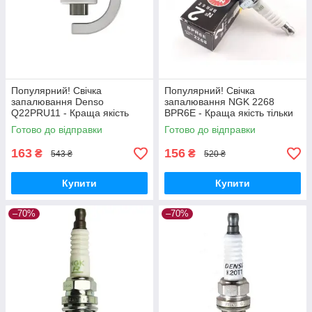
Популярний! Свічка
Популярний! Свічка
запалювання Denso
запалювання NGK 2268
Q22PRU11 - Краща якість
BPR6E - Краща якість тільки
тільки на Nukleon.com.ua
на Nukleon.com.ua
Готово до відправки
Готово до відправки
163
156
₴
₴
543 ₴
520 ₴
Купити
Купити
–70%
–70%