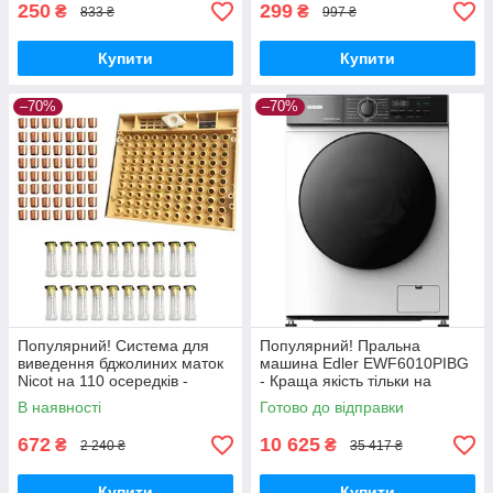
250
299
₴
₴
833 ₴
997 ₴
Купити
Купити
–70%
–70%
Популярний! Система для
Популярний! Пральна
виведення бджолиних маток
машина Edler EWF6010PIBG
Nicot на 110 осередків -
- Краща якість тільки на
Краща якість тільки на
Nukleon.com.ua
В наявності
Готово до відправки
Nukleon.com.ua
672
10 625
₴
₴
2 240 ₴
35 417 ₴
Купити
Купити