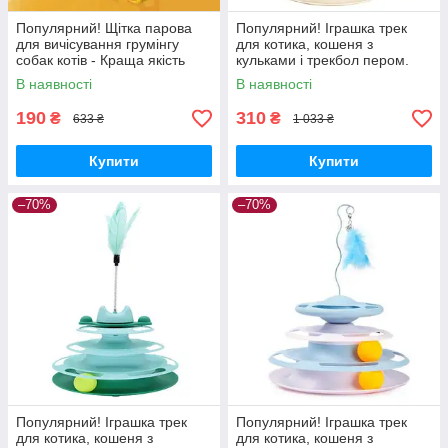
Популярний! Щітка парова
Популярний! Іграшка трек
для вичісування грумінгу
для котика, кошеня з
собак котів - Краща якість
кульками і трекбол пером.
тільки на Nukleon.com.ua
Колір: оранжевий - Краща
В наявності
В наявності
якість тільки на
Nukleon.com.ua
190
310
₴
₴
633 ₴
1 033 ₴
Купити
Купити
–70%
–70%
Популярний! Іграшка трек
Популярний! Іграшка трек
для котика, кошеня з
для котика, кошеня з