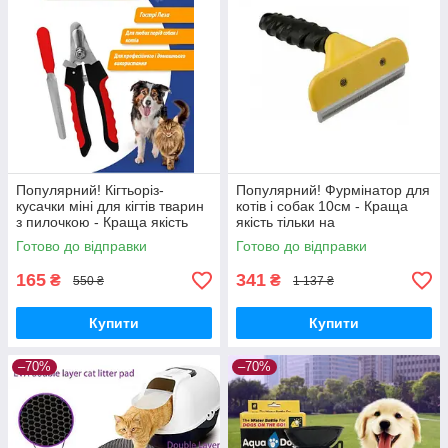
Популярний! Кігтьоріз-
Популярний! Фурмінатор для
кусачки міні для кігтів тварин
котів і собак 10см - Краща
з пилочкою - Краща якість
якість тільки на
тільки на Nukleon.com.ua
Nukleon.com.ua
Готово до відправки
Готово до відправки
165
341
₴
₴
550 ₴
1 137 ₴
Купити
Купити
–70%
–70%