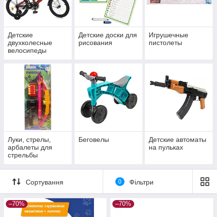
Детские
Детские доски для
Игрушечные
двухколесные
рисования
пистолеты
велосипеды
Луки, стрелы,
Беговелы
Детские автоматы
арбалеты для
на пульках
стрельбы
Сортування
0
Фільтри
–70%
–70%