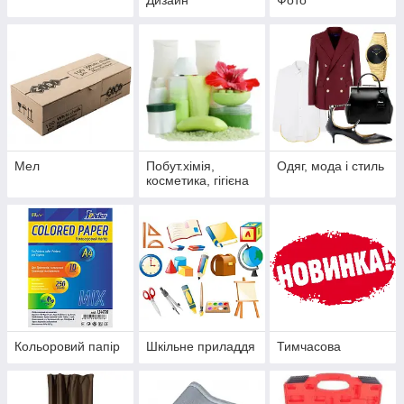
Дизайн
Фото
Мел
Побут.хімія,
Одяг, мода і стиль
косметика, гігієна
Кольоровий папір
Шкільне приладдя
Тимчасова