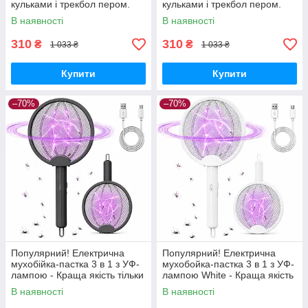
кульками і трекбол пером.
кульками і трекбол пером.
Колір: зелений - Краща якість
Колір: синій - Краща якість
В наявності
В наявності
тільки на Nukleon.com.ua
тільки на Nukleon.com.ua
310
310
₴
₴
1 033 ₴
1 033 ₴
Купити
Купити
–70%
–70%
Популярний! Електрична
Популярний! Електрична
мухобійка-пастка 3 в 1 з УФ-
мухобойка-пастка 3 в 1 з УФ-
лампою - Краща якість тільки
лампою White - Краща якість
на Nukleon.com.ua
тільки на Nukleon.com.ua
В наявності
В наявності