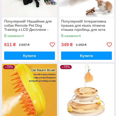
Популярний! Нашийник для
Популярний! Інтерактивна
собак Remote Pet Dog
іграшка для кішок літаюча
Training з LCD Дисплеєм -
пташка горобець для кота
Краща якість тільки на
птах махає крилами - Краща
В наявності
В наявності
Nukleon.com.ua
якість тільки на
611
349
₴
₴
2 037 ₴
1 163 ₴
Купити
Купити
–70%
–70%