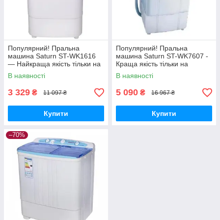
Популярний! Пральна
Популярний! Пральна
машина Saturn ST-WK1616
машина Saturn ST-WK7607 -
— Найкраща якість тільки на
Краща якість тільки на
Nukleon.com.ua
Nukleon.com.ua
В наявності
В наявності
3 329
5 090
₴
₴
11 097 ₴
16 967 ₴
Купити
Купити
–70%