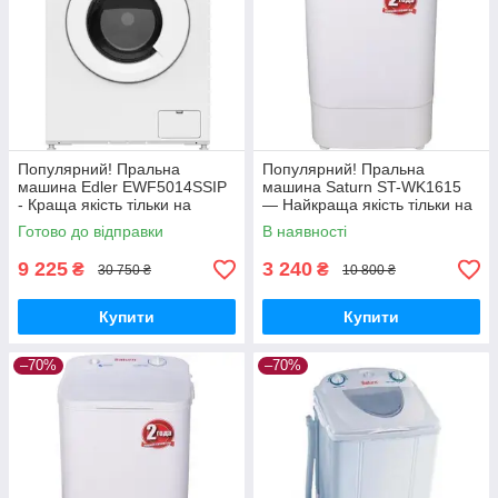
Популярний! Пральна
Популярний! Пральна
машина Edler EWF5014SSIP
машина Saturn ST-WK1615
- Краща якість тільки на
— Найкраща якість тільки на
Nukleon.com.ua
Nukleon.com.ua
Готово до відправки
В наявності
9 225
3 240
₴
₴
30 750 ₴
10 800 ₴
Купити
Купити
–70%
–70%