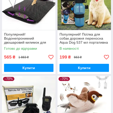
Популярний!
Популярний! Поїлка для
Водонепроникний
собак дорожня переносна
двошаровий килимок для
Aqua Dog 537 мл портативна
котячого туалету 45х60см -
пляшка для великих та
Готово до відправки
В наявності
Краща якість тільки на
дрібних собак FS-97 - Краща
Nukleon.com.ua
якість
565
199
₴
₴
1 883 ₴
663 ₴
Купити
Купити
–70%
–70%