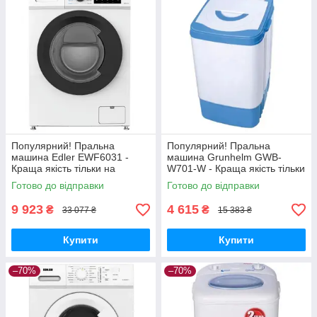
Популярний! Пральна
Популярний! Пральна
машина Edler EWF6031 -
машина Grunhelm GWB-
Краща якість тільки на
W701-W - Краща якість тільки
Nukleon.com.ua
на Nukleon.com.ua
Готово до відправки
Готово до відправки
9 923
4 615
₴
₴
33 077 ₴
15 383 ₴
Купити
Купити
–70%
–70%