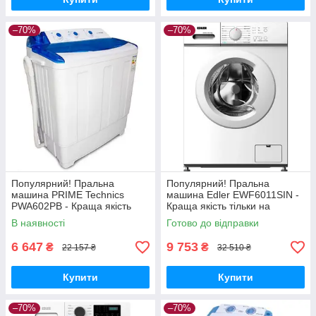
–70%
–70%
Популярний! Пральна
Популярний! Пральна
машина PRIME Technics
машина Edler EWF6011SIN -
PWA602PB - Краща якість
Краща якість тільки на
тільки на Nukleon.com.ua
Nukleon.com.ua
В наявності
Готово до відправки
6 647
9 753
₴
₴
22 157 ₴
32 510 ₴
Купити
Купити
–70%
–70%