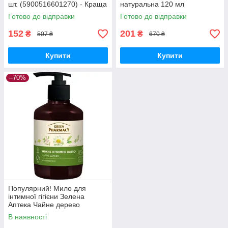
шт. (5900516601270) - Краща
натуральна 120 мл
якість тільки на
(4820189560777) - Краща
Готово до відправки
Готово до відправки
Nukleon.com.ua
якість тільки на
Nukleon.com.ua
152
201
₴
₴
507 ₴
670 ₴
Купити
Купити
–70%
Популярний! Мило для
інтимної гігієни Зелена
Аптека Чайне дерево
Антибактеріальне 370 мл
В наявності
(4823015907807) - Краща