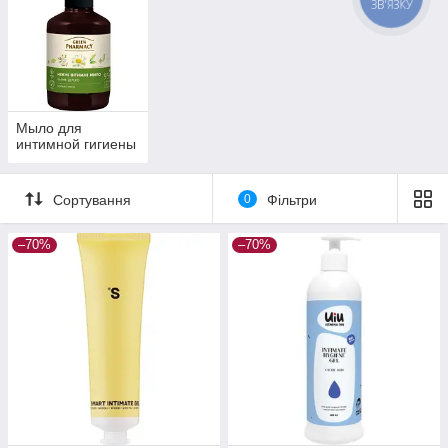
ЗВ'ЯЗКУ
Мыло для
интимной гигиены
Сортування
0
Фільтри
–70%
–70%