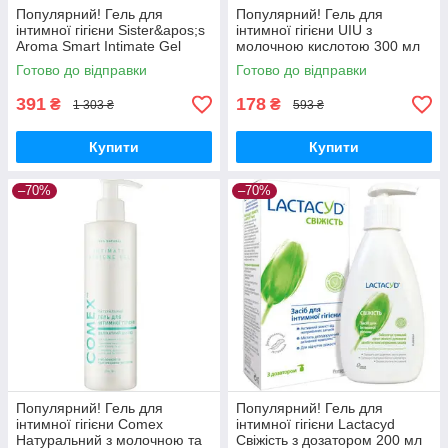
Популярний! Гель для
Популярний! Гель для
інтимної гігієни Sister&apos;s
інтимної гігієни UIU з
Aroma Smart Intimate Gel
молочною кислотою 300 мл
Ветівер 100 мл
(4820152332905) - Краща
Готово до відправки
Готово до відправки
(4820227781911) - Краща
якість тільки на
якість тільки
Nukleon.com.ua
391
178
₴
₴
1 303 ₴
593 ₴
Купити
Купити
–70%
–70%
Популярний! Гель для
Популярний! Гель для
інтимної гігієни Comex
інтимної гігієни Lactacyd
Натуральний з молочною та
Свіжість з дозатором 200 мл