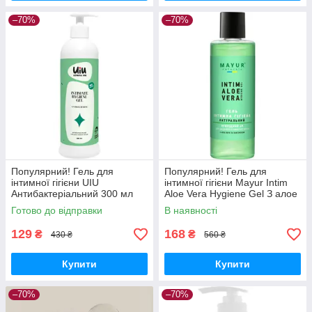
–70%
–70%
Популярний! Гель для
Популярний! Гель для
інтимної гігієни UIU
інтимної гігієни Mayur Intim
Антибактеріальний 300 мл
Aloe Vera Hygiene Gel З алое
(4820152332899) - Краща
вера та пантенолом 200 мл
Готово до відправки
В наявності
якість тільки на
(4820230950175) - Краща
Nukleon.com.ua
129
168
₴
₴
430 ₴
560 ₴
Купити
Купити
–70%
–70%