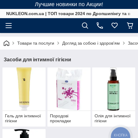
Лучшие новинки по Акции!
NUKLEON.com.ua | ТОП товари 2024 по Дропшипінгу та в ро
Товари та послуги
Догляд за собою і здоров'ям
Засоб
Засоби для інтимної гігієни
Гель для інтимної
Породові
Олія для інтимної
гігієни
прокладки
гігієни
КНОПКА