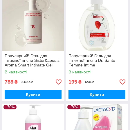
Популярний! Гель для
Популярний! Гель для
інтимної гігієни Sister&apos;s
інтимної гігієни Dr. Sante
Aroma Smart Intimate Gel
Femme Intime
Cherry Me 250 мл
Зволожувальний 230 мл
В наявності
В наявності
(4820227786398) - Краща
(4823015922916) - Краща
якість
якість тільки на
788
195
₴
₴
2 627 ₴
650 ₴
Купити
Купити
–70%
–70%