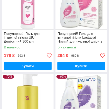
Популярний! Гель для
Популярний! Гель для
інтимної гігієни UIU
інтимної гігієни Lactacyd
Делікатний 300 мл
Ніжний для чутливої шкіри з
(4820152332912) - Краща
дозатором 200 мл
В наявності
В наявності
якість тільки на
(5391520943218) - Краща
Nukleon.com.ua
якість тільки
178
294
₴
₴
593 ₴
980 ₴
Купити
Купити
–70%
–70%