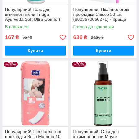
Популярний! Гель для
Популярний! Післяпологові
інтимної гігієни Triuga
прокладки Chicco 30 шт.
Ayurveda Soft Ultra Comfort
(8003670666271) - Краща
300 мл (4820164640616) -
якість тільки на
В наявності
Готово до відправки
Краща якість тільки на
Nukleon.com.ua
167
636
₴
₴
557 ₴
2 120 ₴
Купити
Купити
–70%
–70%
Популярний! Післяпологові
Популярний! Олія для
прокладки Bella Мamma 10
інтимної гігієни Mayur