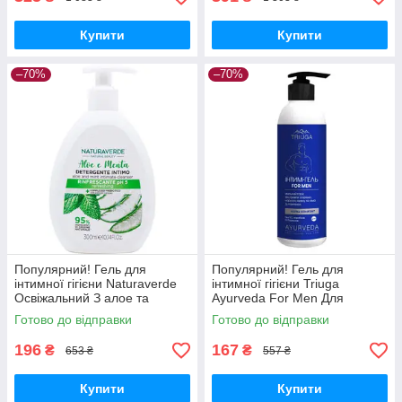
Купити
Купити
–70%
–70%
Популярний! Гель для
Популярний! Гель для
інтимної гігієни Naturaverde
інтимної гігієни Triuga
Освіжальний З алое та
Ayurveda For Men Для
м&apos;ятою 300 мл
чоловіків 300 мл
Готово до відправки
Готово до відправки
(8029241103761) - Краща
(4820164641828) - Краща
якість тільки
якість тільки на
196
167
₴
₴
653 ₴
557 ₴
Купити
Купити