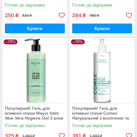
гіалуроновою кислотою 250
(5391520943195) - Краща
Готово до відправки
Готово до відправки
мл (4820230953312) - Краща
якість тільки на
якість
Nukleon.com.ua
250
294
₴
₴
833 ₴
980 ₴
Купити
Купити
–70%
–70%
Популярний! Гель для
Популярний! Гель для
інтимної гігієни Mayur Intim
інтимної гігієни Comex
Aloe Vera Hygiene Gel З алое
Натуральний з молочною та
вера та пантенолом 500 мл
гіалуроновою кислотою 500
Готово до відправки
Готово до відправки
(4820230950762) - Краща
мл (4820230954098) - Краща
якість
325
391
₴
₴
1 083 ₴
1 303 ₴