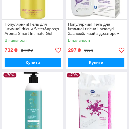
Популярний! Гель для
Популярний! Гель для
інтимної гігієни Sister&apos;s
інтимної гігієни Lactacyd
Aroma Smart Intimate Gel
Заспокійливий з дозатором
Півонія 250 мл
200 мл (5391520943225) -
В наявності
В наявності
(4820227782857) - Краща
Краща якість тільки на
якість тільки
732
297
₴
₴
2 440 ₴
990 ₴
Купити
Купити
–70%
–70%