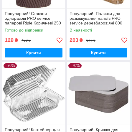
Популярний! Стакани
Популярний! Палички для
одноразові PRO service
розмішування напоїв PRO
паперові Riple Коричневі 250
service дерев&apos;яні 800
мл 20 шт. (4823071635003) -
шт. (4823071632224) - Краща
Готово до відправки
В наявності
Краща якість тільки на
якість тільки на
129
203
₴
₴
430 ₴
677 ₴
Купити
Купити
–70%
–70%
Популярний! Контейнер для
Популярний! Кришка для