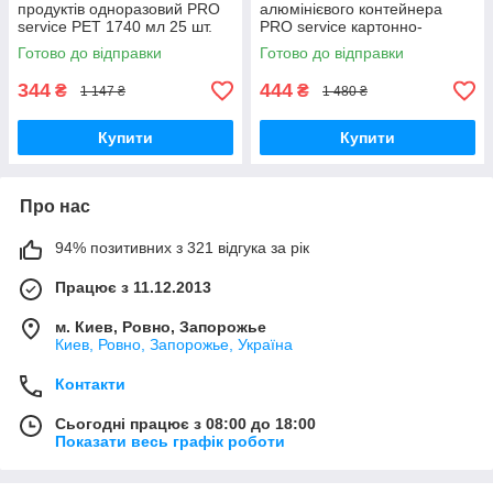
продуктів одноразовий PRO
алюмінієвого контейнера
service PET 1740 мл 25 шт.
PRO service картонно-
(4823071631340) - Краща
алюмінієва SP88L 50 шт.
Готово до відправки
Готово до відправки
якість тільки на
(4823071632378) - Краща
якість тільки
344
444
₴
₴
1 147 ₴
1 480 ₴
Купити
Купити
Про нас
94% позитивних з 321 відгука за рік
Працює з 11.12.2013
м. Киев, Ровно, Запорожье
Киев, Ровно, Запорожье, Україна
Контакти
Сьогодні працює з 08:00 до 18:00
Показати весь графік роботи