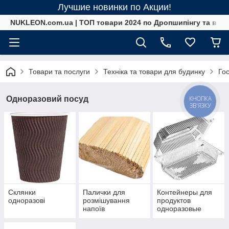
Лучшие новинки по Акции!
NUKLEON.com.ua | ТОП товари 2024 по Дропшипінгу та в ро
Товари та послуги
Техніка та товари для будинку
Го
КНОПКА
Одноразовий посуд
ЗВ'ЯЗКУ
Склянки
Палички для
Контейнеры для
одноразові
розмішування
продуктов
напоїв
одноразовые