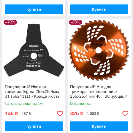
Купити
Купити
–70%
–70%
Популярний! Ніж для
Популярний! Ніж для
тримера Sigma 255x25.4мм,
тримера Tekhmann диск
3Т (5624311) - Краща якість
255х25.4 мм 40 ТВС зубців, 4
тільки на Nukleon.com.ua
підрізні лопасті (40034458) -
Готово до відправки
В наявності
Краща якість тільки на
146
325
₴
₴
487 ₴
1 083 ₴
Купити
Купити