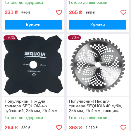
- Краща якість тільки на
1.6 мм (GB40T-255) - Краща
Готово до відправки
Готово до відправки
Nukleon.com.ua
якість тільки на
Nukleon.com.ua
231
265
₴
₴
770 ₴
883 ₴
Купити
Купити
–70%
–70%
Популярний! Ніж для
Популярний! Ніж для
тримера SEQUOIA 4-х
тримера SEQUOIA 40 зубів,
зубчастий, 255 мм, 25.4 мм
255 мм, 25.4 мм, товщина
(GB4-255) - Краща якість
1.3 мм (GB40A-255) - Краща
Готово до відправки
Готово до відправки
тільки на Nukleon.com.ua
якість тільки на
Nukleon.com.ua
264
363
₴
₴
880 ₴
1 210 ₴