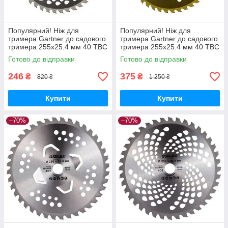
Популярний! Ніж для
Популярний! Ніж для
тримера Gartner до садового
тримера Gartner до садового
тримера 255х25.4 мм 40 ТВС
тримера 255х25.4 мм 40 ТВС
зубців (40020445) - Краща
зубців, 3 підрізні ло
Готово до відправки
Готово до відправки
якість тільки на
(40023448) - Краща якість
тільки
246
375
₴
₴
820 ₴
1 250 ₴
Купити
Купити
–70%
–70%