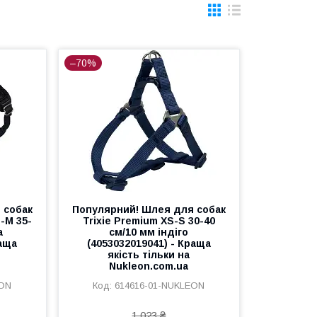
–70%
 собак
Популярний! Шлея для собак
S-M 35-
Trixie Premium XS-S 30-40
а
см/10 мм індіго
раща
(4053032019041) - Краща
якість тільки на
Nukleon.com.ua
EON
614616-01-NUKLEON
1 023 ₴