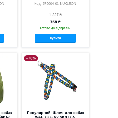
EON
679004-01-NUKLEON
1 227 ₴
368 ₴
Готово до відправки
Купити
–70%
 собак
Популярний! Шлея для собак
бак N3
WAUDOG Nylon з QR-