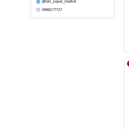
@ukr_super_market
0990177727