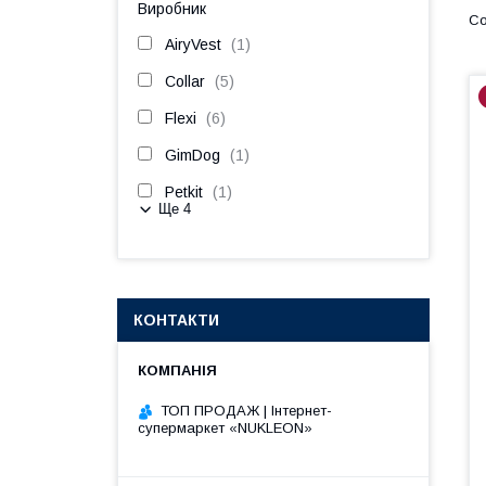
Виробник
AiryVest
1
Collar
5
Flexi
6
GimDog
1
Petkit
1
Ще 4
КОНТАКТИ
ТОП ПРОДАЖ | Інтернет-
супермаркет «NUKLEON»