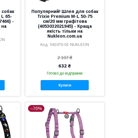
 собак
Популярний! Шлея для собак
 L 65-
Trixie Premium M-L 50-75
7466) -
см/20 мм графітова
 на
(4053032021945) - Краща
якість тільки на
Nukleon.com.ua
EON
541070-01-NUKLEON
2 107 ₴
632 ₴
Готово до відправки
Купити
–70%