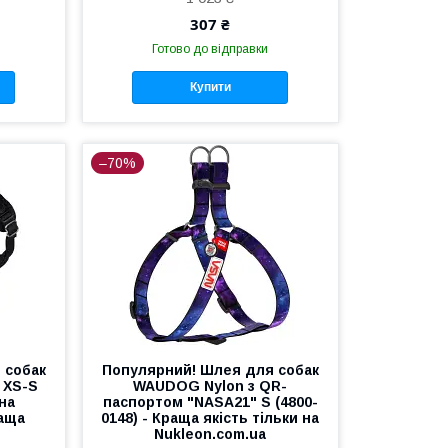
307 ₴
Готово до відправки
Купити
–70%
 собак
Популярний! Шлея для собак
а XS-S
WAUDOG Nylon з QR-
на
паспортом "NASA21" S (4800-
раща
0148) - Краща якість тільки на
Nukleon.com.ua