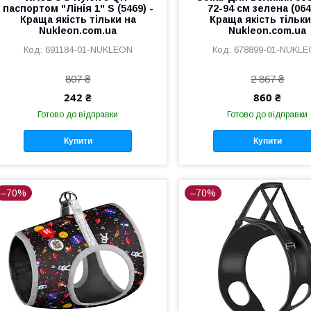
паспортом "Лінія 1" S (5469) -
72-94 см зелена (064
Краща якість тільки на
Краща якість тільки
Nukleon.com.ua
Nukleon.com.ua
691184-01-NUKLEON
678899-01-NUKL
807 ₴
2 867 ₴
242 ₴
860 ₴
Готово до відправки
Готово до відправки
Купити
Купити
–70%
–70%