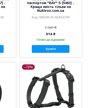
7) -
паспортом "ВАУ" S (5463) -
 на
Краща якість тільки на
Nukleon.com.ua
EON
691166-01-NUKLEON
1 047 ₴
314 ₴
Готово до відправки
Купити
–70%