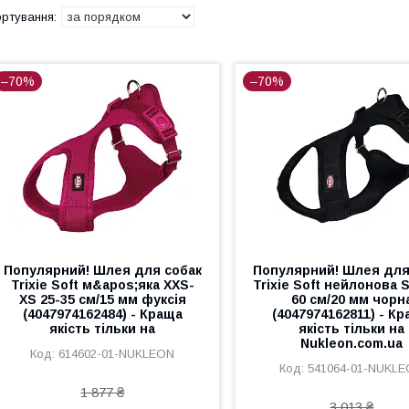
–70%
–70%
Популярний! Шлея для собак
Популярний! Шлея для
Trixie Soft м&apos;яка XXS-
Trixie Soft нейлонова 
XS 25-35 см/15 мм фуксія
60 см/20 мм чорн
(4047974162484) - Краща
(4047974162811) - К
якість тільки на
якість тільки на
Nukleon.com.ua
614602-01-NUKLEON
541064-01-NUKL
1 877 ₴
3 013 ₴