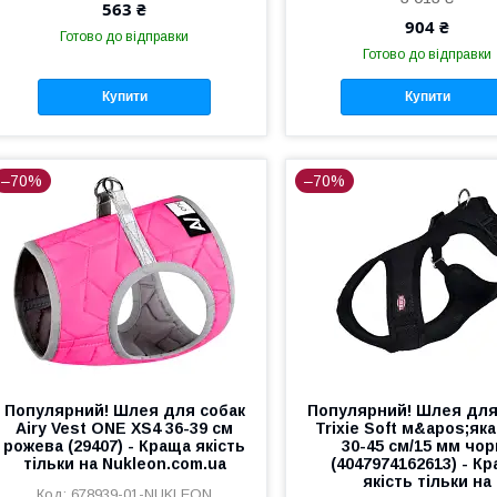
563 ₴
904 ₴
Готово до відправки
Готово до відправки
Купити
Купити
–70%
–70%
Популярний! Шлея для собак
Популярний! Шлея для
Airy Vest ONE XS4 36-39 см
Trixie Soft м&apos;як
рожева (29407) - Краща якість
30-45 см/15 мм чор
тільки на Nukleon.com.ua
(4047974162613) - К
якість тільки на
678939-01-NUKLEON