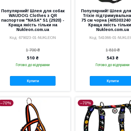
Популярний! Шлея для собак
Популярний! Шлея для
WAUDOG Clothes з QR
Trixie підтримувальна
паспортом "NASA" S1 (2920) -
75 см чорна (405303240
Краща якість тільки на
Краща якість тільки
Nukleon.com.ua
Nukleon.com.ua
679023-01-NUKLEON
541066-01-NUKL
1 700 ₴
1 810 ₴
510 ₴
543 ₴
Готово до відправки
Готово до відправки
Купити
Купити
–70%
–70%