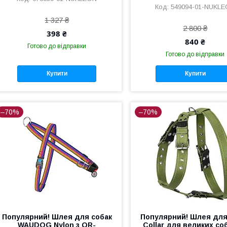
549094-01-NUKL
1 327 ₴
2 800 ₴
398 ₴
840 ₴
Готово до відправки
Готово до відправки
Купити
Купити
–70%
–70%
Популярний! Шлея для собак
Популярний! Шлея для
WAUDOG Nylon з QR-
Collar для великих со