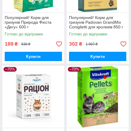
Популярний! Корм для
Популярний! Корм для
гризунів Природа Фієста
гризунів Padovan GrandMix
«Дегу» 600 г
Coniglietti для кроликів 850 г
(4823082413782) - Краща
(8001254001890) - Краща
Готово до відправки
Готово до відправки
якість тільки на
якість тільки на
Nukleon.com.ua
189
302
₴
₴
630 ₴
1 007 ₴
Купити
Купити
–70%
–70%