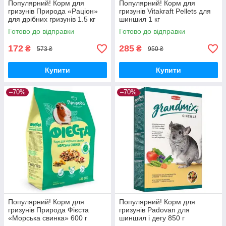
Популярний! Корм для
Популярний! Корм для
гризунів Природа «Раціон»
гризунів Vitakraft Pellets для
для дрібних гризунів 1.5 кг
шиншил 1 кг
(4820157400838) - Краща
(4008239250766) - Краща
Готово до відправки
Готово до відправки
якість тільки на
якість тільки на
Nukleon.com.ua
Nukleon.com.ua
172
285
₴
₴
573 ₴
950 ₴
Купити
Купити
–70%
–70%
Популярний! Корм для
Популярний! Корм для
гризунів Природа Фієста
гризунів Padovan для
«Морська свинка» 600 г
шиншил і дегу 850 г