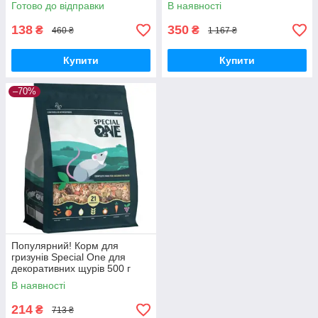
(4823082413867) - Краща
(8001254005690) - Краща
Готово до відправки
В наявності
якість тільки на
якість тільки на
Nukleon.com.ua
Nukleon.com.ua
138
350
₴
₴
460 ₴
1 167 ₴
Купити
Купити
–70%
Популярний! Корм для
гризунів Special One для
декоративних щурів 500 г
(4823082421190) - Краща
В наявності
якість тільки на
Nukleon.com.ua
214
₴
713 ₴