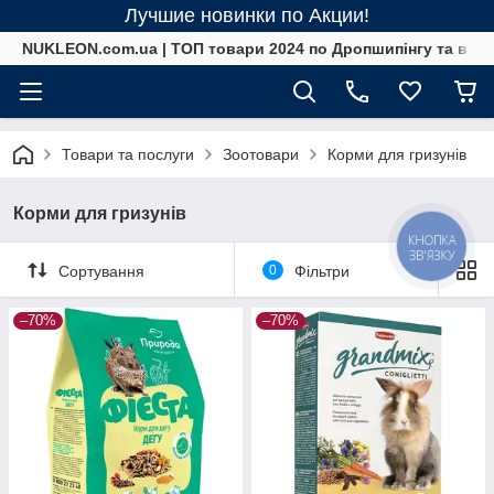
Лучшие новинки по Акции!
NUKLEON.com.ua | ТОП товари 2024 по Дропшипінгу та в ро
Товари та послуги
Зоотовари
Корми для гризунів
Корми для гризунів
КНОПКА
ЗВ'ЯЗКУ
Сортування
0
Фільтри
–70%
–70%