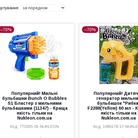
–70%
–70%
Популярний! Мильні
Популярний! Дитя
бульбашки Bunch O Bubbles
генератор мильн
S1 Бластер з мильними
бульбашок "Рибка
бульбашками (11347) - Краща
F2288(Yellow) 60 мл -
якість тільки на
якість тільки на
Nukleon.com.ua
Nukleon.com.ua
773035-01-NUKLEON
1065178-17-NUKL