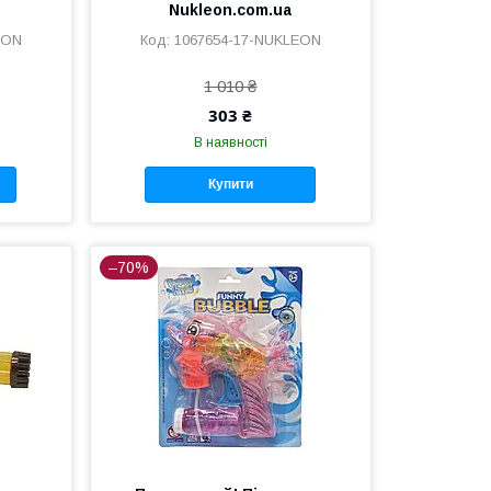
Nukleon.com.ua
EON
1067654-17-NUKLEON
1 010 ₴
303 ₴
В наявності
Купити
–70%