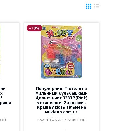
–70%
чий
Популярний! Пістолет з
их
мильними бульбашками
"
Дельфінчик 3333B(Pink)
 Краща
механічний, 2 запаски -
Краща якість тільки на
Nukleon.com.ua
EON
1067656-17-NUKLEON