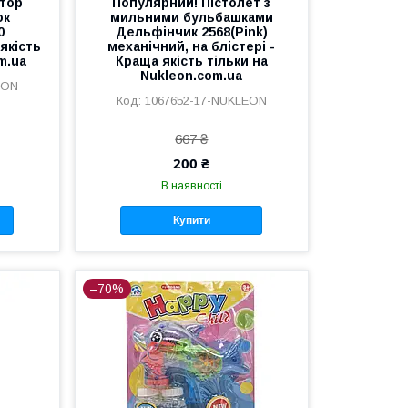
тор
Популярний! Пістолет з
ок
мильними бульбашками
0
Дельфінчик 2568(Pink)
якість
механічний, на блістері -
m.ua
Краща якість тільки на
Nukleon.com.ua
EON
1067652-17-NUKLEON
667 ₴
200 ₴
В наявності
Купити
–70%