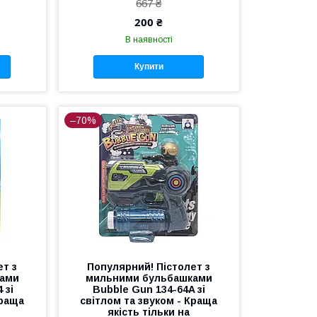
667 ₴
200 ₴
В наявності
Купити
–70%
ет з
Популярний! Пістолет з
ками
мильними бульбашками
 зі
Bubble Gun 134-64A зі
Краща
світлом та звуком - Краща
якість тільки на