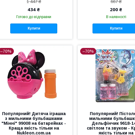
1 447 ₴
667 ₴
434 ₴
200 ₴
Готово до відправки
В наявності
Купити
Купити
–70%
–70%
Популярний! Дитяча іграшка
Популярний! Пістол
з мильними бульбашками
мильними бульбаш
"Мінні" 99008 на батарейках -
Дельфінчик 9618-14
Краща якість тільки на
світлом та звуком - 
Nukleon.com.ua
якість тільки на