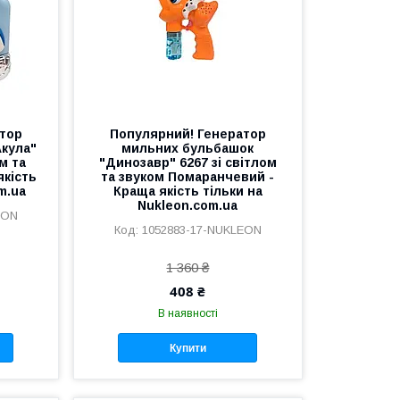
тор
Популярний! Генератор
кула"
мильних бульбашок
м та
"Динозавр" 6267 зі світлом
якість
та звуком Помаранчевий -
m.ua
Краща якість тільки на
Nukleon.com.ua
EON
1052883-17-NUKLEON
1 360 ₴
408 ₴
В наявності
Купити