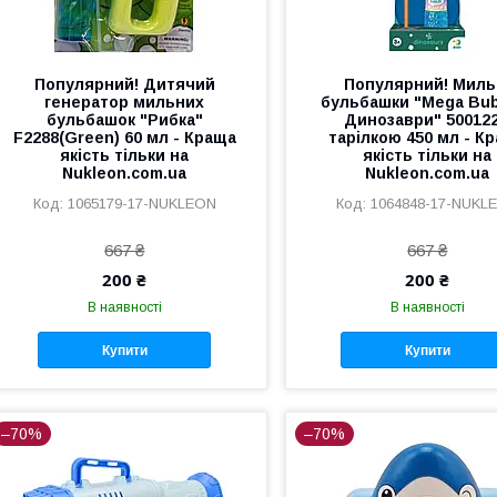
Популярний! Дитячий
Популярний! Миль
генератор мильних
бульбашки "Mega Bu
бульбашок "Рибка"
Динозаври" 500122
F2288(Green) 60 мл - Краща
тарілкою 450 мл - К
якість тільки на
якість тільки на
Nukleon.com.ua
Nukleon.com.ua
1065179-17-NUKLEON
1064848-17-NUKL
667 ₴
667 ₴
200 ₴
200 ₴
В наявності
В наявності
Купити
Купити
–70%
–70%