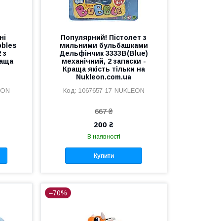
ні
Популярний! Пістолет з
bbles
мильними бульбашками
 з
Дельфінчик 3333B(Blue)
раща
механічний, 2 запаски -
Краща якість тільки на
Nukleon.com.ua
EON
1067657-17-NUKLEON
667 ₴
200 ₴
В наявності
Купити
–70%