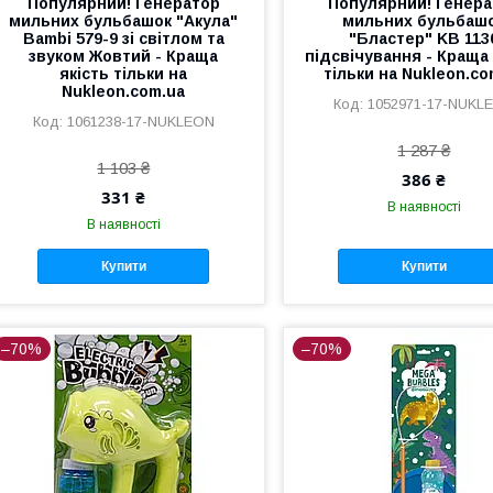
Популярний! Генератор
Популярний! Генера
мильних бульбашок "Акула"
мильних бульбаш
Bambi 579-9 зі світлом та
"Бластер" KB 113
звуком Жовтий - Краща
підсвічування - Краща 
якість тільки на
тільки на Nukleon.co
Nukleon.com.ua
1052971-17-NUKL
1061238-17-NUKLEON
1 287 ₴
1 103 ₴
386 ₴
331 ₴
В наявності
В наявності
Купити
Купити
–70%
–70%