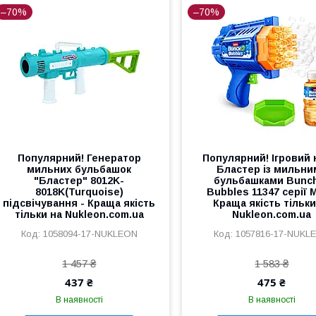
–70%
–70%
Популярний! Генератор
Популярний! Ігровий 
мильних бульбашок
Бластер із мильни
"Бластер" 8012K-
бульбашками Bunc
8018K(Turquoise)
Bubbles 11347 серії M
підсвічування - Краща якість
Краща якість тільки
тільки на Nukleon.com.ua
Nukleon.com.ua
1058094-17-NUKLEON
1057816-17-NUKL
1 457 ₴
1 583 ₴
437 ₴
475 ₴
В наявності
В наявності