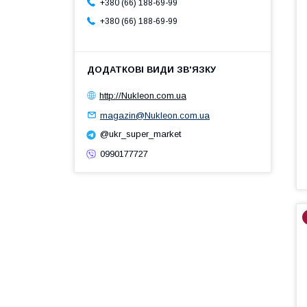
+380 (66) 188-69-99
+380 (66) 188-69-99
http://Nukleon.com.ua
magazin@Nukleon.com.ua
@ukr_super_market
0990177727