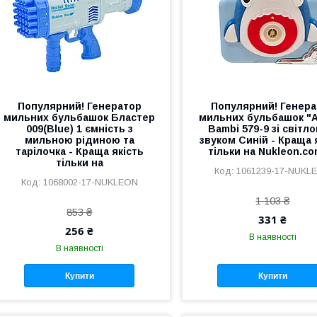
Популярний! Генератор
Популярний! Генера
мильних бульбашок Бластер
мильних бульбашок "А
009(Blue) 1 ємність з
Bambi 579-9 зі світло
мильною рідиною та
звуком Синій - Краща 
тарілочка - Краща якість
тільки на Nukleon.co
тільки на
1061239-17-NUKL
1068002-17-NUKLEON
1 103 ₴
853 ₴
331 ₴
256 ₴
В наявності
В наявності
Купити
Купити