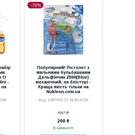
–70%
набір
Популярний! Пістолет з
ми
мильними бульбашками
h O
Дельфінчик 2568(Blue)
ini -
механічний, на блістері -
 на
Краща якість тільки на
Nukleon.com.ua
EON
1067653-17-NUKLEON
667 ₴
200 ₴
В наявності