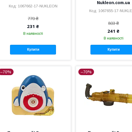
Nukleon.com.ua
1067662-17-NUKLEON
1067655-17-NUKL
770 ₴
803 ₴
231 ₴
241 ₴
В наявності
В наявності
Купити
Купити
–70%
–70%