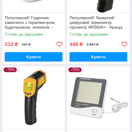
Популярний! Годинник
Популярний! Лазерний
хамелеон з термометром,
цифровий термометр
будильником, нічником. -
пірометр AR360A+ - Краща
Краща якість тільки на
якість тільки на
Готово до відправки
Готово до відправки
Nukleon.com.ua
Nukleon.com.ua
212
446
₴
₴
707 ₴
1 487 ₴
Купити
Купити
–70%
–70%