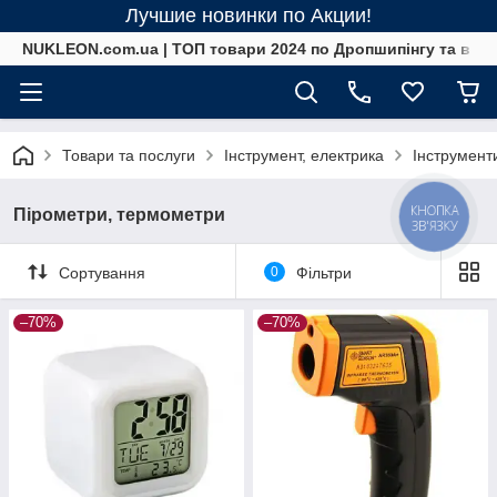
Лучшие новинки по Акции!
NUKLEON.com.ua | ТОП товари 2024 по Дропшипінгу та в ро
Товари та послуги
Інструмент, електрика
Інструмент
КНОПКА
Пірометри, термометри
ЗВ'ЯЗКУ
Сортування
0
Фільтри
–70%
–70%