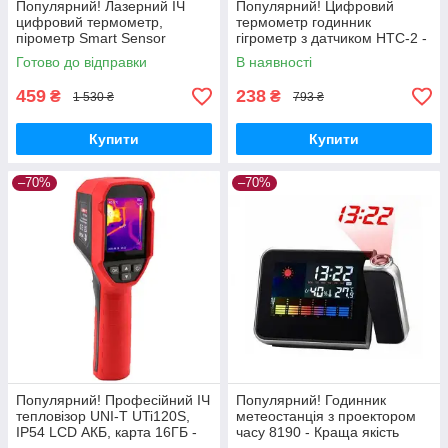
Популярний! Лазерний ІЧ
Популярний! Цифровий
цифровий термометр,
термометр годинник
пірометр Smart Sensor
гігрометр з датчиком HTC-2 -
AR360A+ - Краща якість
Краща якість тільки на
Готово до відправки
В наявності
тільки на Nukleon.com.ua
Nukleon.com.ua
459
238
₴
₴
1 530 ₴
793 ₴
Купити
Купити
–70%
–70%
Популярний! Професійний ІЧ
Популярний! Годинник
тепловізор UNI-T UTi120S,
метеостанція з проектором
IP54 LCD АКБ, карта 16ГБ -
часу 8190 - Краща якість