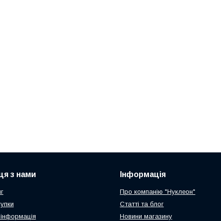
ця з нами
Інформація
г
Про компанію "Нуклеон"
купки
Статті та блог
 інформація
Новини магазину