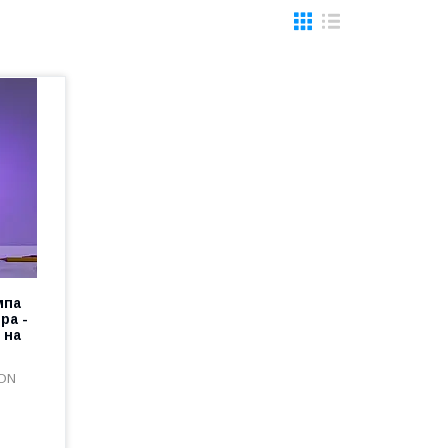
мпа
ра -
 на
EON