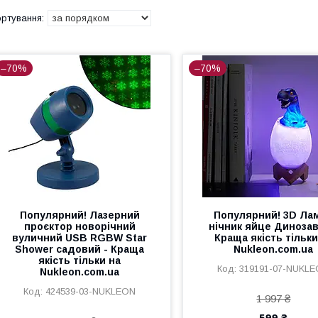
–70%
–70%
Популярний! Лазерний
Популярний! 3D Ла
проєктор новорічний
нічник яйце Динозав
вуличний USB RGBW Star
Краща якість тільки
Shower садовий - Краща
Nukleon.com.ua
якість тільки на
319191-07-NUKL
Nukleon.com.ua
424539-03-NUKLEON
1 997 ₴
599 ₴