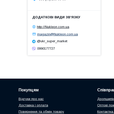
http://Nukleon.com.ua
magazin@Nukleon.com.ua
@ukr_super_market
0990177727
Покупцям
Співпра
Відгуки про нас
Дропшипін
Доставка і оплата
Оптові по
Повернення та обмін товару
Контактна