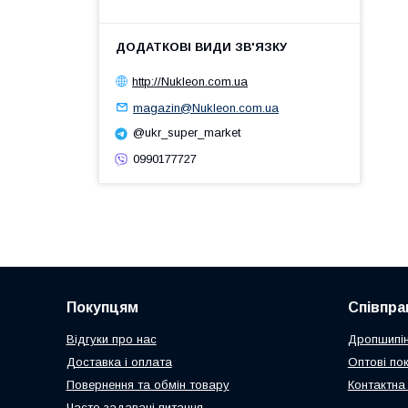
http://Nukleon.com.ua
magazin@Nukleon.com.ua
@ukr_super_market
0990177727
Покупцям
Співпра
Відгуки про нас
Дропшипін
Доставка і оплата
Оптові по
Повернення та обмін товару
Контактна
Часто задавані питання