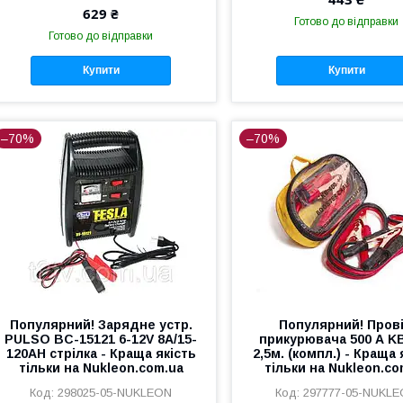
629 ₴
Готово до відправки
Готово до відправки
Купити
Купити
–70%
–70%
Популярний! Зарядне устр.
Популярний! Пров
PULSO BC-15121 6-12V 8A/15-
прикурювача 500 А K
120AH стрілка - Краща якість
2,5м. (компл.) - Краща 
тільки на Nukleon.com.ua
тільки на Nukleon.co
298025-05-NUKLEON
297777-05-NUKL