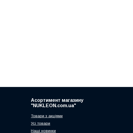
Асортимент магазину
"NUKLEON.com.ua"
Товари з акціями
Усі товари
Наші новинки