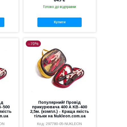
Готово до відправки
Купити
–70%
ід
Популярний! Провід
B-500
прикурювача 400 А KB-400
якість
2,5м. (компл.) - Краща якість
m.ua
тільки на Nukleon.com.ua
EON
297780-05-NUKLEON