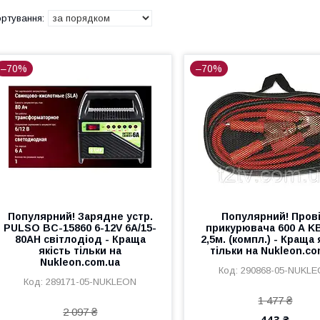
–70%
–70%
Популярний! Зарядне устр.
Популярний! Пров
PULSO BC-15860 6-12V 6A/15-
прикурювача 600 А K
80AH світлодіод - Краща
2,5м. (компл.) - Краща 
якість тільки на
тільки на Nukleon.co
Nukleon.com.ua
290868-05-NUKL
289171-05-NUKLEON
1 477 ₴
2 097 ₴
443 ₴