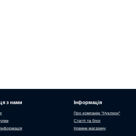
ця з нами
Інформація
г
Про компанію "Нуклеон"
купки
Статті та блог
 інформація
Новини магазину