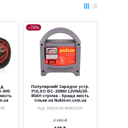
–70%
ід
Популярний! Зарядне устр.
B-600
PULSO BC-20860 12V/6A/20-
якість
80AH стрілка - Краща якість
m.ua
тільки на Nukleon.com.ua
EON
291119-05-NUKLEON
2 163 ₴
649 ₴