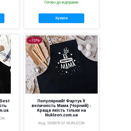
Готово до відправки
Купити
–70%
Best
Популярний! Фартук Її
ість
величність Мама (Чорний) -
m.ua
Краща якість тільки на
Nukleon.com.ua
EON
530878-07-NUKLEON