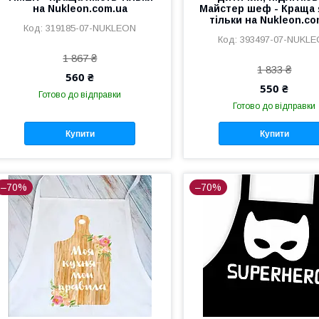
на Nukleon.com.ua
Майстер шеф - Краща 
тільки на Nukleon.co
319185-07-NUKLEON
393497-07-NUKL
1 867 ₴
1 833 ₴
560 ₴
550 ₴
Готово до відправки
Готово до відправки
Купити
Купити
–70%
–70%