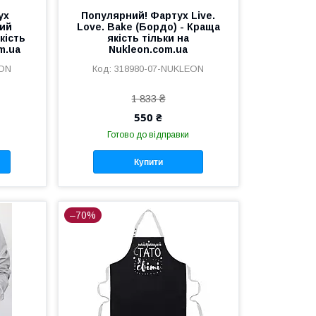
ух
Популярний! Фартух Live.
вий
Love. Bake (Бордо) - Краща
кість
якість тільки на
m.ua
Nukleon.com.ua
EON
318980-07-NUKLEON
1 833 ₴
550 ₴
Готово до відправки
Купити
–70%