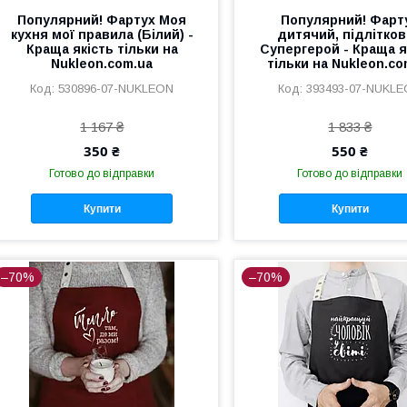
Популярний! Фартух Моя
Популярний! Фарт
кухня мої правила (Білий) -
дитячий, підлітко
Краща якість тільки на
Супергерой - Краща я
Nukleon.com.ua
тільки на Nukleon.co
530896-07-NUKLEON
393493-07-NUKL
1 167 ₴
1 833 ₴
350 ₴
550 ₴
Готово до відправки
Готово до відправки
Купити
Купити
–70%
–70%