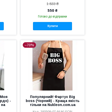
1 833 ₴
550 ₴
Готово до відправки
Купити
–70%
 Моя
Популярний! Фартух Big
рдо) -
boss (Чорний) - Краща якість
 на
тільки на Nukleon.com.ua
393509-07-NUKLEON