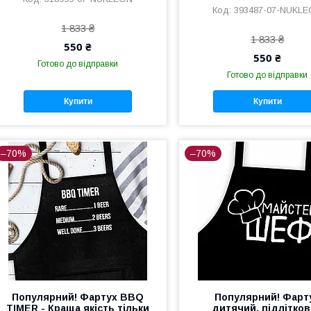
393487-07-NUKL
1 833 ₴
1 833 ₴
550 ₴
550 ₴
Готово до відправки
Готово до відправки
Купити
Купити
–70%
–70%
Популярний! Фартух BBQ
Популярний! Фарт
TIMER - Краща якість тільки
дитячий, підлітко