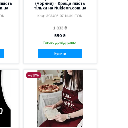
якість
(Чорний) - Краща якість
m.ua
тільки на Nukleon.com.ua
EON
393486-07-NUKLEON
1 833 ₴
550 ₴
Готово до відправки
Купити
–70%