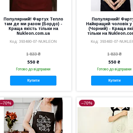
Популярний! Фартух Тепло
Популярний! Фарт
там де ми разом (Бордо) -
Найкращий чоловік у 
Краща якість тільки на
(Чорний) - Краща як
Nukleon.com.ua
тільки на Nukleon.co
393480-07-NUKLEON
393483-07-NUKL
1 833 ₴
1 833 ₴
550 ₴
550 ₴
Готово до відправки
Готово до відправки
Купити
Купити
–70%
–70%