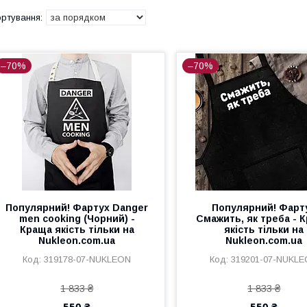
–70%
–70%
Популярний! Фартух Danger
Популярний! Фарт
men cooking (Чорний) -
Смажить, як треба - 
Краща якість тільки на
якість тільки на
Nukleon.com.ua
Nukleon.com.ua
319178-07-NUKLEON
319201-07-NUKL
1 833 ₴
1 833 ₴
550 ₴
550 ₴