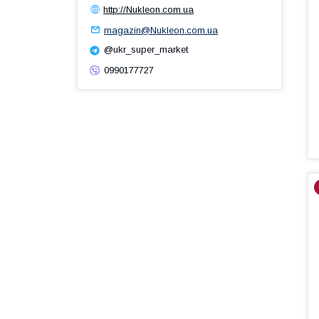
http://Nukleon.com.ua
magazin@Nukleon.com.ua
@ukr_super_market
0990177727