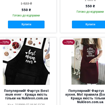
1 833 ₴
550 ₴
550 ₴
Готово до відправки
Готово до відправки
Купити
Купити
–70%
–70%
Популярний! Фартух Best
Популярний! Фартух
mum ever - Краща якість
кухня. Мої правила (Бо
тільки на Nukleon.com.ua
Краща якість тільки
Nukleon.com.ua
318999-07-NUKLEON