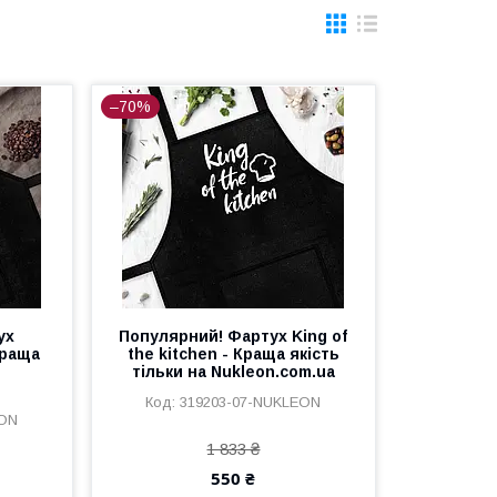
–70%
ух
Популярний! Фартух King of
Краща
the kitchen - Краща якість
тільки на Nukleon.com.ua
319203-07-NUKLEON
EON
1 833 ₴
550 ₴