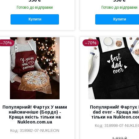
Готово до відправки
Готово до відправки
Купити
Купити
–70%
–70%
Популярний! Фартух У мами
Популярний! Фартух 
найсмачніше (Бордо) -
dad ever - Краща як
Краща якість тільки на
тільки на Nukleon.co
Nukleon.com.ua
318998-07-NUKL
318982-07-NUKLEON
1 833 ₴