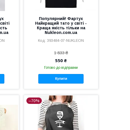
ух
Популярний! Фартух
світі
Найкращий тато у світі -
ість
Краща якість тільки на
m.ua
Nukleon.com.ua
EON
393484-07-NUKLEON
1 833 ₴
550 ₴
Готово до відправки
Купити
–70%