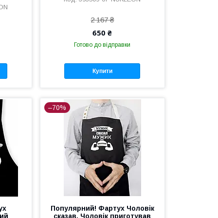
EON
2 167 ₴
650 ₴
Готово до відправки
Купити
–70%
ух
Популярний! Фартух Чоловік
вий
сказав, Чоловік приготував