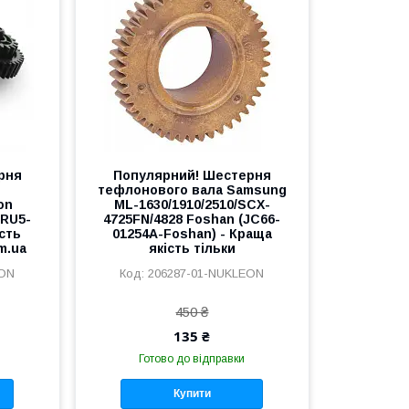
рня
Популярний! Шестерня
тефлонового вала Samsung
on
ML-1630/1910/2510/SCX-
(RU5-
4725FN/4828 Foshan (JC66-
ість
01254A-Foshan) - Краща
m.ua
якість тільки
EON
206287-01-NUKLEON
450 ₴
135 ₴
Готово до відправки
Купити