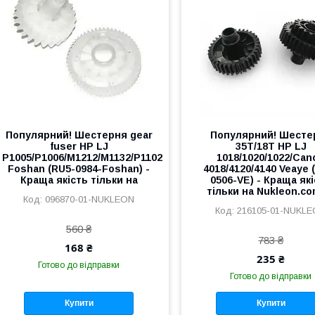
Популярний! Шестерня gear
Популярний! Шесте
fuser HP LJ
35T/18T HP LJ
P1005/P1006/M1212/M1132/P1102
1018/1020/1022/Can
Foshan (RU5-0984-Foshan) -
4018/4120/4140 Veaye 
Краща якість тільки на
0506-VE) - Краща як
тільки на Nukleon.co
096870-01-NUKLEON
216105-01-NUKL
560 ₴
783 ₴
168 ₴
235 ₴
Готово до відправки
Готово до відправки
Купити
Купити