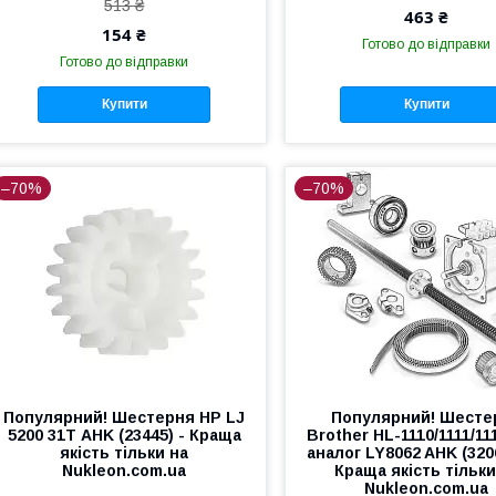
513 ₴
463 ₴
154 ₴
Готово до відправки
Готово до відправки
Купити
Купити
–70%
–70%
Популярний! Шестерня HP LJ
Популярний! Шесте
5200 31Т AHK (23445) - Краща
Brother HL-1110/1111/11
якість тільки на
аналог LY8062 AHK (320
Nukleon.com.ua
Краща якість тільки
Nukleon.com.ua