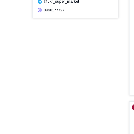
@ukr_super_market
0990177727