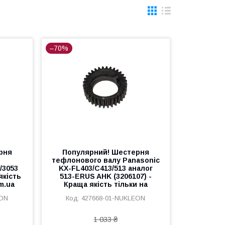
–70%
рня
Популярний! Шестерня
тефлонового валу Panasonic
/3053
KX-FL403/C413/513 аналог
якість
513-ERUS AHK (3206107) -
m.ua
Краща якість тільки на
EON
427668-01-NUKLEON
1 033 ₴