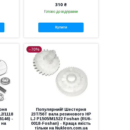
310 ₴
Готово до відправки
Купити
–70%
рня
Популярний! Шестерня
12/1118
23T/56T вала резинового HP
6146) -
LJ P1505/M1522 Foshan (RU6-
 на
0018-Foshan) - Краща якість
тільки на Nukleon.com.ua