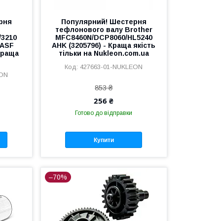
рня
Популярний! Шестерня
тефлонового валу Brother
/3210
MFC8460N/DCP8060/HL5240
BASF
AHK (3205796) - Краща якість
Краща
тільки на Nukleon.com.ua
427663-01-NUKLEON
EON
853 ₴
256 ₴
Готово до відправки
Купити
–70%