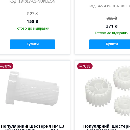
184017-01-NUKLEON
427439-01-NUKL
527 ₴
903 ₴
158 ₴
271 ₴
Готово до відправки
Готово до відправки
Купити
Купити
–70%
–70%
Популярний! Шестерня HP LJ
Популярний! Шестер