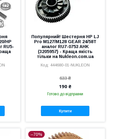
рня
Популярний! Шестерня HP LJ
20/HP
Pro M127/M128 GEAR 24/58T
ог RU5-
аналог RU7-0753 AHK
Краща
(3205957) - Краща якість
тільки на Nukleon.com.ua
EON
444680-01-NUKLEON
633 ₴
190 ₴
Готово до відправки
Купити
–70%