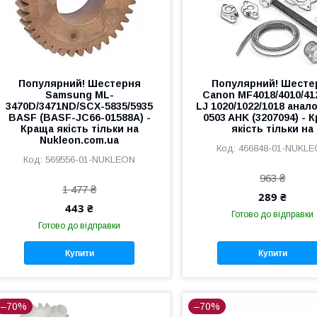
Популярний! Шестерня
Популярний! Шесте
Samsung ML-
Canon MF4018/4010/41
3470D/3471ND/SCX-5835/5935
LJ 1020/1022/1018 анал
BASF (BASF-JC66-01588A) -
0503 AHK (3207094) - 
Краща якість тільки на
якість тільки на
Nukleon.com.ua
466848-01-NUKL
569556-01-NUKLEON
963 ₴
1 477 ₴
289 ₴
443 ₴
Готово до відправки
Готово до відправки
Купити
Купити
–70%
–70%