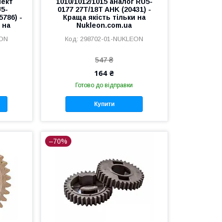
лект
1010/1012/1015 аналог RU5-
U5-
0177 27T/18T AHK (20431) -
5786) -
Краща якість тільки на
 на
Nukleon.com.ua
EON
298702-01-NUKLEON
547 ₴
164 ₴
Готово до відправки
Купити
–70%