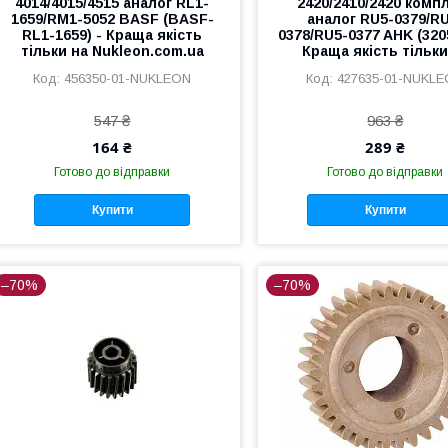
4014/4015/4515 аналог RL1-
2420/2410/2420 комп
1659/RM1-5052 BASF (BASF-
аналог RU5-0379/R
RL1-1659) - Краща якість
0378/RU5-0377 AHK (320
тільки на Nukleon.com.ua
Краща якість тільки
456350-01-NUKLEON
427635-01-NUKL
547 ₴
963 ₴
164 ₴
289 ₴
Готово до відправки
Готово до відправки
Купити
Купити
–70%
–70%