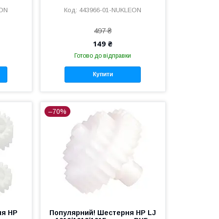
EON
443966-01-NUKLEON
497 ₴
149 ₴
Готово до відправки
Купити
–70%
ня HP
Популярний! Шестерня HP LJ