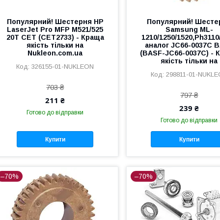
Популярний! Шестерня HP
Популярний! Шесте
LaserJet Pro MFP M521/525
Samsung ML-
20Т CET (CET2733) - Краща
1210/1250/1520,Ph3110
якість тільки на
аналог JC66-0037C 
Nukleon.com.ua
(BASF-JC66-0037C) - 
якість тільки на
326155-01-NUKLEON
298811-01-NUKL
703 ₴
797 ₴
211 ₴
239 ₴
Готово до відправки
Готово до відправки
Купити
Купити
–70%
–70%