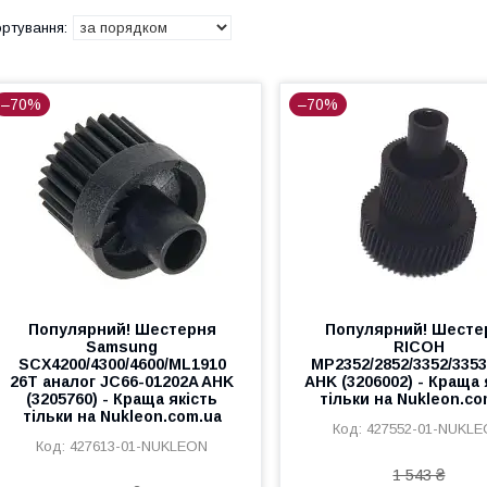
–70%
–70%
Популярний! Шестерня
Популярний! Шесте
Samsung
RICOH
SCX4200/4300/4600/ML1910
MP2352/2852/3352/3353
26T аналог JC66-01202A AHK
AHK (3206002) - Краща 
(3205760) - Краща якість
тільки на Nukleon.co
тільки на Nukleon.com.ua
427552-01-NUKL
427613-01-NUKLEON
1 543 ₴