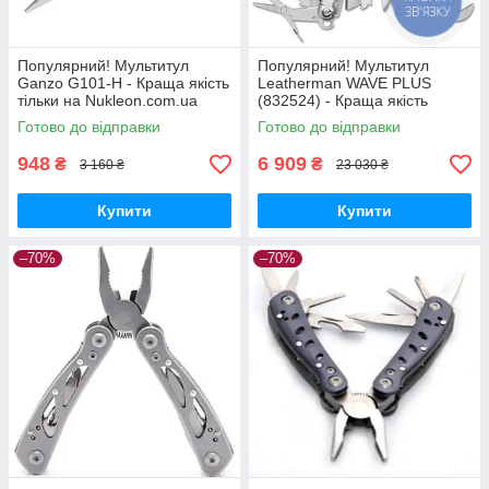
ЗВ'ЯЗКУ
Популярний! Мультитул
Популярний! Мультитул
Ganzo G101-H - Краща якість
Leatherman WAVE PLUS
тільки на Nukleon.com.ua
(832524) - Краща якість
тільки на Nukleon.com.ua
Готово до відправки
Готово до відправки
948
6 909
₴
₴
3 160 ₴
23 030 ₴
Купити
Купити
–70%
–70%