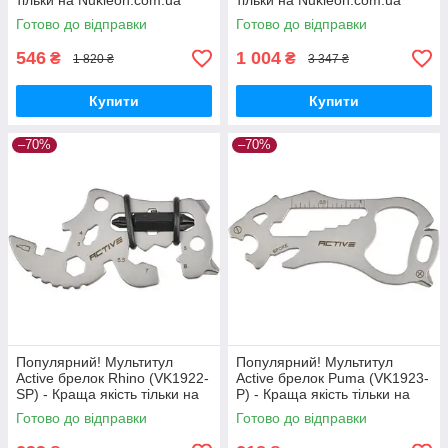
тільки на Nukleon.com.ua
тільки на Nukleon.com.ua
Готово до відправки
Готово до відправки
546
1 004
₴
₴
1 820 ₴
3 347 ₴
Купити
Купити
–70%
–70%
Популярний! Мультитул
Популярний! Мультитул
Active брелок Rhino (VK1922-
Active брелок Puma (VK1923-
SP) - Краща якість тільки на
P) - Краща якість тільки на
Nukleon.com.ua
Nukleon.com.ua
Готово до відправки
Готово до відправки