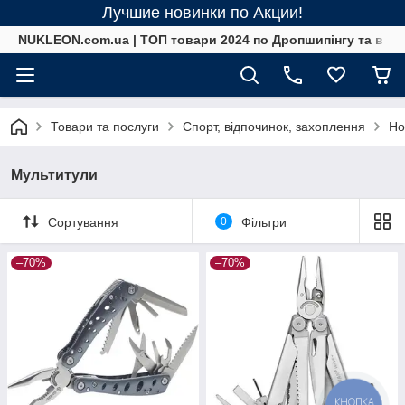
Лучшие новинки по Акции!
NUKLEON.com.ua | ТОП товари 2024 по Дропшипінгу та в ро
Товари та послуги
Спорт, відпочинок, захоплення
Но
Мультитули
Сортування
0
Фільтри
–70%
–70%
КНОПКА