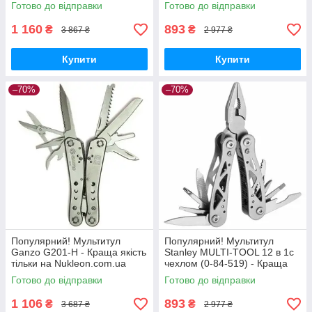
Готово до відправки
Готово до відправки
1 160
893
₴
₴
3 867 ₴
2 977 ₴
Купити
Купити
–70%
–70%
Популярний! Мультитул
Популярний! Мультитул
Ganzo G201-H - Краща якість
Stanley MULTI-TOOL 12 в 1с
тільки на Nukleon.com.ua
чехлом (0-84-519) - Краща
якість тільки на
Готово до відправки
Готово до відправки
Nukleon.com.ua
1 106
893
₴
₴
3 687 ₴
2 977 ₴