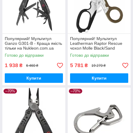
Популярний! Мультитул
Популярний! Мультитул
Ganzo G301-B - Краща якість
Leatherman Raptor Rescue
тільки на Nukleon.com.ua
чохол Molle Black/Sand
(833062) - Краща якість
Готово до відправки
Готово до відправки
тільки на Nukleon.com.ua
1 938
5 781
₴
₴
6 460 ₴
19 270 ₴
Купити
Купити
–70%
–70%