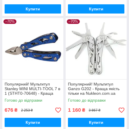
Купити
Купити
–70%
–70%
Популярний! Мультитул
Популярний! Мультитул
Stanley MINI MULTI-TOOL 7 в
Ganzo G202 - Краща якість
1 (STHT0-70648) - Краща
тільки на Nukleon.com.ua
якість тільки на
Готово до відправки
Готово до відправки
Nukleon.com.ua
676
1 160
₴
₴
2 253 ₴
3 867 ₴
Купити
Купити