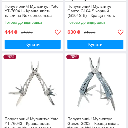
Популярний! Мультитул Yato
Популярний! Мультитул
YT-76041 - Краща якість
Ganzo G104 S чорний
тільки на Nukleon.com.ua
(G104S-B) - Краща якість
тільки на Nukleon.com.ua
Готово до відправки
Готово до відправки
444
630
₴
₴
1 480 ₴
2 100 ₴
Купити
Купити
–70%
–70%
Популярний! Мультитул Yato
Популярний! Мультитул
YT-76043 - Краща якість
Ganzo G203 - Краща якість