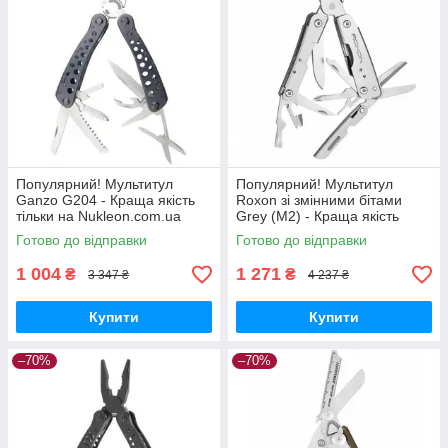
Популярний! Мультитул
Популярний! Мультитул
Ganzo G204 - Краща якість
Roxon зі змінними бітами
тільки на Nukleon.com.ua
Grey (M2) - Краща якість
тільки на Nukleon.com.ua
Готово до відправки
Готово до відправки
1 004
1 271
₴
₴
3 347 ₴
4 237 ₴
Купити
Купити
–70%
–70%