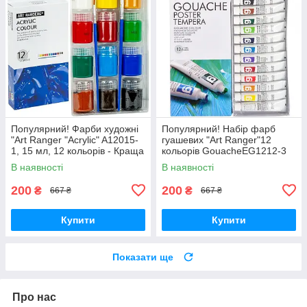
Популярний! Фарби художні
Популярний! Набір фарб
"Art Ranger "Acrylic" A12015-
гуашевих "Art Ranger"12
1, 15 мл, 12 кольорів - Краща
кольорів GouacheEG1212-3
якість тільки на
12мл - Краща якість тільки на
В наявності
В наявності
Nukleon.com.ua
Nukleon.com.ua
200
200
₴
₴
667 ₴
667 ₴
Купити
Купити
Показати ще
Про нас