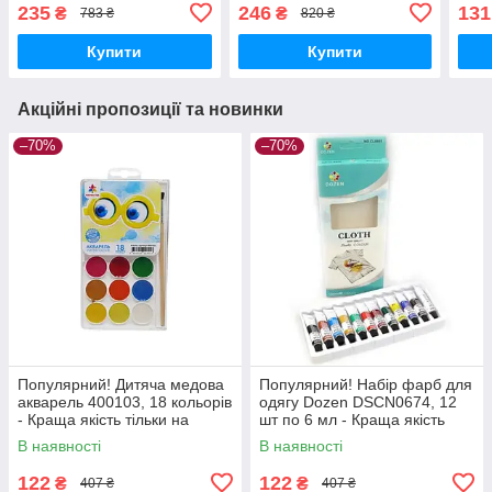
063) - Краща якість тільки
- Краща якість тільки на
062)
235
246
131
₴
₴
783 ₴
820 ₴
на Nukleon.com.ua
Nukleon.com.ua
на N
Купити
Купити
Акційні пропозиції та новинки
–70%
–70%
Популярний! Дитяча медова
Популярний! Набір фарб для
акварель 400103, 18 кольорів
одягу Dozen DSCN0674, 12
- Краща якість тільки на
шт по 6 мл - Краща якість
Nukleon.com.ua
тільки на Nukleon.com.ua
В наявності
В наявності
122
122
₴
₴
407 ₴
407 ₴