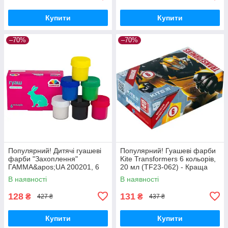
Купити
Купити
–70%
–70%
Популярний! Дитячі гуашеві
Популярний! Гуашеві фарби
фарби "Захоплення"
Kite Transformers 6 кольорів,
ГАММА&apos;UA 200201, 6
20 мл (TF23-062) - Краща
кольорів - Краща якість тільки
якість тільки на
В наявності
В наявності
на Nukleon.com.ua
Nukleon.com.ua
128
131
₴
₴
427 ₴
437 ₴
Купити
Купити