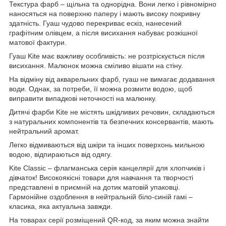
Текстура фарб – щільна та однорідна. Вони легко і рівномірно
наносяться на поверхню паперу і мають високу покривну
здатність. Гуаш чудово перекриває ескіз, нанесений
графітним олівцем, а після висихання набуває розкішної
матової фактури.
Гуаш Kite має важливу особливість: не розтріскується після
висихання. Малюнок можна сміливо вішати на стіну.
На відміну від акварельних фарб, гуаш не вимагає додавання
води. Однак, за потреби, її можна розмити водою, щоб
виправити випадкові неточності на малюнку.
Дитячі фарби Kite не містять шкідливих речовин, складаються
з натуральних компонентів та безпечних консервантів, мають
нейтральний аромат.
Легко відмиваються від шкіри та інших поверхонь мильною
водою, відпираються від одягу.
Kite Classic – флагманська серія канцелярії для хлопчиків і
дівчаток! Високоякісні товари для навчання та творчості
представлені в приємній на дотик матовій упаковці.
Гармонійне оздоблення в нейтральній біло-синій гамі –
класика, яка актуальна завжди.
На товарах серії розміщений QR-код, за яким можна знайти