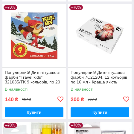
–70%
–70%
Популярний! Дитячі гуашеві
Популярний! Дитячі гуашеві
фарби "Travel kids"
фарби 7C21204, 12 кольорів
321035/TK 9 кольорів, по 20
по 16 мл - Краща якість
мл - Краща якість тільки на
тільки на Nukleon.com.ua
В наявності
В наявності
Nukleon.com.ua
140
200
₴
₴
467 ₴
667 ₴
Купити
Купити
–70%
–70%