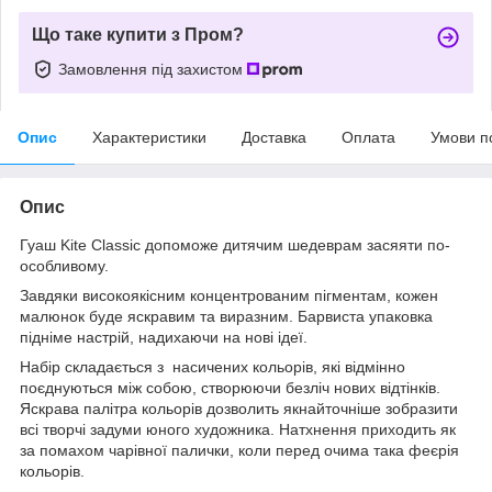
Що таке купити з Пром?
Замовлення під захистом
Опис
Характеристики
Доставка
Оплата
Умови п
Опис
Гуаш Kite Classic допоможе дитячим шедеврам засяяти по-
особливому.
Завдяки високоякісним концентрованим пігментам, кожен
малюнок буде яскравим та виразним. Барвиста упаковка
підніме настрій, надихаючи на нові ідеї.
Набір складається з насичених кольорів, які відмінно
поєднуються між собою, створюючи безліч нових відтінків.
Яскрава палітра кольорів дозволить якнайточніше зобразити
всі творчі задуми юного художника. Натхнення приходить як
за помахом чарівної палички, коли перед очима така феєрія
кольорів.