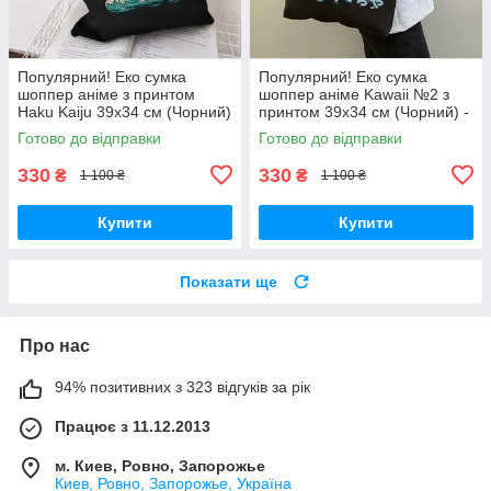
Популярний! Еко сумка
Популярний! Еко сумка
шоппер аніме з принтом
шоппер аніме Kawaii №2 з
Haku Kaiju 39х34 см (Чорний)
принтом 39х34 см (Чорний) -
- Краща якість тільки на
Краща якість тільки на
Готово до відправки
Готово до відправки
Nukleon.com.ua
Nukleon.com.ua
330
330
₴
₴
1 100 ₴
1 100 ₴
Купити
Купити
Показати ще
Про нас
94% позитивних з 323 відгуків за рік
Працює з 11.12.2013
м. Киев, Ровно, Запорожье
Киев, Ровно, Запорожье, Україна