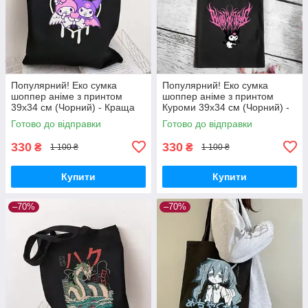
Популярний! Еко сумка
Популярний! Еко сумка
шоппер аніме з принтом
шоппер аніме з принтом
39х34 см (Чорний) - Краща
Куроми 39х34 см (Чорний) -
якість тільки на
Краща якість тільки на
Готово до відправки
Готово до відправки
Nukleon.com.ua
Nukleon.com.ua
330
330
₴
₴
1 100 ₴
1 100 ₴
Купити
Купити
–70%
–70%