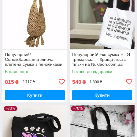
Популярний!
Популярний! Еко сумка Ні, Я
Солом&apos;яна жіноча
тримаюсь... - Краща якість
плетена сумка з пензликами
тільки на Nukleon.com.ua
- Краща якість тільки на
В наявності
Готово до відправки
Nukleon.com.ua
815
540
₴
₴
2 717 ₴
1 800 ₴
Купити
Купити
–70%
–70%