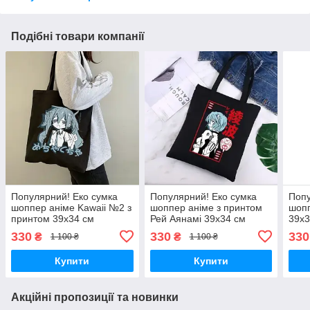
Подібні товари компанії
Популярний! Еко сумка
Популярний! Еко сумка
Попу
шоппер аніме Kawaii №2 з
шоппер аніме з принтом
шопп
принтом 39х34 см
Рей Аянамі 39х34 см
39х3
(Чорний) - Краща якість
(Чорний) - Краща якість
Кращ
330
330
330
₴
₴
1 100 ₴
1 100 ₴
тільки на Nukleon.com.ua
тільки на Nukleon.com.ua
Nukl
Купити
Купити
Акційні пропозиції та новинки