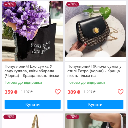
–70%
–70%
Популярний! Еко сумка У
Популярний! Жіноча сумка у
саду гуляла, квіти збирала
стилі Ретро (чорна) - Краща
(Чорна) - Краща якість тільки
якість тільки на
на Nukleon.com.ua
Nukleon.com.ua
Готово до відправки
Готово до відправки
359
389
₴
₴
1 197 ₴
1 297 ₴
Купити
Купити
–70%
–70%