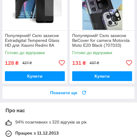
Популярний! Скло захисне
Популярний! Скло захисне
Extradigital Tempered Glass
BeCover for camera Motorola
HD для Xiaomi Redmi 8A
Moto E20 Black (707033)
(EGL4641) - Краща якість
(707033) - Краща якість
Готово до відправки
Готово до відправки
тільки на Nukleon.com.ua
тільки на Nukleon.com.ua
128
131
₴
₴
427 ₴
437 ₴
Купити
Купити
Показати ще
Про нас
94% позитивних з 320 відгуків за рік
Працює з 11.12.2013