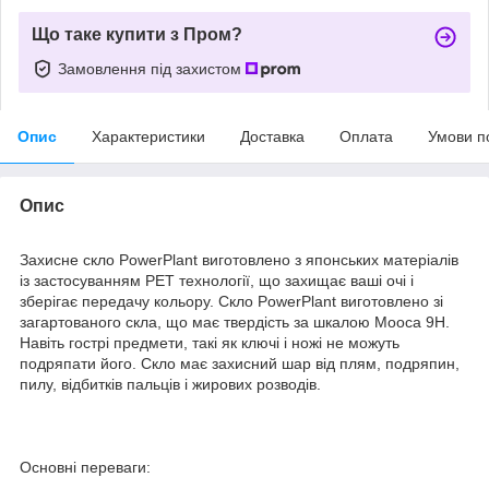
Що таке купити з Пром?
Замовлення під захистом
Опис
Характеристики
Доставка
Оплата
Умови п
Опис
Захисне скло PowerPlant виготовлено з японських матеріалів
із застосуванням PET технології, що захищає ваші очі і
зберігає передачу кольору. Скло PowerPlant виготовлено зі
загартованого скла, що має твердість за шкалою Мооса 9H.
Навіть гострі предмети, такі як ключі і ножі не можуть
подряпати його. Скло має захисний шар від плям, подряпин,
пилу, відбитків пальців і жирових розводів.
Основні переваги: