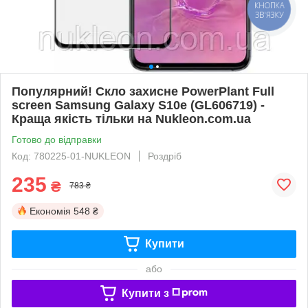
КНОПКА
ЗВ'ЯЗКУ
Популярний! Скло захисне PowerPlant Full
screen Samsung Galaxy S10e (GL606719) -
Краща якість тільки на Nukleon.com.ua
Готово до відправки
Код: 780225-01-NUKLEON
Роздріб
235
₴
783 ₴
Економія
548 ₴
Купити
або
Купити з