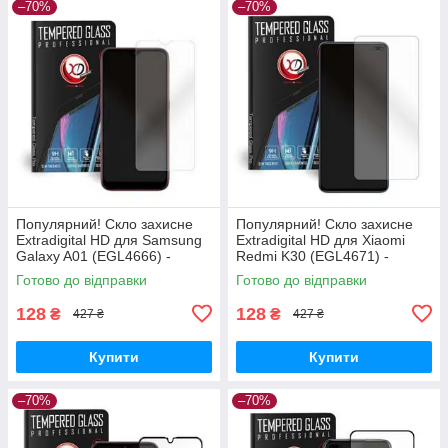
–70%
–70%
Популярний! Скло захисне
Популярний! Скло захисне
Extradigital HD для Samsung
Extradigital HD для Xiaomi
Galaxy A01 (EGL4666) -
Redmi K30 (EGL4671) -
Краща якість тільки на
Краща якість тільки на
Готово до відправки
Готово до відправки
Nukleon.com.ua
Nukleon.com.ua
128
128
₴
₴
427 ₴
427 ₴
Купити
Купити
–70%
–70%