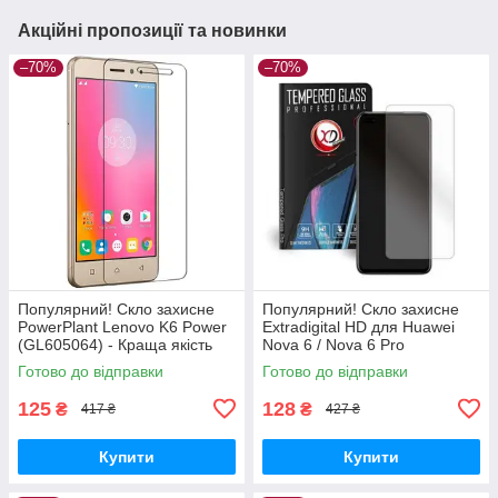
Акційні пропозиції та новинки
–70%
–70%
Популярний! Скло захисне
Популярний! Скло захисне
PowerPlant Lenovo K6 Power
Extradigital HD для Huawei
(GL605064) - Краща якість
Nova 6 / Nova 6 Pro
тільки на Nukleon.com.ua
(EGL4669) - Краща якість
Готово до відправки
Готово до відправки
тільки на Nukleon.com.ua
125
128
₴
₴
417 ₴
427 ₴
Купити
Купити