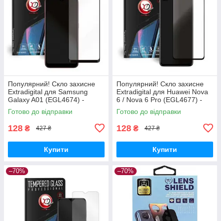
Популярний! Скло захисне
Популярний! Скло захисне
Extradigital для Samsung
Extradigital для Huawei Nova
Galaxy A01 (EGL4674) -
6 / Nova 6 Pro (EGL4677) -
Краща якість тільки на
Краща якість тільки на
Готово до відправки
Готово до відправки
Nukleon.com.ua
Nukleon.com.ua
128
128
₴
₴
427 ₴
427 ₴
Купити
Купити
–70%
–70%