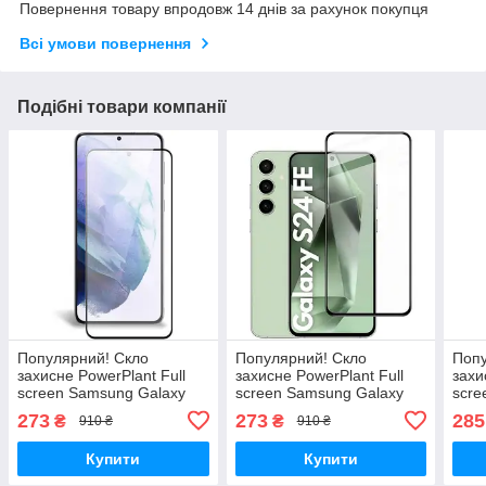
Повернення товару впродовж 14 днів за рахунок покупця
Всі умови повернення
Подібні товари компанії
Популярний! Скло
Популярний! Скло
Попу
захисне PowerPlant Full
захисне PowerPlant Full
захи
screen Samsung Galaxy
screen Samsung Galaxy
scre
S21, Black (GL609789) -
S24FE (GL604804) -
S21 
273
273
285
₴
₴
910 ₴
910 ₴
Краща якість тільки на
Краща якість тільки на
(GL6
Nukleon.com.ua
Nukleon.com.ua
тіль
Купити
Купити