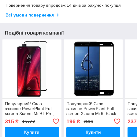
Повернення товару впродовж 14 днів за рахунок покупця
Всі умови повернення
Подібні товари компанії
Популярний! Скло
Популярний! Скло
Попу
захисне PowerPlant Full
захисне PowerPlant Full
захи
screen Xiaomi Mi 9T Pro,
screen Xiaomi Mi 6, Black
scre
Black (GL607143) - Краща
(GL605996) - Краща якість
Blac
315
196
237
₴
₴
1 050 ₴
653 ₴
якість тільки на
тільки на Nukleon.com.ua
якіс
Nukleon.com.ua
Nukl
Купити
Купити