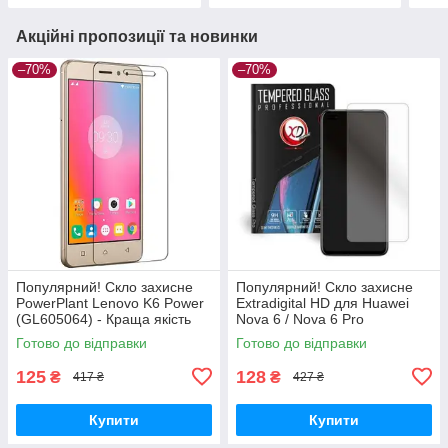
Акційні пропозиції та новинки
–70%
–70%
Популярний! Скло захисне
Популярний! Скло захисне
PowerPlant Lenovo K6 Power
Extradigital HD для Huawei
(GL605064) - Краща якість
Nova 6 / Nova 6 Pro
тільки на Nukleon.com.ua
(EGL4669) - Краща якість
Готово до відправки
Готово до відправки
тільки на Nukleon.com.ua
125
128
₴
₴
417 ₴
427 ₴
Купити
Купити