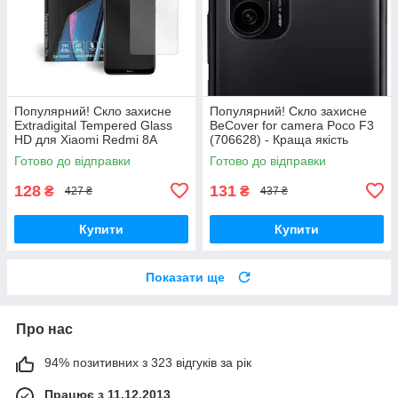
Популярний! Скло захисне
Популярний! Скло захисне
Extradigital Tempered Glass
BeCover for camera Poco F3
HD для Xiaomi Redmi 8A
(706628) - Краща якість
(EGL4641) - Краща якість
тільки на Nukleon.com.ua
Готово до відправки
Готово до відправки
тільки на Nukleon.com.ua
128
131
₴
₴
427 ₴
437 ₴
Купити
Купити
Показати ще
Про нас
94% позитивних з 323 відгуків за рік
Працює з 11.12.2013