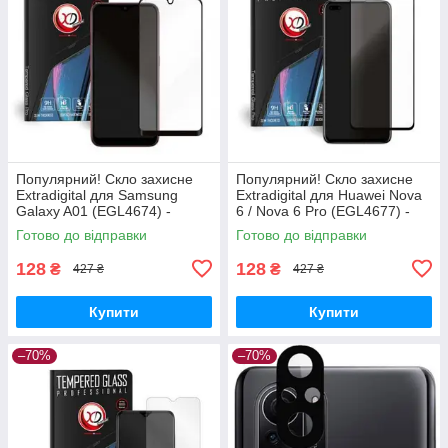
Популярний! Скло захисне
Популярний! Скло захисне
Extradigital для Samsung
Extradigital для Huawei Nova
Galaxy A01 (EGL4674) -
6 / Nova 6 Pro (EGL4677) -
Краща якість тільки на
Краща якість тільки на
Готово до відправки
Готово до відправки
Nukleon.com.ua
Nukleon.com.ua
128
128
₴
₴
427 ₴
427 ₴
Купити
Купити
–70%
–70%