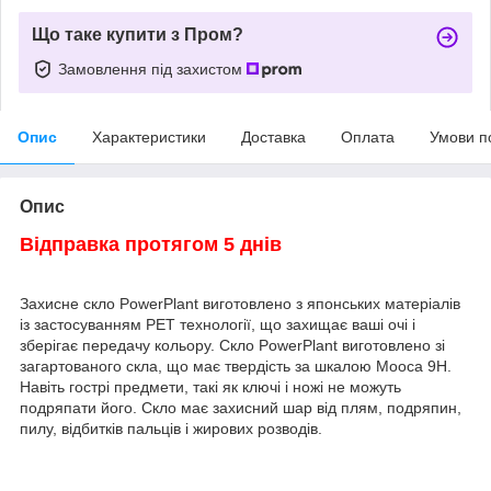
Що таке купити з Пром?
Замовлення під захистом
Опис
Характеристики
Доставка
Оплата
Умови п
Опис
Відправка протягом 5 днів
Захисне скло PowerPlant виготовлено з японських матеріалів
із застосуванням PET технології, що захищає ваші очі і
зберігає передачу кольору. Скло PowerPlant виготовлено зі
загартованого скла, що має твердість за шкалою Мооса 9H.
Навіть гострі предмети, такі як ключі і ножі не можуть
подряпати його. Скло має захисний шар від плям, подряпин,
пилу, відбитків пальців і жирових розводів.