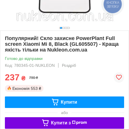
КНОПКА
ЗВ'ЯЗКУ
Популярний! Скло захисне PowerPlant Full
screen Xiaomi Mi 8, Black (GL605507) - Краща
якість тільки на Nukleon.com.ua
Готово до відправки
Код: 780345-01-NUKLEON
Роздріб
237
₴
790 ₴
Економія
553 ₴
Купити
або
Купити з