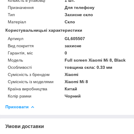
Кількість в упаковці
1 шт.
Призначення
Для телефону
Тип
Захисне скло
Матеріал
Скло
Користувальницькі характеристики
Артикул
GL605507
Вид покриття
захисне
Гарантія, міс
0
Мoдель
Full screen Xiaomi Mi 8, Black
Особливості
товщина скла: 0.33 мм
Сумісність з брендом
Xiaomi
Сумісність із моделями
Xiaomi Mi 8
Країна виробництва
Китай
Колір рамки
Чорний
Приховати
Умови доставки