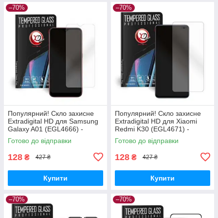
–70%
–70%
Популярний! Скло захисне
Популярний! Скло захисне
Extradigital HD для Samsung
Extradigital HD для Xiaomi
Galaxy A01 (EGL4666) -
Redmi K30 (EGL4671) -
Краща якість тільки на
Краща якість тільки на
Готово до відправки
Готово до відправки
Nukleon.com.ua
Nukleon.com.ua
128
128
₴
₴
427 ₴
427 ₴
Купити
Купити
–70%
–70%