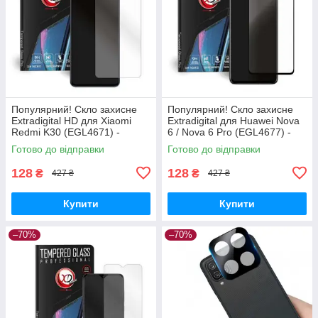
Популярний! Скло захисне
Популярний! Скло захисне
Extradigital HD для Xiaomi
Extradigital для Huawei Nova
Redmi K30 (EGL4671) -
6 / Nova 6 Pro (EGL4677) -
Краща якість тільки на
Краща якість тільки на
Готово до відправки
Готово до відправки
Nukleon.com.ua
Nukleon.com.ua
128
128
₴
₴
427 ₴
427 ₴
Купити
Купити
–70%
–70%