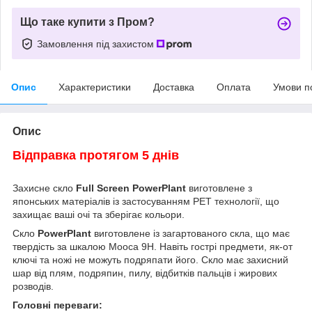
Що таке купити з Пром?
Замовлення під захистом
Опис
Характеристики
Доставка
Оплата
Умови п
Опис
Відправка протягом 5 днів
Захисне скло
Full Screen PowerPlant
виготовлене з
японських матеріалів із застосуванням PET технології, що
захищає ваші очі та зберігає кольори.
Скло
PowerPlant
виготовлене із загартованого скла, що має
твердість за шкалою Мооса 9H. Навіть гострі предмети, як-от
ключі та ножі не можуть подряпати його. Скло має захисний
шар від плям, подряпин, пилу, відбитків пальців і жирових
розводів.
Головні переваги: