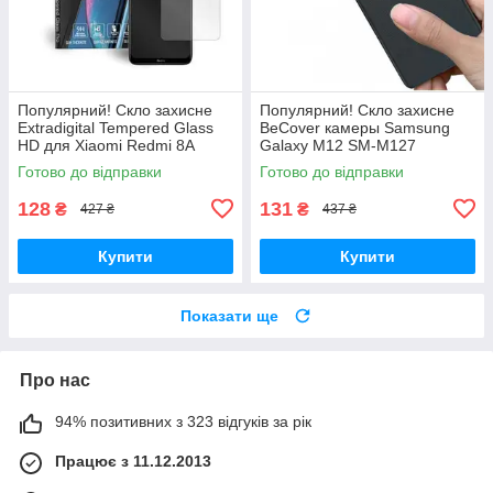
Популярний! Скло захисне
Популярний! Скло захисне
Extradigital Tempered Glass
BeCover камеры Samsung
HD для Xiaomi Redmi 8A
Galaxy M12 SM-M127
(EGL4641) - Краща якість
(706626) - Краща якість
Готово до відправки
Готово до відправки
тільки на Nukleon.com.ua
тільки на Nukleon.com.ua
128
131
₴
₴
427 ₴
437 ₴
Купити
Купити
Показати ще
Про нас
94% позитивних з 323 відгуків за рік
Працює з 11.12.2013