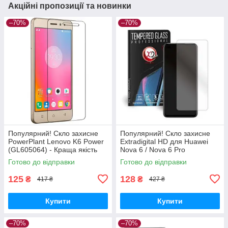
Акційні пропозиції та новинки
–70%
–70%
Популярний! Скло захисне
Популярний! Скло захисне
PowerPlant Lenovo K6 Power
Extradigital HD для Huawei
(GL605064) - Краща якість
Nova 6 / Nova 6 Pro
тільки на Nukleon.com.ua
(EGL4669) - Краща якість
Готово до відправки
Готово до відправки
тільки на Nukleon.com.ua
125
128
₴
₴
417 ₴
427 ₴
Купити
Купити
–70%
–70%