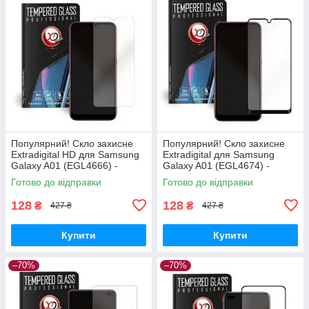
Популярний! Скло захисне
Популярний! Скло захисне
Extradigital HD для Samsung
Extradigital для Samsung
Galaxy A01 (EGL4666) -
Galaxy A01 (EGL4674) -
Краща якість тільки на
Краща якість тільки на
Готово до відправки
Готово до відправки
Nukleon.com.ua
Nukleon.com.ua
128
128
₴
₴
427 ₴
427 ₴
Купити
Купити
–70%
–70%