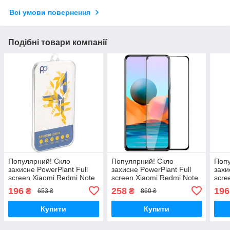
Всі умови повернення
Подібні товари компанії
Популярний! Скло
Популярний! Скло
Попу
захисне PowerPlant Full
захисне PowerPlant Full
захи
screen Xiaomi Redmi Note
screen Xiaomi Redmi Note
scre
11 Pro (GL601766) -
10 5G (GL609888) -
10 (
196
258
196
₴
₴
653 ₴
860 ₴
Краща якість тільки на
Краща якість тільки на
якіс
Nukleon.com.ua
Nukleon.com.ua
Nukl
Купити
Купити