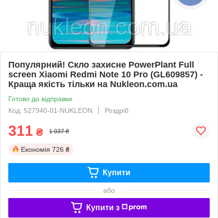
Популярний! Скло захисне PowerPlant Full
screen Xiaomi Redmi Note 10 Pro (GL609857) -
Краща якість тільки на Nukleon.com.ua
Готово до відправки
Код: 527940-01-NUKLEON
Роздріб
311
₴
1 037 ₴
Економія
726 ₴
Купити
або
Купити з