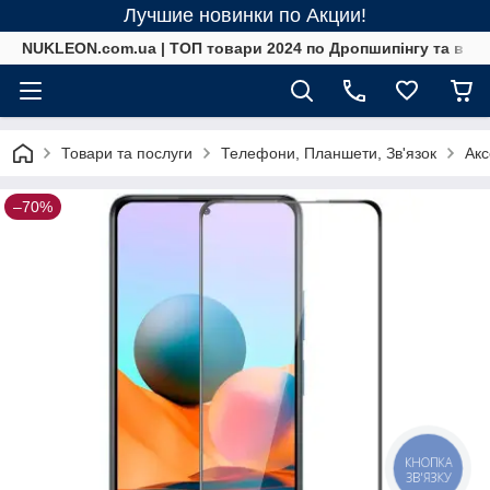
Лучшие новинки по Акции!
NUKLEON.com.ua | ТОП товари 2024 по Дропшипінгу та в ро
Товари та послуги
Телефони, Планшети, Зв'язок
Акс
–70%
КНОПКА
ЗВ'ЯЗКУ