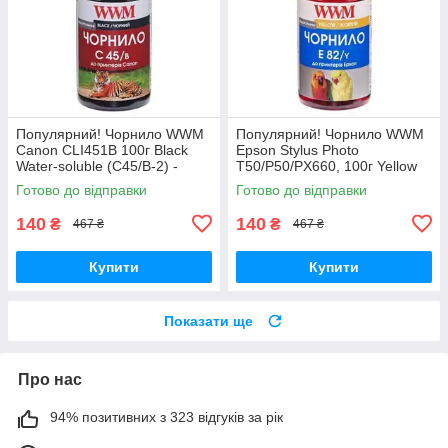
Популярний! Чорнило WWM
Популярний! Чорнило WWM
Canon CLI451B 100г Black
Epson Stylus Photo
Water-soluble (C45/B-2) -
T50/P50/PX660, 100г Yellow
Краща якість тільки на
(E82/Y-2) - Краща якість
Готово до відправки
Готово до відправки
Nukleon.com.ua
тільки на Nukleon.com.ua
140
140
₴
₴
467 ₴
467 ₴
Купити
Купити
Показати ще
Про нас
94% позитивних з 323 відгуків за рік