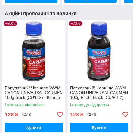
Акційні пропозиції та новинки
–70%
–70%
Популярний! Чорнило WWM
Популярний! Чорнило WWM
CANON UNIVERSAL CARMEN
CANON UNIVERSAL CARMEN
100g black (CU/B-2) - Краща
100g Photo Black (CU/PB-2) -
якість тільки на
Краща якість тільки на
Готово до відправки
Готово до відправки
Nukleon.com.ua
Nukleon.com.ua
128
128
₴
₴
427 ₴
427 ₴
Купити
Купити