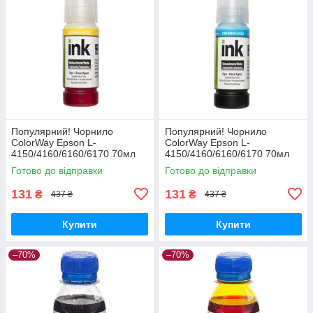
Популярний! Чорнило
Популярний! Чорнило
ColorWay Epson L-
ColorWay Epson L-
4150/4160/6160/6170 70мл
4150/4160/6160/6170 70мл
Yellow (CW-EW415Y01) -
Cyan (CW-EW415C01) -
Готово до відправки
Готово до відправки
Краща якість тільки на
Краща якість тільки на
Nukleon.com.ua
Nukleon.com.ua
131
131
₴
₴
437 ₴
437 ₴
Купити
Купити
–70%
–70%