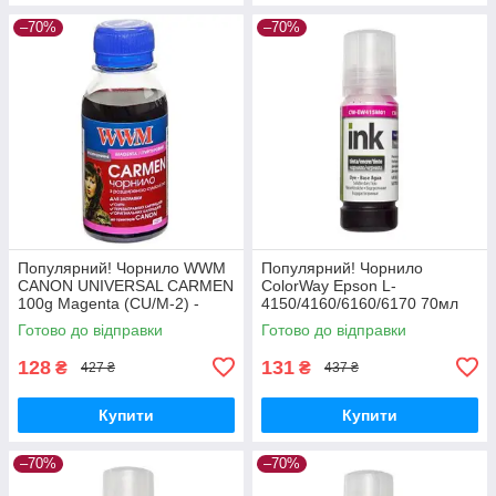
–70%
–70%
Популярний! Чорнило WWM
Популярний! Чорнило
CANON UNIVERSAL CARMEN
ColorWay Epson L-
100g Magenta (CU/M-2) -
4150/4160/6160/6170 70мл
Краща якість тільки на
Magenta (CW-EW415M01) -
Готово до відправки
Готово до відправки
Nukleon.com.ua
Краща якість тільки на
Nukleon.com.ua
128
131
₴
₴
427 ₴
437 ₴
Купити
Купити
–70%
–70%