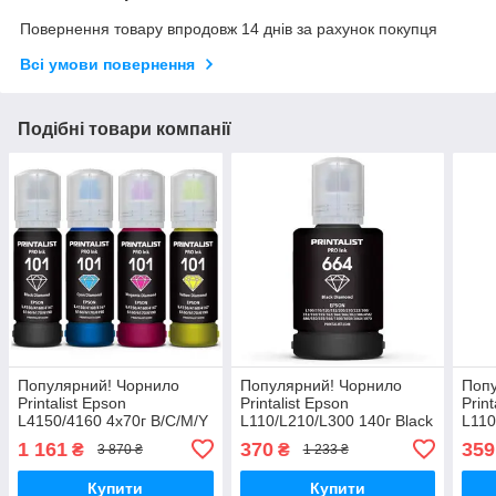
Повернення товару впродовж 14 днів за рахунок покупця
Всі умови повернення
Подібні товари компанії
Популярний! Чорнило
Популярний! Чорнило
Попу
Printalist Epson
Printalist Epson
Print
L4150/4160 4х70г B/C/M/Y
L110/L210/L300 140г Black
L110
(PL101SET) - Краща якість
(PL664B) - Краща якість
Mage
1 161
370
359
₴
₴
3 870 ₴
1 233 ₴
тільки на Nukleon.com.ua
тільки на Nukleon.com.ua
Кращ
Nukl
Купити
Купити