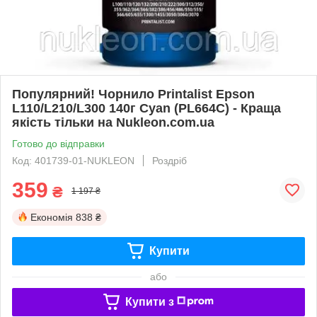
Популярний! Чорнило Printalist Epson
L110/L210/L300 140г Cyan (PL664C) - Краща
якість тільки на Nukleon.com.ua
Готово до відправки
Код: 401739-01-NUKLEON
Роздріб
359
₴
1 197 ₴
Економія
838 ₴
Купити
або
Купити з