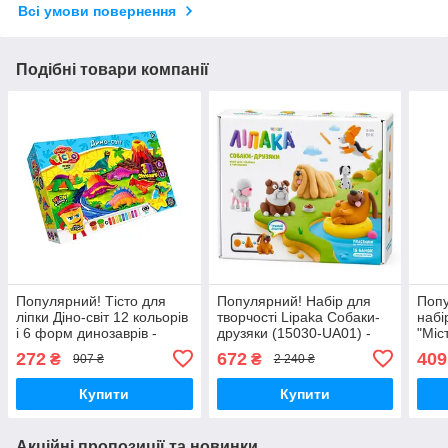
Всі умови повернення
Подібні товари компанії
Популярний! Тісто для
Популярний! Набір для
Попу
ліпки Діно-світ 12 кольорів
творчості Lipaka Собаки-
набі
і 6 форм динозаврів -
друзяки (15030-UA01) -
"Міс
Краща якість тільки на
Краща якість тільки на
4101
272
672
409
₴
₴
907 ₴
2 240 ₴
Nukleon.com.ua
Nukleon.com.ua
Кращ
Nukl
Купити
Купити
Акційні пропозиції та новинки