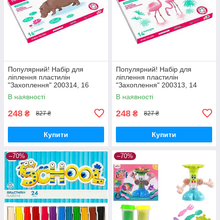
Популярний! Набір для
Популярний! Набір для
ліплення пластилін
ліплення пластилін
"Захоплення" 200314, 16
"Захоплення" 200313, 14
кольорів - Краща якість тільки
кольорів - Краща якість тільки
В наявності
В наявності
на Nukleon.com.ua
на Nukleon.com.ua
248
248
₴
₴
827 ₴
827 ₴
Купити
Купити
–70%
–70%