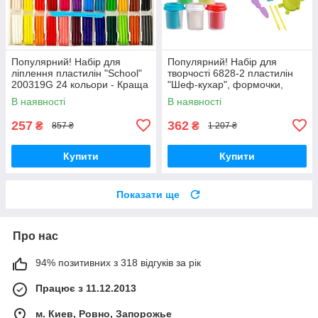
Популярний! Набір для
Популярний! Набір для
ліплення пластилін "School"
творчості 6828-2 пластилін
200319G 24 кольори - Краща
"Шеф-кухар", формочки,
якість тільки на
аксесуари - Краща якість
В наявності
В наявності
Nukleon.com.ua
тільки на Nukleon.com.ua
257
362
₴
₴
857 ₴
1 207 ₴
Купити
Купити
Показати ще
Про нас
94% позитивних з 318 відгуків за рік
Працює з 11.12.2013
м. Киев, Ровно, Запорожье