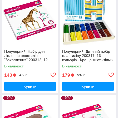
Популярний! Набір для
Популярний! Дитячий набір
ліплення пластилін
пластиліну 200317, 16
"Захоплення" 200312, 12
кольорів - Краща якість тільки
кольорів - Краща якість тільки
на Nukleon.com.ua
В наявності
В наявності
на Nukleon.com.ua
143
179
₴
₴
477 ₴
597 ₴
Купити
Купити
–70%
–70%