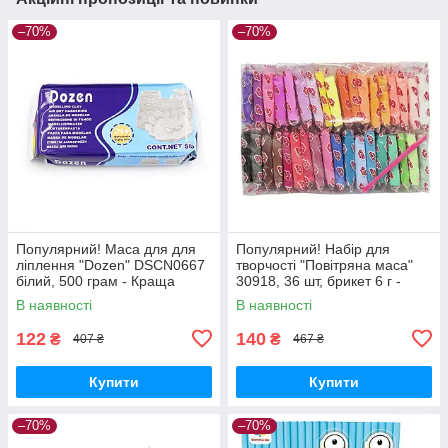
–70%
–70%
Популярний! Маса для для
Популярний! Набір для
ліплення "Dozen" DSCN0667
творчості "Повітряна маса"
білий, 500 грам - Краща
30918, 36 шт, брикет 6 г -
якість тільки на
Краща якість тільки на
В наявності
В наявності
Nukleon.com.ua
Nukleon.com.ua
122
140
₴
₴
407 ₴
467 ₴
Купити
Купити
–70%
–70%