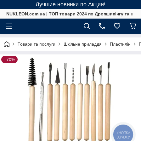
Лучшие новинки по Акции!
NUKLEON.com.ua | ТОП товари 2024 по Дропшипінгу та в ро
Товари та послуги
Шкільне приладдя
Пластилін
П
–70%
КНОПКА
ЗВ'ЯЗКУ