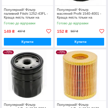
Популярний! Фільтр
Популярний! Фільтр
паливний Fitshi 1252-43FL -
масляний Profit 1540-4001 -
Краща якість тільки на
Краща якість тільки на
Nukleon.com.ua
Nukleon.com.ua
Готово до відправки
Готово до відправки
149
152
₴
₴
497 ₴
507 ₴
Купити
Купити
–70%
–70%
Популярний! Фільтр
Популярний! Фільтр