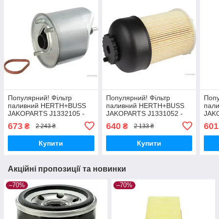
Популярний! Фільтр
Популярний! Фільтр
Попу
паливний HERTH+BUSS
паливний HERTH+BUSS
пал
JAKOPARTS J1332105 -
JAKOPARTS J1331052 -
JAK
Краща якість тільки на
Краща якість тільки на
Кращ
673
640
601
₴
₴
2 243 ₴
2 133 ₴
Nukleon.com.ua
Nukleon.com.ua
Nukl
Купити
Купити
Акційні пропозиції та новинки
–70%
–70%