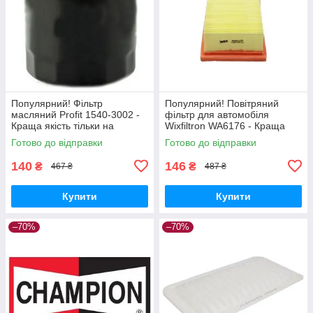
Популярний! Фільтр
Популярний! Повітряний
масляний Profit 1540-3002 -
фільтр для автомобіля
Краща якість тільки на
Wixfiltron WA6176 - Краща
Nukleon.com.ua
якість тільки на
Готово до відправки
Готово до відправки
Nukleon.com.ua
140
146
₴
₴
467 ₴
487 ₴
Купити
Купити
–70%
–70%