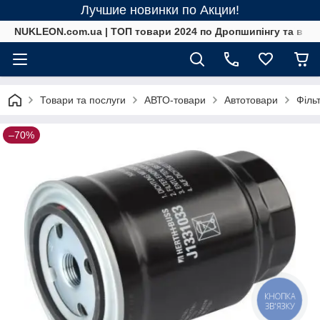
Лучшие новинки по Акции!
NUKLEON.com.ua | ТОП товари 2024 по Дропшипінгу та в ро
Товари та послуги
АВТО-товари
Автотовари
Філь
–70%
КНОПКА
ЗВ'ЯЗКУ