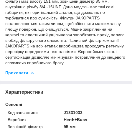
фільтр і має висоту 151 мм, зовнішній діаметр 95 мм,
внутрішню різьбу 3/4 -16UNF. Дана модель має такі самі
габарити, як і оригінальний аналог, що дозволяє не
турбуватися про сумісність. Фільтри JAKOPARTS
встановлюються таким чином, щоб збільшити максимальну
площу поверхні, що очищується. Міцне закріплення на
каркасі та еластичний ущільнювач запобігають прохід палива
в обхід фільтруючого елемента. Паливний фільтр компанії
JAKOPARTS на всіх етапах виробництва проходять ретельну
перевірку передовими технологіями. Європейська якість і
сертифікація дозволяє мінімізувати потрапляння до кінцевого
споживача виробничого браку.
Приховати
Характеристики
Основні
Код запчастини
J1331033
Виробник
Herth+Buss
Зовнішній діаметр
95 мм