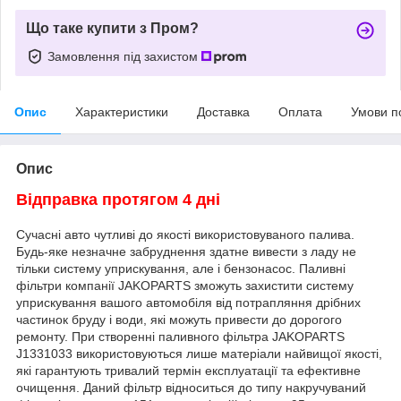
Що таке купити з Пром?
Замовлення під захистом
Опис
Характеристики
Доставка
Оплата
Умови п
Опис
Відправка протягом 4 дні
Сучасні авто чутливі до якості використовуваного палива.
Будь-яке незначне забруднення здатне вивести з ладу не
тільки систему уприскування, але і бензонасос. Паливні
фільтри компанії JAKOPARTS зможуть захистити систему
уприскування вашого автомобіля від потрапляння дрібних
частинок бруду і води, які можуть привести до дорогого
ремонту. При створенні паливного фільтра JAKOPARTS
J1331033 використовуються лише матеріали найвищої якості,
які гарантують тривалий термін експлуатації та ефективне
очищення. Даний фільтр відноситься до типу накручуваний