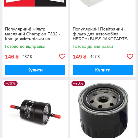
Популярний! Фільтр
Популярний! Повітряний
масляний Champion F302 -
фільтр для автомобіля
Краща якість тільки на
HERTH+BUSS JAKOPARTS
Nukleon.com.ua
J1322083 - Краща якість
Готово до відправки
Готово до відправки
тільки на Nukleon.com.ua
146
149
₴
₴
487 ₴
497 ₴
Купити
Купити
–70%
–70%