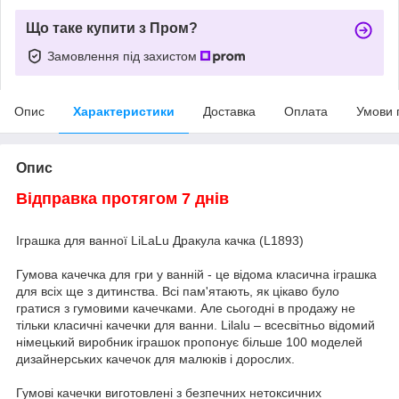
Що таке купити з Пром?
Замовлення під захистом
Опис
Характеристики
Доставка
Оплата
Умови 
Опис
Відправка протягом 7 днів
Іграшка для ванної LiLaLu Дракула качка (L1893)
Гумова качечка для гри у ванній - це відома класична іграшка
для всіх ще з дитинства. Всі пам'ятають, як цікаво було
гратися з гумовими качечками. Але сьогодні в продажу не
тільки класичні качечки для ванни. Lilalu – всесвітньо відомий
німецький виробник іграшок пропонує більше 100 моделей
дизайнерських качечок для малюків і дорослих.
Гумові качечки виготовлені з безпечних нетоксичних