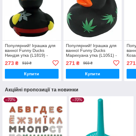
Популярний! Іграшка для
Популярний! Іграшка для
Попу
ванної Funny Ducks
ванної Funny Ducks
ванн
Ниндзя утка (L1819) -
Марихуана утка (L1051) -
Коза
Краща якість тільки на
Краща якість тільки на
якіс
273
271
271
₴
₴
910 ₴
903 ₴
Nukleon.com.ua
Nukleon.com.ua
Nukl
Купити
Купити
Акційні пропозиції та новинки
–70%
–70%