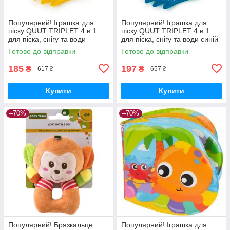
Популярний! Іграшка для
Популярний! Іграшка для
піску QUUT TRIPLET 4 в 1
піску QUUT TRIPLET 4 в 1
для піска, снігу та води
для піска, снігу та води синій
жовтий (170037) - Краща
(170624) - Краща якість
Готово до відправки
Готово до відправки
якість тільки на
тільки на Nukleon.com.ua
Nukleon.com.ua
185
197
₴
₴
617 ₴
657 ₴
Купити
Купити
–70%
–70%
Популярний! Брязкальце
Популярний! Іграшка для