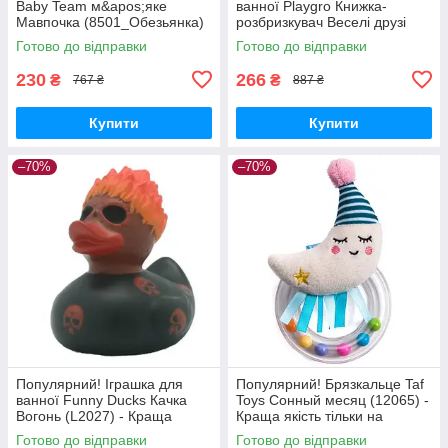
Baby Team м&apos;яке
ванної Playgro Книжка-
Мавпочка (8501_Обезьянка)
розбризкувач Веселі друзі
- Краща якість тільки на
(69720) - Краща якість тільки
Готово до відправки
Готово до відправки
Nukleon.com.ua
на Nukleon.com.ua
230
266
₴
₴
767 ₴
887 ₴
Купити
Купити
–70%
–70%
Популярний! Іграшка для
Популярний! Брязкальце Taf
ванної Funny Ducks Качка
Toys Сонный месяц (12065) -
Вогонь (L2027) - Краща
Краща якість тільки на
якість тільки на
Nukleon.com.ua
Готово до відправки
Готово до відправки
Nukleon.com.ua