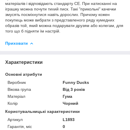
матеріалів і відповідають стандарту СЕ. При натисканні на
іграшку можна почути тихий писк. Такі "прикольні" качечки
змусять посміхнутися навіть дорослих. Причому кожен
покупець може вибрати з представленого ряду кумедних
образів той, який можна подарувати друзям або колегам, для
того що б підняти їм настрій.
Приховати
Характеристики
Основні атрибути
Виробник
Funny Ducks
Вікова група
Від 3 років
Матеріал
Гума
Колір
Чорний
Користувальницькі характеристики
Артикул
L1893
Гарантія, міс
0