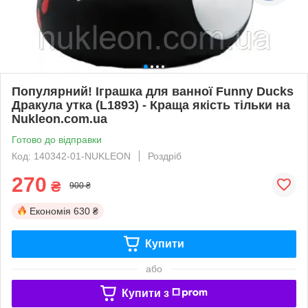
Популярний! Іграшка для ванної Funny Ducks
Дракула утка (L1893) - Краща якість тільки на
Nukleon.com.ua
Готово до відправки
Код: 140342-01-NUKLEON
Роздріб
270
₴
900 ₴
Економія
630 ₴
Купити
або
Купити з