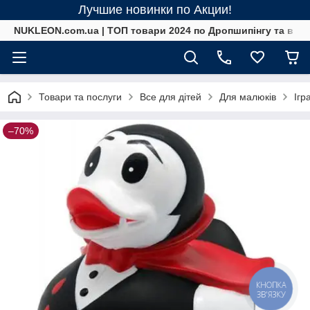
Лучшие новинки по Акции!
NUKLEON.com.ua | ТОП товари 2024 по Дропшипінгу та в ро
Товари та послуги
Все для дітей
Для малюків
Ігр
–70%