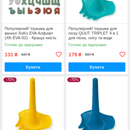
Популярний! Іграшка для
Популярний! Іграшка для
ванної XoKo EVA Алфавіт
піску QUUT TRIPLET 4 в 1
(XK-EVA-02) - Краща якість
для піска, снігу та води
тільки на Nukleon.com.ua
зелений (170006) - Краща
Готово до відправки
Готово до відправки
якість тільки на
Nukleon.com.ua
131
179
₴
₴
437 ₴
597 ₴
Купити
Купити
–70%
–70%