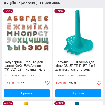
Акційні пропозиції та новинки
–70%
–70%
Популярний! Іграшка для
Популярний! Іграшка для
ванної XoKo EVA Алфавіт
піску QUUT TRIPLET 4 в 1
(XK-EVA-02) - Краща якість
для піска, снігу та води
тільки на Nukleon.com.ua
зелений (170006) - Краща
Готово до відправки
Готово до відправки
якість тільки на
Nukleon.com.ua
131
179
₴
₴
437 ₴
597 ₴
Купити
Купити
–70%
–70%