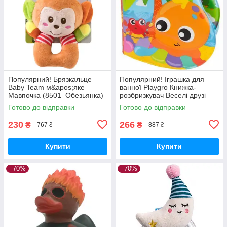
Популярний! Брязкальце
Популярний! Іграшка для
Baby Team м&apos;яке
ванної Playgro Книжка-
Мавпочка (8501_Обезьянка)
розбризкувач Веселі друзі
- Краща якість тільки на
(69720) - Краща якість тільки
Готово до відправки
Готово до відправки
Nukleon.com.ua
на Nukleon.com.ua
230
266
₴
₴
767 ₴
887 ₴
Купити
Купити
–70%
–70%