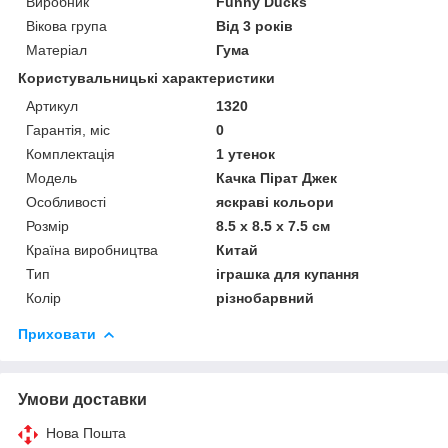
Виробник
Funny Ducks
Вікова група
Від 3 років
Матеріал
Гума
Користувальницькі характеристики
Артикул
1320
Гарантія, міс
0
Комплектація
1 утенок
Мoдель
Качка Пірат Джек
Особливості
яскраві кольори
Розмір
8.5 x 8.5 x 7.5 см
Країна виробництва
Китай
Тип
іграшка для купання
Колір
різнобарвний
Приховати
Умови доставки
Нова Пошта