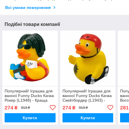
Всі умови повернення
Подібні товари компанії
Популярний! Іграшка для
Популярний! Іграшка для
Попу
ванної Funny Ducks Качка
ванної Funny Ducks Качка
ванн
Рокер (L1948) - Краща
Скейтбордер (L1943) -
Вого
якість тільки на
Краща якість тільки на
якіс
274
274
281
₴
₴
913 ₴
913 ₴
Nukleon.com.ua
Nukleon.com.ua
Nukl
Купити
Купити