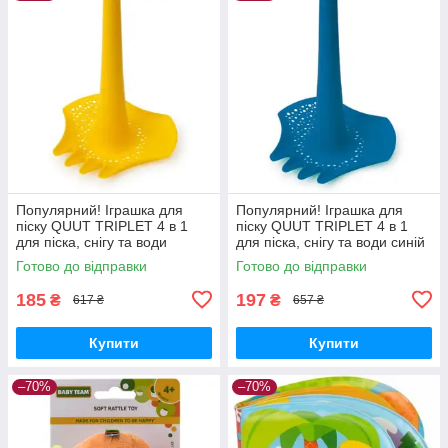
Популярний! Іграшка для
Популярний! Іграшка для
піску QUUT TRIPLET 4 в 1
піску QUUT TRIPLET 4 в 1
для піска, снігу та води
для піска, снігу та води синій
жовтий (170037) - Краща
(170624) - Краща якість
Готово до відправки
Готово до відправки
якість тільки на
тільки на Nukleon.com.ua
Nukleon.com.ua
185
197
₴
₴
617 ₴
657 ₴
Купити
Купити
–70%
–70%