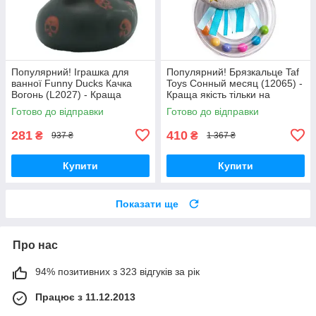
Популярний! Іграшка для
Популярний! Брязкальце Taf
ванної Funny Ducks Качка
Toys Сонный месяц (12065) -
Вогонь (L2027) - Краща
Краща якість тільки на
якість тільки на
Nukleon.com.ua
Готово до відправки
Готово до відправки
Nukleon.com.ua
281
410
₴
₴
937 ₴
1 367 ₴
Купити
Купити
Показати ще
Про нас
94% позитивних з 323 відгуків за рік
Працює з 11.12.2013