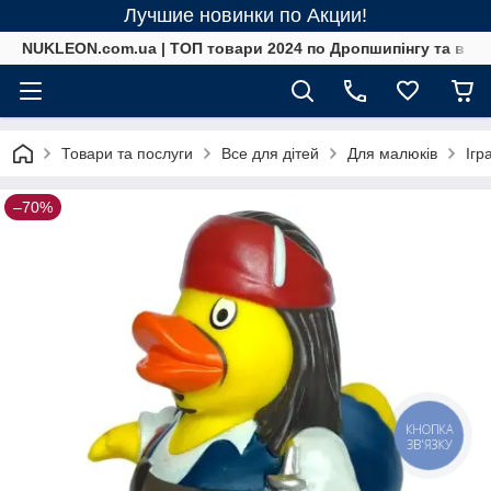
Лучшие новинки по Акции!
NUKLEON.com.ua | ТОП товари 2024 по Дропшипінгу та в ро
Товари та послуги
Все для дітей
Для малюків
Ігр
–70%
КНОПКА
ЗВ'ЯЗКУ