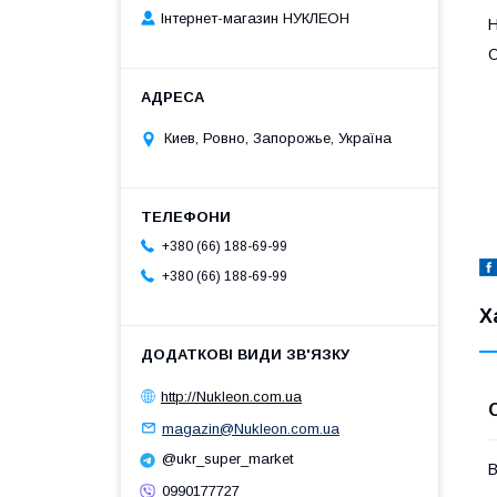
Інтернет-магазин НУКЛЕОН
Н
О
Киев, Ровно, Запорожье, Україна
+380 (66) 188-69-99
+380 (66) 188-69-99
Х
http://Nukleon.com.ua
magazin@Nukleon.com.ua
@ukr_super_market
В
0990177727