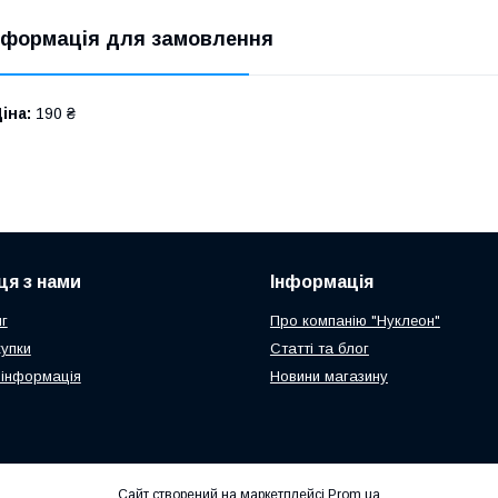
нформація для замовлення
іна:
190 ₴
ця з нами
Інформація
г
Про компанію "Нуклеон"
купки
Статті та блог
 інформація
Новини магазину
Сайт створений на маркетплейсі
Prom.ua