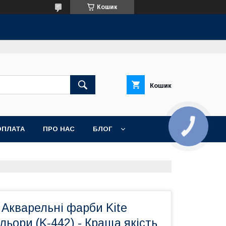
Кошик
Кошик
ОПЛАТА
ПРО НАС
БЛОГ
Акварельні фарби Kite
ольори (K-442) - Краща якість