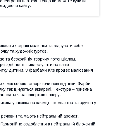
 електронні платежі. Тепер ви можете купити
окидаючи сайту.
орювати яскраві малюнки та відчувати себе
чку та художніх гуртків.
ю та безкрайнім творчим потенціалом.
і здібності, виплескувати на папір
озвитку дитини. З фарбами Kite процес малювання
ться між собою, створюючи нові відтінки. Фарби
ку так цінуються акварелі. Текстура – приємна
наносяться на поверхню паперу.
кова упаковка на клямці – компактна та зручна у
х речовин та мають нейтральний аромат.
к! Гармонійне оздоблення в нейтральній біло-синій