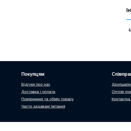
І
Ц
Покупцям
Співпра
Відгуки про нас
Дропшипін
Доставка і оплата
Оптові по
Повернення та обмін товару
Контактна
Часто задавані питання