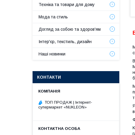
Техніка та товари для дому
Мода та стиль
Догляд за собою та здоров'ям
Інтер'єр, текстиль, дизайн
М
с
Наші новинки
В
М
н
КОНТАКТИ
б
М
п
т
ТОП ПРОДАЖ | Інтернет-
Я
супермаркет «NUKLEON»
в
Ф
K
г