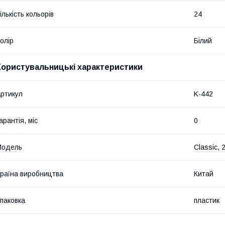
ількість кольорів
24
олір
Білий
Користувальницькі характеристики
ртикул
K-442
арантія, міс
0
Мoдель
Classic, 
раїна виробництва
Китай
паковка
пластик