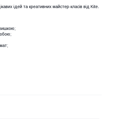
кавих ідей та креативних майстер-класів від Kite.
кришкою;
собою;
мат;