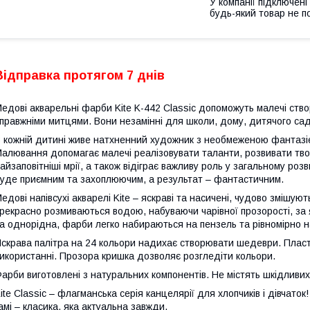
У компанії підключені
будь-який товар не п
Відправка протягом 7 днів
едові акварельні фарби Kite K-442 Classic допоможуть малечі ств
правжніми митцями. Вони незамінні для школи, дому, дитячого садо
 кожній дитині живе натхненний художник з необмеженою фантазіє
алювання допомагає малечі реалізовувати таланти, розвивати творч
айзаповітніші мрії, а також відіграє важливу роль у загальному р
уде приємним та захоплюючим, а результат – фантастичним.
едові напівсухі акварелі Kite – яскраві та насичені, чудово змішую
рекрасно розмиваються водою, набуваючи чарівної прозорості, за я
а однорідна, фарби легко набираються на пензель та рівномірно 
скрава палітра на 24 кольори надихає створювати шедеври. Пласти
икористанні. Прозора кришка дозволяє розгледіти кольори.
арби виготовлені з натуральних компонентів. Не містять шкідливи
ite Classic – флагманська серія канцелярії для хлопчиків і дівчато
амі – класика, яка актуальна завжди.