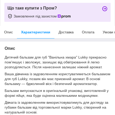
Що таке купити з Пром?
Замовлення під захистом
Опис
Характеристики
Доставка
Оплата
Умови 
Опис
Дитячий бальзам для губ "Ванільна хмара" Lukky прекрасно
пом'якшує і зволожує, захищає від обвітрювання й легко
розподіляється. Після нанесення залишає ніжний аромат.
Ваша дівчинка із задоволенням користуватиметься бальзамом
для губ Lukky, позаяк він має приємний аромат. В основі
бальзаму — бджолиний віск і безпечний ароматизатор.
Бальзам випускається в оригінальній упаковці, виготовленій у
формі яйця, яка буде оцінена маленькими модницями.
Дівчата із задоволенням використовуватимуть для догляду за
губами бальзам від торговельної марки Lukky, створений на
натуральній основі.