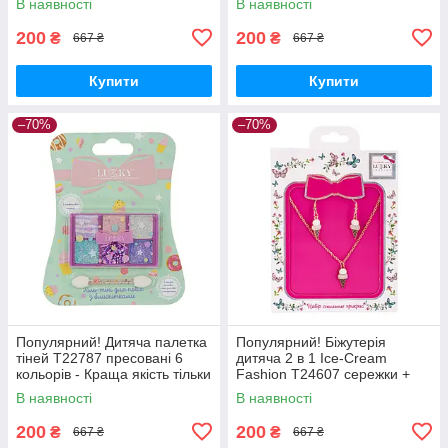
В наявності
В наявності
Nukleon.com.ua
Nukleon.com.ua
200
200
₴
₴
667 ₴
667 ₴
Купити
Купити
–70%
–70%
Популярний! Дитяча палетка
Популярний! Біжутерія
тіней T22787 пресовані 6
дитяча 2 в 1 Ice-Cream
кольорів - Краща якість тільки
Fashion T24607 сережки +
на Nukleon.com.ua
підвіска - Краща якість тільки
В наявності
В наявності
на Nukleon.com.ua
200
200
₴
₴
667 ₴
667 ₴