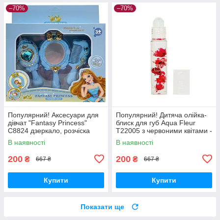
–70%
–70%
Популярний! Аксесуари для
Популярний! Дитяча олійка-
дівчат "Fantasy Princess"
блиск для губ Aqua Fleur
C8824 дзеркало, розчіска
T22005 з червоними квітами -
Синій - Краща якість тільки
Краща якість тільки на
В наявності
В наявності
на Nukleon.com.ua
Nukleon.com.ua
200
200
₴
₴
667 ₴
667 ₴
Купити
Купити
Показати ще