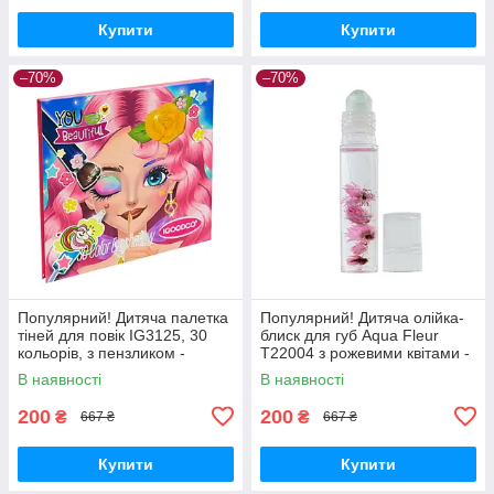
Купити
Купити
–70%
–70%
Популярний! Дитяча палетка
Популярний! Дитяча олійка-
тіней для повік IG3125, 30
блиск для губ Aqua Fleur
кольорів, з пензликом -
T22004 з рожевими квітами -
Краща якість тільки на
Краща якість тільки на
В наявності
В наявності
Nukleon.com.ua
Nukleon.com.ua
200
200
₴
₴
667 ₴
667 ₴
Купити
Купити