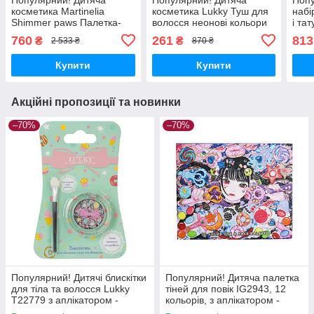
косметика Martinelia
косметика Lukky Туш для
набі
Shimmer paws Палетка-
волосся неонові кольори
і та
гаманець (30574) - Краща
15 мл Синя (T11931) -
блис
760
261
813
₴
₴
2 533 ₴
870 ₴
якість тільки на
Краща якість тільки на
Кращ
Nukleon.com.ua
Nukleon.com.ua
Nukl
Купити
Купити
Акційні пропозиції та новинки
–70%
–70%
Популярний! Дитячі блискітки
Популярний! Дитяча палетка
для тіла та волосся Lukky
тіней для повік IG2943, 12
T22779 з аплікатором -
кольорів, з аплікатором -
Краща якість тільки на
Краща якість тільки на