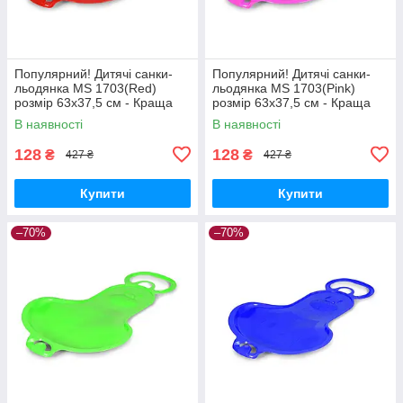
Популярний! Дитячі санки-
Популярний! Дитячі санки-
льодянка MS 1703(Red)
льодянка MS 1703(Pink)
розмір 63х37,5 см - Краща
розмір 63х37,5 см - Краща
якість тільки на
якість тільки на
В наявності
В наявності
Nukleon.com.ua
Nukleon.com.ua
128
128
₴
₴
427 ₴
427 ₴
Купити
Купити
–70%
–70%