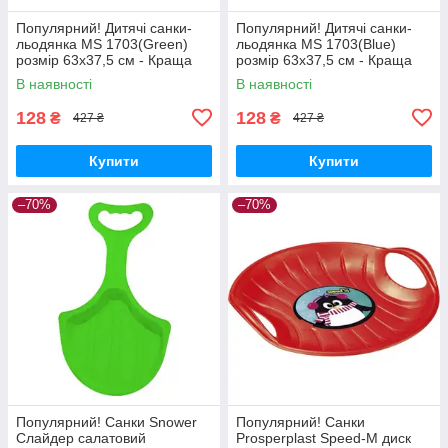
Популярний! Дитячі санки-
Популярний! Дитячі санки-
льодянка MS 1703(Green)
льодянка MS 1703(Blue)
розмір 63х37,5 см - Краща
розмір 63х37,5 см - Краща
якість тільки на
якість тільки на
В наявності
В наявності
Nukleon.com.ua
Nukleon.com.ua
128
128
₴
₴
427 ₴
427 ₴
Купити
Купити
–70%
–70%
Популярний! Санки Snower
Популярний! Санки
Слайдер салатовий
Prosperplast Speed-M диск