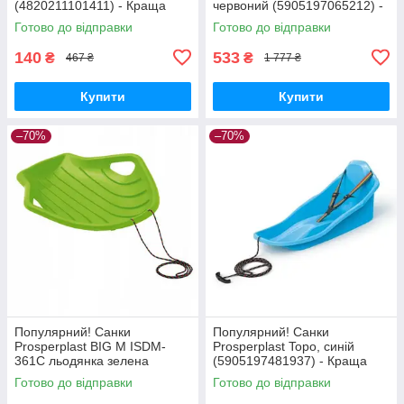
(4820211101411) - Краща
червоний (5905197065212) -
якість тільки на
Краща якість тільки на
Готово до відправки
Готово до відправки
Nukleon.com.ua
Nukleon.com.ua
140
533
₴
₴
467 ₴
1 777 ₴
Купити
Купити
–70%
–70%
Популярний! Санки
Популярний! Санки
Prosperplast BIG M ISDM-
Prosperplast Topo, синій
361C льодянка зелена
(5905197481937) - Краща
(5905197069081) - Краща
якість тільки на
Готово до відправки
Готово до відправки
якість тільки на
Nukleon.com.ua
Nukleon.com.ua