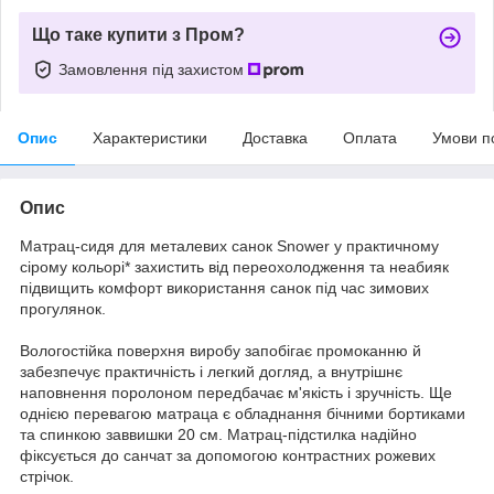
Що таке купити з Пром?
Замовлення під захистом
Опис
Характеристики
Доставка
Оплата
Умови п
Опис
Матрац-сидя для металевих санок Snower у практичному
сірому кольорі* захистить від переохолодження та неабияк
підвищить комфорт використання санок під час зимових
прогулянок.
Вологостійка поверхня виробу запобігає промоканню й
забезпечує практичність і легкий догляд, а внутрішнє
наповнення поролоном передбачає м'якість і зручність. Ще
однією перевагою матраца є обладнання бічними бортиками
та спинкою заввишки 20 см. Матрац-підстилка надійно
фіксується до санчат за допомогою контрастних рожевих
стрічок.