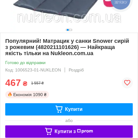
ЗВ'ЯЗКУ
Популярний! Матрацик у санки Snower сирій
з рожевим (4820211101626) — Найкраща
якість тільки на Nukleon.com.ua
Готово до відправки
Код: 1006523-01-NUKLEON
Роздріб
467
₴
1 557 ₴
Економія
1090 ₴
Купити
або
Купити з