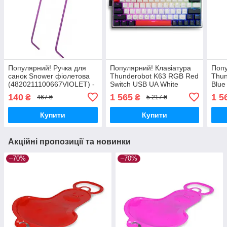
Популярний! Ручка для
Популярний! Клавіатура
Попу
санок Snower фіолетова
Thunderobot K63 RGB Red
Thun
(4820211100667VIOLET) -
Switch USB UA White
Blue
Краща якість тільки на
(6932066313449) —
(69
140
1 565
1 5
₴
₴
467 ₴
5 217 ₴
Nukleon.com.ua
Найкраща якість тільки на
Найк
Nukleon.com.ua
Nukl
Купити
Купити
Акційні пропозиції та новинки
–70%
–70%